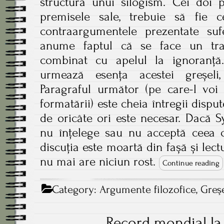
structura unui silogism. Cei doi p
premisele sale, trebuie să fie ce
contraargumentele prezentate suf
anume faptul că se face un tran
combinat cu apelul la ignoranță
urmează esența acestei greșeli
Paragraful următor (pe care-l voi
formatării) este cheia întregii disput
de oricâte ori este necesar. Dacă S
nu înțelege sau nu acceptă ceea c
discuția este moartă din fașă și lect
nu mai are niciun rost.
Continue reading
Category:
Argumente filozofice
,
Greşe
Record mondial la a