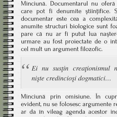
Minciună. Documentarul nu oferă
care pot fi denumite științifice. 
documentar este cea a complexităț
anumite structuri biologice sunt f
pare că nu ar fi putut lua nașter
urmare au fost proiectate de o int
cel mult un argument filozofic.
Ei nu susţin creaţionismul 
nişte credincioşi dogmatici…
Minciună prin omisiune. În cupr
evident, nu se folosesc argumente re
ar da în vileag agenda acestor indi