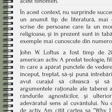
acest fenomen.
În acest context, nu surprinde succe
un anumit tip de literatură, mai e
scrise de persoane care la un mo
religioase, și în prezent sunt în ta
exemple mai cunoscute din numeroa
John W. Loftus a fost timp de 2
american activ. A predat teologie, filo
în care a apărat punctele de vedere c
început, treptat, să-și pună întrebări
avut curajul să citească și să 
argumentele raționale ale taberei a
rândurile agnosticilor, și ulte
adevăratul sens al cuvântului. Nu 
de activ. Am citit cartea sa “Why I