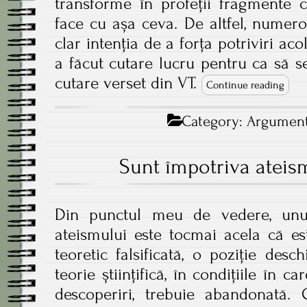
transforme în profeții fragmente 
face cu așa ceva. De altfel, numer
clar intenția de a forța potriviri ac
a făcut cutare lucru pentru ca să s
cutare verset din VT.
Continue reading
Category:
Argumente
Sunt împotriva ateis
Din punctul meu de vedere, unul
ateismului este tocmai acela că es
teoretic falsificată, o poziție desch
teorie științifică, în condițiile în c
descoperiri, trebuie abandonată. 