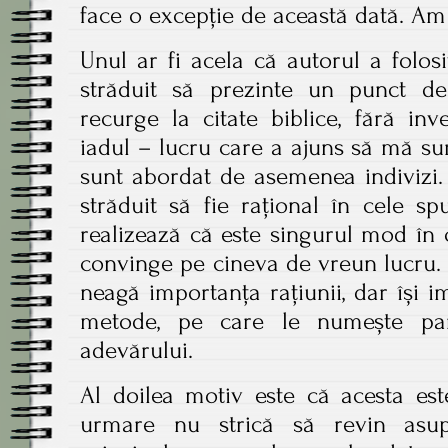
face o excepție de această dată. Am 
Unul ar fi acela că autorul a folosit
străduit să prezinte un punct de
recurge la citate biblice, fără inv
iadul – lucru care a ajuns să mă su
sunt abordat de asemenea indivizi.
străduit să fie rațional în cele s
realizează că este singurul mod în 
convinge pe cineva de vreun lucru. D
neagă importanța rațiunii, dar își i
metode, pe care le numește para
adevărului.
Al doilea motiv este că acesta est
urmare nu strică să revin asup