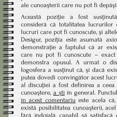
ale cunoașterii care nu pot fi depăși
Această poziție a fost susțin
consideră că totalitatea lucrurilor
lucruri care pot fi cunoscute, și alte
Desigur, poziția este asumată axi
demonstrație a faptului că ar exis
care nu pot fi cunoscute – exac
demonstra opusul. A urmat o disc
logosfera a susținut că, și dacă ex
putea dovedi convingător acest lucr
al discuției a fost definirea a cee
cunoaștere,
a ști
în general. Punctu
în acest comentariu
este acela că,
există posibilitatea cunoașterii, ac
fără îndoială, capabil să satisfacă 