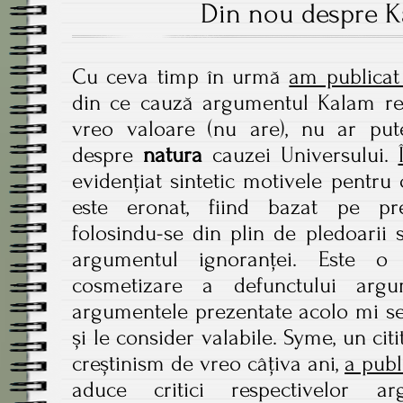
Din nou despre K
Cu ceva timp în urmă
am publicat 
din ce cauză argumentul Kalam re
vreo valoare (nu are), nu ar put
despre
natura
cauzei Universului.
evidențiat sintetic motivele pentru
este eronat, fiind bazat pe pr
folosindu-se din plin de pledoarii 
argumentul ignoranței. Este o 
cosmetizare a defunctului argu
argumentele prezentate acolo mi se
și le consider valabile. Syme, un citi
creștinism de vreo câțiva ani,
a publ
aduce critici respectivelor 