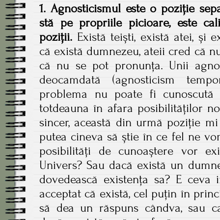
1. Agnosticismul este o poziție sepa
stă pe propriile picioare, este cali
poziții.
Există teiști, există atei, și e
că există dumnezeu, ateii cred că nu 
că nu se pot pronunța. Unii agnos
deocamdată (agnosticism tempor
problema nu poate fi cunoscută î
totdeauna în afara posibilităților n
sincer, această din urmă poziție m
putea cineva să știe în ce fel ne vom
posibilități de cunoaștere vor ex
Univers? Sau dacă există un dumne
dovedească existența sa? E ceva i
acceptat că există, cel puțin în princi
să dea un răspuns cândva, sau c