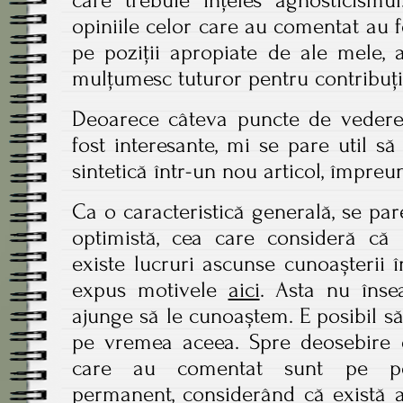
care trebuie înțeles agnosticismu
opiniile celor care au comentat au fo
pe poziții apropiate de ale mele, a
mulțumesc tuturor pentru contribuți
Deoarece câteva puncte de vedere
fost interesante, mi se pare util s
sintetică într-un nou articol, împreu
Ca o caracteristică generală, se par
optimistă, cea care consideră că
existe lucruri ascunse cunoașterii 
expus motivele
aici
. Asta nu îns
ajunge să le cunoaștem. E posibil s
pe vremea aceea. Spre deosebire d
care au comentat sunt pe poz
permanent, considerând că există a