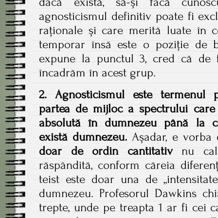
dacă există, să-și facă cunos
agnosticismul definitiv poate fi excl
raționale și care merită luate în 
temporar însă este o poziție de b
expune la punctul 3, cred că de 
încadrăm în acest grup.
2. Agnosticismul este termenul 
partea de mijloc a spectrului care
absolută în dumnezeu până la c
există dumnezeu.
Așadar, e vorba 
doar de ordin cantitativ
nu calit
răspândită, conform căreia diferenț
teist este doar una de „intensitat
dumnezeu. Profesorul Dawkins ch
trepte, unde pe treapta 1 ar fi cei 