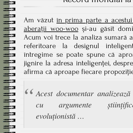
Am văzut
în prima parte a acestui 
aberații woo-woo
și-au găsit domic
Acum voi trece la analiza sumară 
referitoare la designul intelig
întregime se poate spune că aproa
jignire la adresa inteligenței, desp
afirma că aproape fiecare propoziți
Acest documentar analizează
cu argumente științifi
evoluționistă …