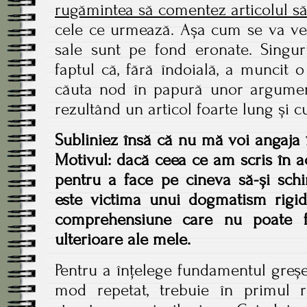
rugămintea să comentez articolul s
cele ce urmează. Așa cum se va vede
sale sunt pe fond eronate. Singur
faptul că, fără îndoială, a muncit
căuta nod în papură unor argument
rezultând un articol foarte lung și 
Subliniez însă că nu mă voi angaja 
Motivul: dacă ceea ce am scris în ace
pentru a face pe cineva să-și sch
este victima unui dogmatism rigi
comprehensiune care nu poate fi
ulterioare ale mele.
Pentru a înțelege fundamentul greșe
mod repetat, trebuie în primul 