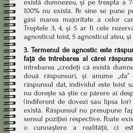
există dumnezeu, și pe treapta a 7-
100% nu există. Pe sine se pune pe
găsi marea majoritate a celor care
Treptele 3, 4, și 5 ar fi cele rezerv
agnosticul teist, 5 agnosticul ateu, și
3. Termenul de agnostic este răspun
față de întrebarea al cărei răspuns 
întrebarea „credeți că există dumn
două răspunsuri, și anume „da” 
răspunsul dat, individul este teist 
nu dorește să știe ce părere ai des
(indiferent de dovezi sau lipsa lor
există. Răspunsul nu presupune fap
sensul poziției respective. Poate exi
o cunoaștere a realității, ci 