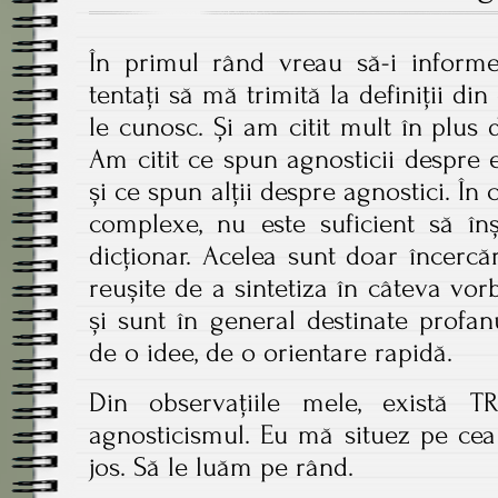
În primul rând vreau să-i informe
tentați să mă trimită la definiții din
le cunosc. Și am citit mult în plus d
Am citit ce spun agnosticii despre ei 
și ce spun alții despre agnostici. În 
complexe, nu este suficient să înș
dicționar. Acelea sunt doar încerc
reușite de a sintetiza în câteva v
și sunt în general destinate profa
de o idee, de o orientare rapidă.
Din observațiile mele, există 
agnosticismul. Eu mă situez pe cea
jos. Să le luăm pe rând.