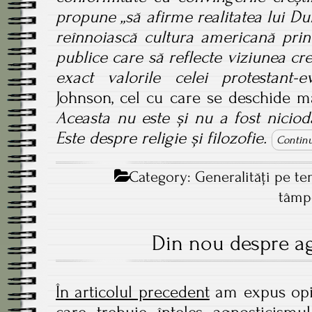
propune „să afirme realitatea lui D
reînnoiască cultura americană prin
publice care să reflecte viziunea cr
exact valorile celei protestant-e
Johnson, cel cu care se deschide ma
Aceasta nu este și nu a fost nicioda
Este despre religie și filozofie.
Continu
Category:
Generalităţi pe t
tâmpe
Din nou despre a
În articolul precedent
am expus opin