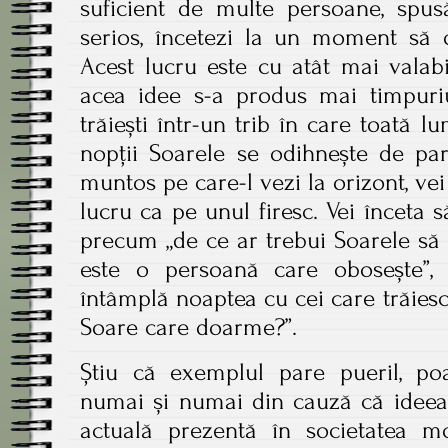
suficient de multe persoane, spus
serios, încetezi la un moment să 
Acest lucru este cu atât mai valabi
acea idee s-a produs mai timpuriu,
trăiești într-un trib în care toată l
nopții Soarele se odihnește de par
muntos pe care-l vezi la orizont, vei
lucru ca pe unul firesc. Vei înceta s
precum „de ce ar trebui Soarele să
este o persoană care obosește”
întâmplă noaptea cu cei care trăies
Soare care doarme?”.
Știu că exemplul pare pueril, poa
numai și numai din cauză că ideea 
actuală prezentă în societatea m