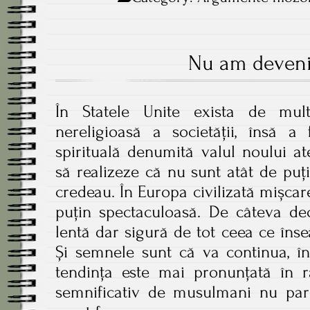
Nu am deveni
În Statele Unite exista de mult
nereligioasă a societății, însă a
spirituală denumită valul noului at
să realizeze că nu sunt atât de puțin
credeau. În Europa civilizată mișca
puțin spectaculoasă. De câteva dec
lentă dar sigură de tot ceea ce însea
Și semnele sunt că va continua, înt
tendința este mai pronunțată în rân
semnificativ de musulmani nu pare