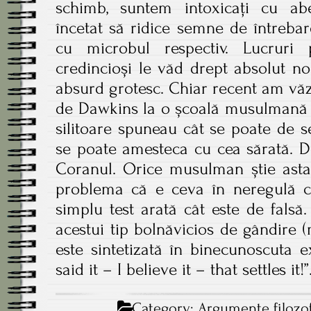
schimb, suntem intoxicați cu abe
încetat să ridice semne de întrebar
cu microbul respectiv. Lucruri
credincioși le văd drept absolut n
absurd grotesc. Chiar recent am văz
de Dawkins la o școală musulmană 
silitoare spuneau cât se poate de 
se poate amesteca cu cea sărată. D
Coranul. Orice musulman știe asta.
problema că e ceva în neregulă cu
simplu test arată cât este de falsă
acestui tip bolnăvicios de gândire (m
este sintetizată în binecunoscuta
said it – I believe it – that settles it!
Category:
Argumente filozo