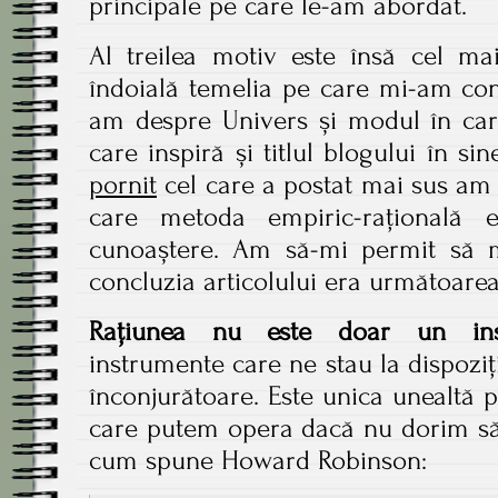
principale pe care le-am abordat.
Al treilea motiv este însă cel ma
îndoială temelia pe care mi-am con
am despre Univers și modul în care
care inspiră și titlul blogului în si
pornit
cel care a postat mai sus am
care metoda empiric-rațională 
cunoaștere. Am să-mi permit să 
concluzia articolului era următoarea
Rațiunea nu este doar un i
instrumente care ne stau la dispozi
înconjurătoare. Este unica unealtă 
care putem opera dacă nu dorim să
cum spune Howard Robinson: