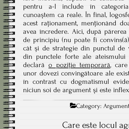
pentru a-l include în categori
cunoaștem ca reale. În final, logos
acest raționament, menționând doa
avea încredere. Aici, după părerea
de principiu (nu poate fi convins(ă
cât și de strategie din punctul de
din punctele forte ale ateismului
declară
o poziție temporară
, care
unor dovezi convingătoare ale exist
în contrast cu dogmatismul eviden
niciun soi de argument și este inflex
Category:
Argumente
Care este locul ag