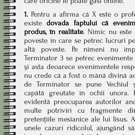
care oricine le poate găsi online.
1.
Pentru a afirma că X este o profeț
existe
dovada faptului că evenime
produs, în realitate
. Nimic nu este 
poveste în care se petrec lucruri pe 
altă poveste. Pe nimeni nu imp
Terminator 3 se petrec evenimente a
și asta deoarece evenimentele respe
nu crede că a fost o mână divină ac
de Terminator se pune Vechiul ș
capătă greutate în ochii unora. 
evidentă preocuparea autorilor an
multe potriviri cu fragmente di
pretențiile mesianice ale lui Iisus. 
unele cazuri ridicolul, ajungând s