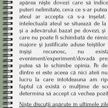
apărea niște dovezi care să indic
puteri nelimitate, ceva ce s-ar put
ateul ar accepta că s-a înșelat.
intelectuală ateul se situează de la
și a adevărului bazat pe dovezi, ș
care nu poate fi schimbată de nimic. 
majore și justificate aduse teiștilo
înșiși recunosc, nu exi
eveniment/experiment/dovadă pre
putea să le schimbe opinia. Pe de 
dintre ei este aceea că nici ateii nu
lucru la care întotdeauna am rip
faptul că există o mulțime de sce
determina să accept că vechea poziț
Niște discuții apărute în ultimele zil