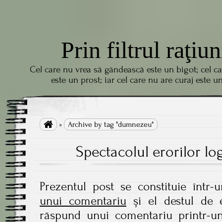
Prin filtrul raţiun
Cel care nu vrea să gândească este un bigot; cel c
este un prost; iar cel care nu are curaj este u

»
Archive by tag "dumnezeu"
Spectacolul erorilor log
Prezentul post se constituie într
unui comentariu
și el destul de 
răspund unui comentariu printr-un