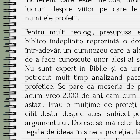
lucruri despre viitor pe care le 
numitele profeții.
Pentru mulți teologi, presupusa e
biblice îndeplinite reprezintă o do
într-adevăr, un dumnezeu care a al
de a face cunoscute unor aleși ai să
Nu sunt expert în Biblie și ca ur
petrecut mult timp analizând pasa
profetice. Se pare că meseria de 
acum vreo 2000 de ani, cam cum ar 
astăzi. Erau o mulțime de profeți, 
citit destul despre acest subiect pe
argumentului. Doresc să mă refer la
legate de ideea în sine a profeției, 