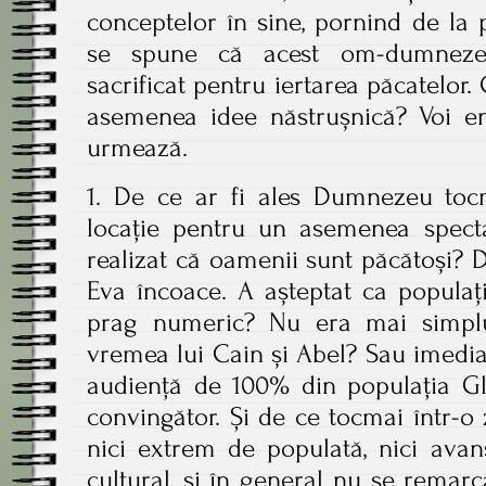
conceptelor în sine, pornind de la 
se spune că acest om-dumneze
sacrificat pentru iertarea păcatelor.
asemenea idee năstrușnică? Voi e
urmează.
1. De ce ar fi ales Dumnezeu to
locație pentru un asemenea specta
realizat că oamenii sunt păcătoși? 
Eva încoace. A așteptat ca populaț
prag numeric? Nu era mai simplu
vremea lui Cain și Abel? Sau imedia
audiență de 100% din populația Glob
convingător. Și de ce tocmai într-
nici extrem de populată, nici ava
cultural, și în general nu se remar