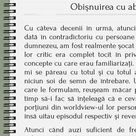
Obişnuirea cu ab
Cu câteva decenii în urmă, atunc
dată în contradictoriu cu persoane
dumnezeu, am fost realmente șocat s
lor critic era complet tocit în pr
concepte cu care erau familiarizați. 
mi se păreau cu totul și cu totul 
niciun soi de semn de întrebare. U
care le formulam, reușeam măcar p
timp să-i fac să înțeleagă că e ce
porțiuni din worldview-ul lor perso
însă uitau episodul respectiv și reve
Atunci când auzi suficient de fr