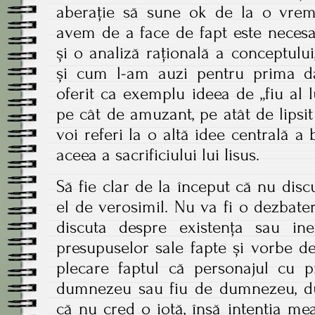
aberație să sune ok de la o vreme
avem de a face de fapt este necesa
și o analiză rațională a conceptului,
și cum l-am auzi pentru prima da
oferit ca exemplu ideea de „fiu al
pe cât de amuzant, pe atât de lipsi
voi referi la o altă idee centrală a
aceea a sacrificiului lui Iisus.
Să fie clar de la început că nu discu
el de verosimil. Nu va fi o dezbate
discuta despre existența sau inex
presupuselor sale fapte și vorbe d
plecare faptul că personajul cu pr
dumnezeu sau fiu de dumnezeu, dup
că nu cred o iotă, însă intenția me