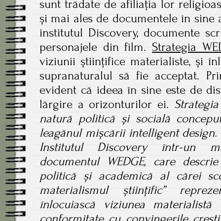
sunt trădate de afiliația lor religioa
și mai ales de documentele în sine a
institutul Discovery, documente sc
personajele din film.
Strategia W
viziunii științifice materialiste, și 
supranaturalul să fie acceptat. Pr
evident că ideea în sine este de dist
lărgire a orizonturilor ei.
Strategi
natură politică și socială conceput
leagănul mișcării intelligent design.
Institutul Discovery într-un m
documentul WEDGE, care descrie 
politică și academică al cărei sc
materialismul științific” repre
înlocuiască viziunea materialistă
conformitate cu convingerile creștin