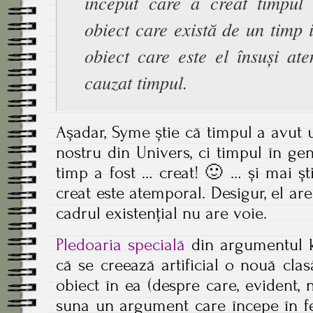
început care a creat timpul
obiect care există de un timp i
obiect care este el însuși at
cauzat timpul.
Așadar, Syme știe că timpul a avut 
nostru din Univers, ci timpul în gene
timp a fost … creat! 🙂 … și mai ști
creat este atemporal. Desigur, el are
cadrul existențial nu are voie.
Pledoaria specială
din argumentul ka
că se creează artificial o nouă cla
obiect în ea (despre care, evident,
suna un argument care începe în fe