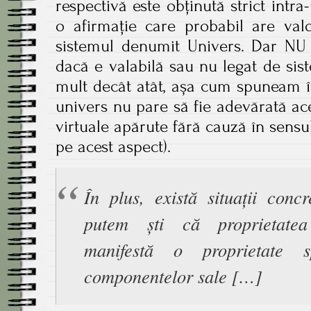
respectivă este obținută strict intra
o afirmație care probabil are val
sistemul denumit Univers. Dar 
dacă e valabilă sau nu legat de sis
mult decât atât, așa cum spuneam în
univers nu pare să fie adevărată ace
virtuale apărute fără cauză în sensul
pe acest aspect).
În plus, există situații conc
putem ști că proprietatea 
manifestă o proprietate s
componentelor sale […]