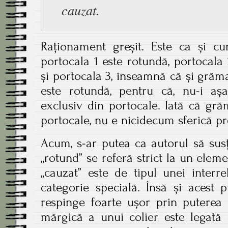
cauzat.
Raționament greșit. Este ca și 
portocala 1 este rotundă, portocala 2
și portocala 3, înseamnă că și grăm
este rotundă, pentru că, nu-i așa
exclusiv din portocale. Iată că gr
portocale, nu e nicidecum sferică p
Acum, s-ar putea ca autorul să susț
„rotund” se referă strict la un eleme
„cauzat” este de tipul unei interre
categorie specială. Însă și acest
respinge foarte ușor prin puterea 
mărgică a unui colier este legată