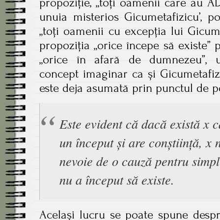
propoziție, „toți oamenii care au A
unuia misterios Gicumetafizicu’, p
„toți oamenii cu excepția lui Gicume
propoziția „orice începe să existe” 
„orice în afară de dumnezeu”,
concept imaginar ca și Gicumetafiz
este deja asumată prin punctul de p
Este evident că dacă există x c
un început și are conștiință, x 
nevoie de o cauză pentru simpl
nu a început să existe.
Același lucru se poate spune despre