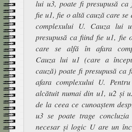
lui u3, poate fi presupusă ca f
fie u1, fie o altă cauză care se 
complexului U. Cauza lui u
presupusă ca fiind fie u1, fie 
care se alfă în afara comp
Cauza lui u1 (care a încep
cauză) poate fi presupusă ca f
afara complexului U. Pentr
alcătuit numai din u1, u2 și 
de la ceea ce cunoaștem despr
u3 se poate trage concluzi
necesar și logic U are un înc