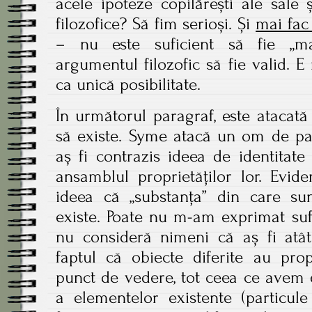
acele ipoteze copilărești ale sale 
filozofice? Să fim serioși. Și
mai fac
– nu este suficient să fie „ma
argumentul filozofic să fie valid. 
ca unică posibilitate.
În următorul paragraf, este atacat
să existe. Syme atacă un om de pai
aș fi contrazis ideea de identitate 
ansamblul proprietăților lor. Evid
ideea că „substanța” din care sun
existe. Poate nu m-am exprimat sufi
nu consideră nimeni că aș fi atâ
faptul că obiecte diferite au propr
punct de vedere, tot ceea ce avem 
a elementelor existente (particule