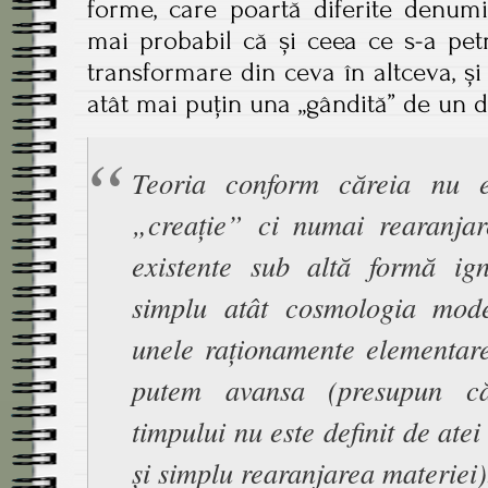
forme, care poartă diferite denumir
mai probabil că și ceea ce s-a pet
transformare din ceva în altceva, și 
atât mai puțin una „gândită” de un 
Teoria conform căreia nu e
„creație” ci numai rearanjar
existente sub altă formă ig
simplu atât cosmologia mod
unele raționamente elementare
putem avansa (presupun că
timpului nu este definit de atei
și simplu rearanjarea materiei)