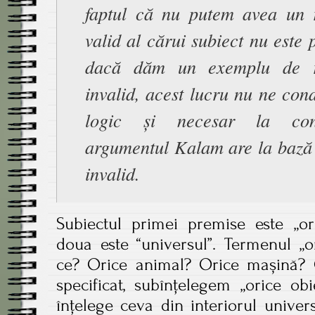
faptul că nu putem avea un 
valid al cărui subiect nu este 
dacă dăm un exemplu de r
invalid, acest lucru nu ne co
logic și necesar la con
argumentul Kalam are la bază 
invalid.
Subiectul primei premise este „ori
doua este “universul”. Termenul „or
ce? Orice animal? Orice mașină? 
specificat, subînțelegem „orice ob
înțelege ceva din interiorul universu