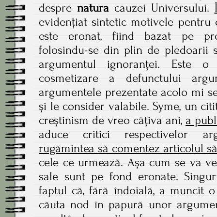
despre
natura
cauzei Universului.
evidențiat sintetic motivele pentru
este eronat, fiind bazat pe pr
folosindu-se din plin de pledoarii 
argumentul ignoranței. Este o 
cosmetizare a defunctului argu
argumentele prezentate acolo mi se
și le consider valabile. Syme, un citi
creștinism de vreo câțiva ani,
a publ
aduce critici respectivelor 
rugămintea să comentez articolul s
cele ce urmează. Așa cum se va vede
sale sunt pe fond eronate. Singur
faptul că, fără îndoială, a muncit
căuta nod în papură unor argument