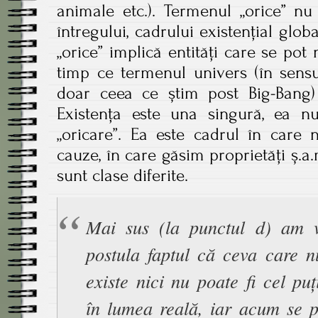
animale etc.). Termenul „orice” n
întregului, cadrului existențial glob
„orice” implică entități care se pot n
timp ce termenul univers (în sensul
doar ceea ce știm post Big-Bang
Existența este una singură, ea n
„oricare”. Ea este cadrul în care
cauze, în care găsim proprietăți ș.
sunt clase diferite.
Mai sus (la punctul d) am 
postula faptul că ceva care n
existe nici nu poate fi cel pu
în lumea reală, iar acum se p