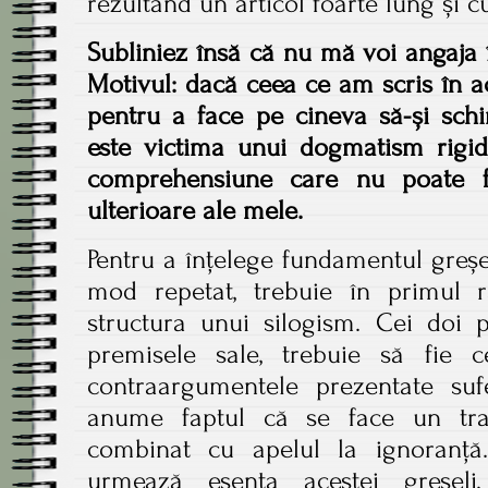
rezultând un articol foarte lung și 
Subliniez însă că nu mă voi angaja 
Motivul: dacă ceea ce am scris în ace
pentru a face pe cineva să-și sch
este victima unui dogmatism rigi
comprehensiune care nu poate fi
ulterioare ale mele.
Pentru a înțelege fundamentul greșe
mod repetat, trebuie în primul 
structura unui silogism. Cei doi p
premisele sale, trebuie să fie ce
contraargumentele prezentate suf
anume faptul că se face un tran
combinat cu apelul la ignoranță
urmează esența acestei greșeli