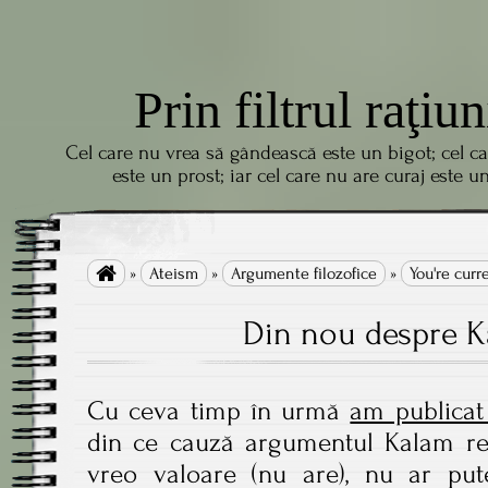
Prin filtrul raţiun
Cel care nu vrea să gândească este un bigot; cel c
este un prost; iar cel care nu are curaj este u

»
Ateism
»
Argumente filozofice
»
You're curr
Din nou despre K
Cu ceva timp în urmă
am publicat 
din ce cauză argumentul Kalam re
vreo valoare (nu are), nu ar put