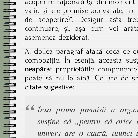
acoperire rațională (și din moment
valid și are premise adevărate, nic
de acoperire)”. Desigur, asta t
continuare, și, așa cum voi ară
asemenea deziderat.
Al doilea paragraf atacă ceea ce 
compoziție. În esență, aceasta su
neapărat
proprietățile componentelo
poate să nu le aibă. Ce are de s
citate sugestive:
Însă prima premisă a argum
susține că „pentru că orice 
univers are o cauză, atunci u