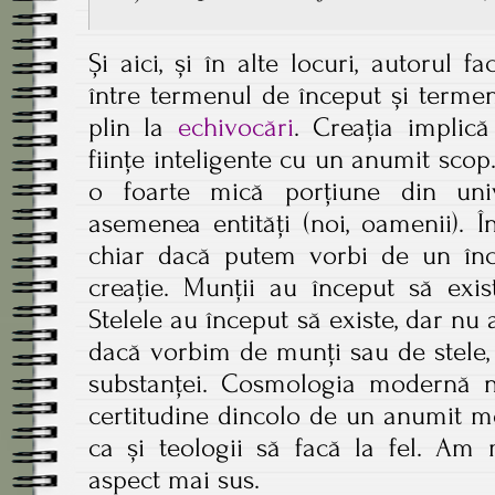
Și aici, și în alte locuri, autorul f
între termenul de început și termen
plin la
echivocări
. Creația implică
ființe inteligente cu un anumit scop.
o foarte mică porțiune din uni
asemenea entități (noi, oamenii). 
chiar dacă putem vorbi de un în
creație. Munții au început să exis
Stelele au început să existe, dar nu a
dacă vorbim de munți sau de stele, 
substanței. Cosmologia modernă 
certitudine dincolo de un anumit m
ca și teologii să facă la fel. Am 
aspect mai sus.