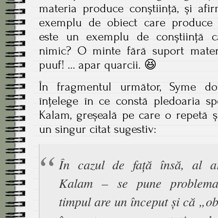
materia produce conștiință, și af
exemplu de obiect care produce co
este un exemplu de conștiință c
nimic? O minte fără suport materi
puuf! … apar quarcii. 😆
În fragmentul următor, Syme d
înțelege în ce constă pledoaria sp
Kalam, greșeală pe care o repetă ș
un singur citat sugestiv:
În cazul de față însă, al a
Kalam – se pune problema
timpul are un început și că „ob