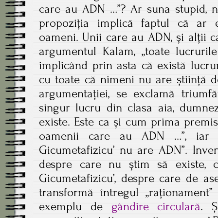
care au ADN …”? Ar suna stupid, n
propoziția implică faptul că ar 
oameni. Unii care au ADN, și alții c
argumentul Kalam, „toate lucrurile
implicând prin asta că există lucru
cu toate că nimeni nu are știință de
argumentației, se exclamă triumfă
singur lucru din clasa aia, dumne
existe. Este ca și cum prima premis
oamenii care au ADN …”, iar c
Gicumetafizicu’ nu are ADN”. Inven
despre care nu știm să existe, 
Gicumetafizicu’, despre care de as
transformă întregul „raționament” 
exemplu de
gândire circulară
. 