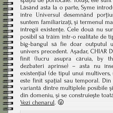
spațiu de portocale. Totuși, ele sun
Lăsând asta la o parte, Syme introd
între Universul desemnând porțiu
suntem familiarizați, și termenul ma
întregii existențe. Cele două nu su
posibil să trăim într-o realitate de t
big-bangul să fie doar outputul u
univers precedent. Așadar, CHIAR D
finit (lucru asupra căruia, by th
dezbateri aprinse) – asta nu în
existențial (de tipul unui multivers, 
este finit spațial sau temporal. Di
variantă dintre multiplele posibile ș
din domeniu, și se construiește toa
Vezi chenarul
. 😛