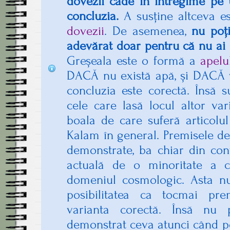
dovezii cade în întregime pe 
concluzia.
A susține altceva e
dovezii
. De asemenea,
nu poț
adevărat doar pentru că nu ai 
Greșeala este o formă a
apelu
DACĂ nu există apă, și DACĂ v
concluzia este corectă. Însă 
cele care lasă locul altor var
boala de care suferă articolu
Kalam în general. Premisele de
demonstrate, ba chiar din cont
actuală de o minoritate a 
domeniul cosmologic. Asta n
posibilitatea ca tocmai pre
varianta corectă. Însă nu 
demonstrat ceva atunci când po