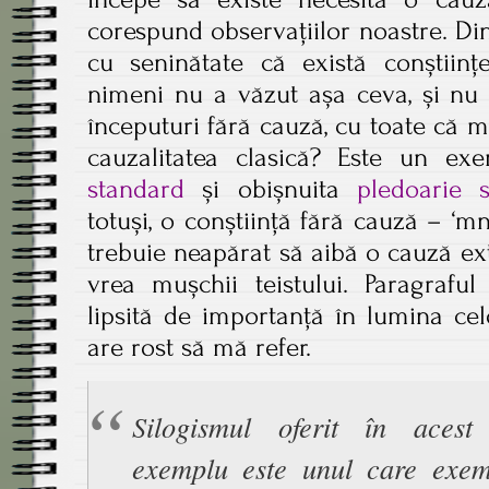
corespund observațiilor noastre. Di
cu seninătate că există conștiinț
nimeni nu a văzut așa ceva, și nu 
începuturi fără cauză, cu toate că 
cauzalitatea clasică? Este un e
standard
și obișnuita
pledoarie s
totuși, o conștiință fără cauză – ‘mn
trebuie neapărat să aibă o cauză ex
vrea mușchii teistului. Paragrafu
lipsită de importanță în lumina ce
are rost să mă refer.
Silogismul oferit în acest
exemplu este unul care exemp