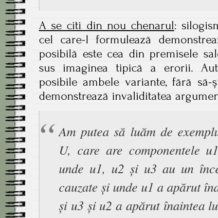
A se citi din nou chenarul
: silogi
cel care-l formulează demonstre
posibilă este cea din premisele sa
sus imaginea tipică a erorii. Au
posibile ambele variante, fără să-
demonstrează invaliditatea argumen
Am putea să luăm de exempl
U, care are componentele u1
unde u1, u2 și u3 au un înce
cauzate și unde u1 a apărut îna
și u3 și u2 a apărut înaintea l