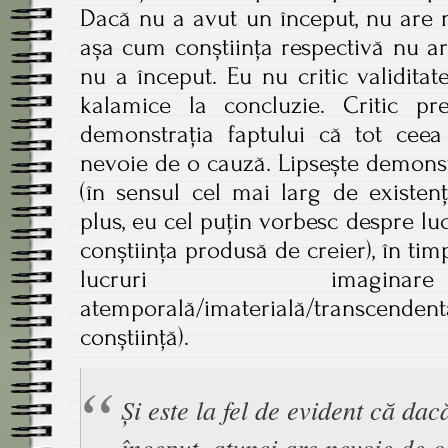
Dacă nu a avut un început, nu are 
așa cum conștiința respectivă nu a
nu a început. Eu nu critic validitat
kalamice la concluzie. Critic pre
demonstrația faptului că tot ceea
nevoie de o cauză. Lipsește demonst
(în sensul cel mai larg de existenț
plus, eu cel puțin vorbesc despre luc
conștiința produsă de creier), în t
lucruri imaginar
atemporală/imaterială/transcenden
conștiință).
Și este la fel de evident că dac
început, atunci are nevoie de o