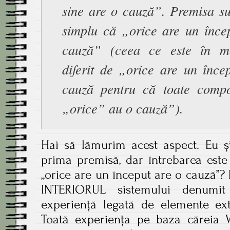
sine are o cauză”. Premisa su
simplu că „orice are un încep
cauză” (ceea ce este în mo
diferit de „orice are un înce
cauză pentru că toate compo
„orice” au o cauză”).
Hai să lămurim acest aspect. Eu șt
prima premisă, dar întrebarea est
„orice are un început are o cauză”?
INTERIORUL sistemului denumi
experiență legată de elemente ext
Toată experiența pe baza căreia W