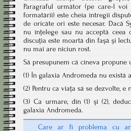
Paragraful următor (pe care-l voi
formatării) este cheia întregii disput
de oricâte ori este necesar. Dacă S
nu înțelege sau nu acceptă ceea c
discuția este moartă din fașă și lect
nu mai are niciun rost.
Să presupunem că cineva propune ur
(1) În galaxia Andromeda nu există a
(2) Pentru ca viața să se dezvolte, e 
(3) Ca urmare, din (1) și (2), ded
galaxia Andromeda.
Care ar fi problema cu a