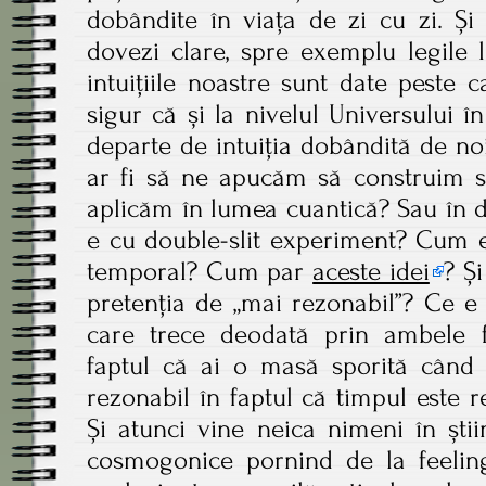
dobândite în viața de zi cu zi. Ș
dovezi clare, spre exemplu legile 
intuițiile noastre sunt date peste c
sigur că și la nivelul Universului în
departe de intuiția dobândită de noi
ar fi să ne apucăm să construim si
aplicăm în lumea cuantică? Sau în d
e cu double-slit experiment? Cum e
temporal? Cum par
aceste idei
? Ș
pretenția de „mai rezonabil”? Ce e 
care trece deodată prin ambele 
faptul că ai o masă sporită cân
rezonabil în faptul că timpul este r
Și atunci vine neica nimeni în știi
cosmogonice pornind de la feeling