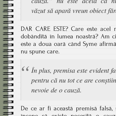
cauză.” nu este acela că n
văzut să apară vreun obiect fă
DAR CARE ESTE? Care este acel m
dobândită în lumea noastră? Am citi
este a doua oară când Syme afirmă c
nu spune care.
În plus, premisa este evident fa
pentru că nu tot ce are conștii
nevoie de o cauză.
De ce ar fi această premisă falsă,
începe să existe necesită o cau