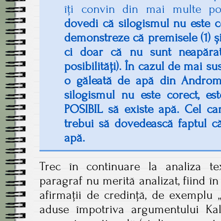
îți convin din mai multe po
dovedi că silogismul nu este c
demonstreze că premisele (1) și 
ci doar că nu sunt neapărat 
posibilități). În cazul de mai s
o găleată de apă din Androm
silogismul nu este corect, es
POSIBIL să existe apă. Cel ca
trebui să dovedească faptul că
apă.
Trec în continuare la analiza tex
paragraf nu merită analizat, fiind în
afirmații de credință, de exemplu 
aduse împotriva argumentului Ka