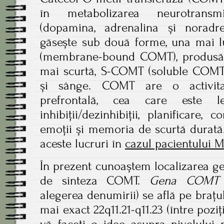
în metabolizarea neurotransmiț
(dopamina, adrenalina și noradr
găsește sub două forme, una mai
(membrane-bound COMT), produsă ma
mai scurtă, S-COMT (soluble COMT), 
și sânge. COMT are o activit
prefrontală, cea care este le
inhibiții/dezinhibiții, planificare,
emoții și memoria de scurtă durată
aceste lucruri în
cazul pacientului M.
În prezent cunoaștem localizarea ge
de sinteza COMT.
Gena COM
alegerea denumirii) se află pe braț
mai exact 22q11.21-q11.23 (între poziții