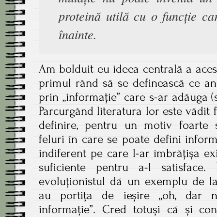
proteină utilă cu o funcție ca
înainte.
Am bolduit eu ideea centrală a aceste
primul rând să se definească ce an
prin „informație” care s-ar adăuga (
Parcurgând literatura lor este vădit
definire, pentru un motiv foarte 
feluri în care se poate defini infor
indiferent pe care l-ar îmbrățișa e
suficiente pentru a-l satisface
evoluționistul dă un exemplu de la 
au portița de ieșire „oh, dar 
informație”. Cred totuși că și co