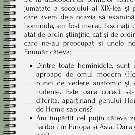
jumătate a secolului al XIX-lea și 
care avem deja ocazia să examină
hominide, am fost mereu fascinați d
atât de ordin științific, cât și de ord
care ne-au preocupat și unele ne
Enumăr câteva:
Dintre toate hominidele, sunt 
aproape de omul modern (Hom
punct de vedere anatomic și, e
rudenie. Este oare corect să
diferită, aparținând genului H
de Homo sapiens?
Am împărțit cel puțin câteva z
teritorii în Europa și Asia. Oare 