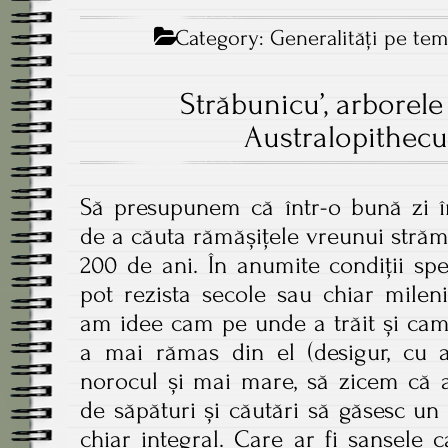
Category:
Generalităţi pe te
Străbunicu’, arborele 
Australopithecu
Să presupunem că într-o bună zi î
de a căuta rămășițele vreunui străm
200 de ani. În anumite condiții spec
pot rezista secole sau chiar mile
am idee cam pe unde a trăit și cam
a mai rămas din el (desigur, cu ap
norocul și mai mare, să zicem că 
de săpături și căutări să găsesc un 
chiar integral. Care ar fi șansele 