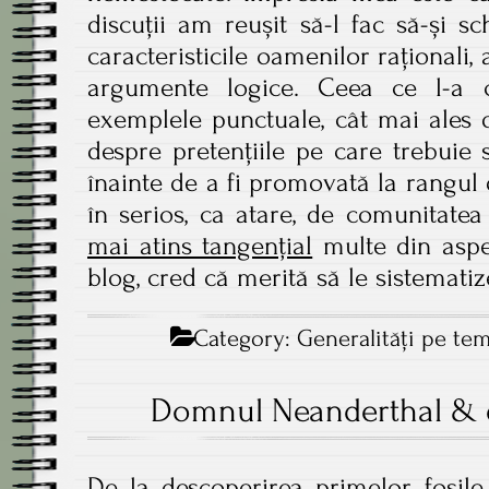
discuții am reușit să-l fac să-și 
caracteristicile oamenilor raționali,
argumente logice. Ceea ce l-a 
exemplele punctuale, cât mai ales d
despre pretențiile pe care trebuie 
înainte de a fi promovată la rangul de
în serios, ca atare, de comunitatea 
mai atins tangențial
multe din aspe
blog, cred că merită să le sistematiz
Category:
Generalităţi pe te
Domnul Neanderthal &
De la descoperirea primelor fosil