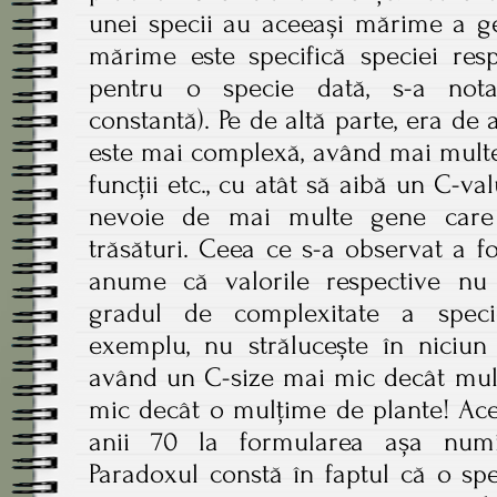
unei specii au aceeași mărime a g
mărime este specifică speciei resp
pentru o specie dată, s-a nota
constantă). Pe de altă parte, era de 
este mai complexă, având mai multe 
funcții etc., cu atât să aibă un C-va
nevoie de mai multe gene care 
trăsături. Ceea ce s-a observat a fos
anume că valorile respective nu
gradul de complexitate a speci
exemplu, nu strălucește în niciun 
având un C-size mai mic decât mult
mic decât o mulțime de plante! Ace
anii 70 la formularea așa numit
Paradoxul constă în faptul că o s