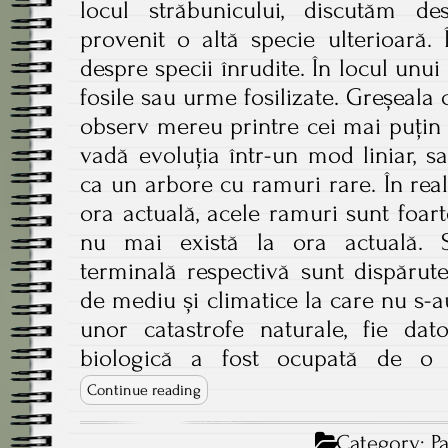
locul străbunicului, discutăm d
provenit o altă specie ulterioară.
despre specii înrudite. În locul unu
fosile sau urme fosilizate. Greșeal
observ mereu printre cei mai puțin i
vadă evoluția într-un mod liniar, s
ca un arbore cu ramuri rare. În real
ora actuală, acele ramuri sunt foar
nu mai există la ora actuală. 
terminală respectivă sunt dispărute
de mediu și climatice la care nu s-au
unor catastrofe naturale, fie dato
biologică a fost ocupată de o 
Continue reading
Category:
P