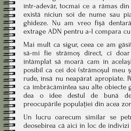
într-adevăr, tocmai ce a rămas din
există niciun soi de nume sau pi
ghideze. Nu am vreo fișă dentară 
extrage ADN pentru a-l compara cu
Mai mult ca sigur, ceea ce am găsi
să-mi fie strămoș direct, ci doar
întâmplat să moară cam în același 
posibil ca cei doi (strămoșul meu și 
rude, însă nu neapărat apropiate. P
ca îmbrăcămintea sau alte obiecte g
dea o idee destul de bună des
preocupările populației din acea zo
Un lucru oarecum similar se petr
deosebirea că aici în loc de indivizi