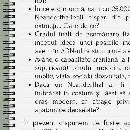
noi?
În cele din urmă, cam cu 25.00
Neanderthalienii dispar din pe
extincție. Oare de ce?
Gradul înalt de asemănare fiz
început ideea unei posibile în
avem în ADN-ul nostru urme ale
Având o capacitate craniană la 
superioară) omului modern, oa
unelte, viață socială dezvoltată, 
Dacă un Neanderthal ar fi reî
îmbrăcat în costum și lăsat să 
oraș modern, ar atrage privir
anatomice deosebite?
În prezent dispunem de fosile a