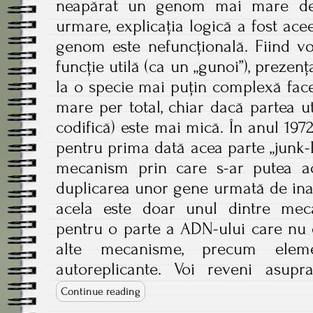
neapărat un genom mai mare de
urmare, explicația logică a fost acee
genom este nefuncțională. Fiind vo
funcție utilă (ca un „gunoi”), prezen
la o specie mai puțin complexă fac
mare per total, chiar dacă partea u
codifică) este mai mică. În anul 1
pentru prima dată acea parte „junk-
mecanism prin care s-ar putea ac
duplicarea unor gene urmată de inac
acela este doar unul dintre mec
pentru o parte a ADN-ului care nu c
alte mecanisme, precum eleme
autoreplicante. Voi reveni asupra
Continue reading