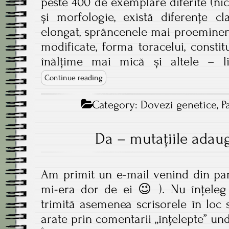
peste 400 de exemplare diferite (ni
și morfologie, există diferențe cl
elongat, sprâncenele mai proeminen
modificate, forma toracelui, consti
înălțime mai mică și altele – 
Continue reading
Category:
Dovezi genetice
,
P
Da – mutaţiile adau
Am primit un e-mail venind din part
mi-era dor de ei 😉 ). Nu înțeleg
trimită asemenea scrisorele în loc 
arate prin comentarii „înțelepte” un