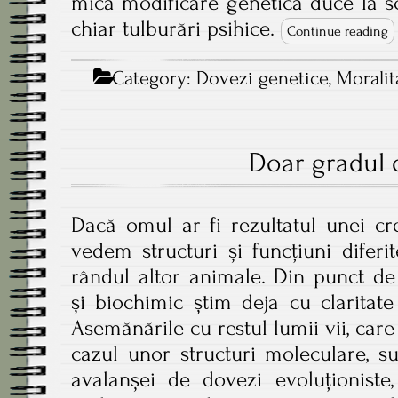
mică modificare genetică duce la sc
chiar tulburări psihice.
Continue reading
Category:
Dovezi genetice
,
Moralit
Doar gradul 
Dacă omul ar fi rezultatul unei cre
vedem structuri și funcțiuni diferi
rândul altor animale. Din punct de
și biochimic știm deja cu claritate
Asemănările cu restul lumii vii, care
cazul unor structuri moleculare, su
avalanșei de dovezi evoluționiste