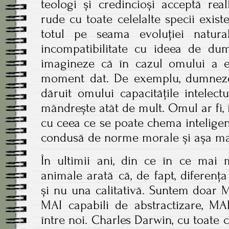
teologi și credincioși acceptă rea
rude cu toate celelalte specii existe
totul pe seama evoluției natur
incompatibilitate cu ideea de dum
imagineze că în cazul omului a ex
moment dat. De exemplu, dumnezeu 
dăruit omului capacitățile intelec
mândrește atât de mult. Omul ar fi, î
cu ceea ce se poate chema inteligență
condusă de norme morale și așa ma
În ultimii ani, din ce în ce mai m
animale arată că, de fapt, diferența
și nu una calitativă. Suntem doar M
MAI capabili de abstractizare, MA
între noi. Charles Darwin, cu toate c