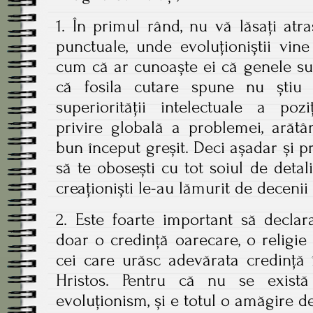
1. În primul rând, nu vă lăsați atr
punctuale, unde evoluționiștii vin
cum că ar cunoaște ei că genele su
că fosila cutare spune nu știu 
superiorității intelectuale a poziț
privire globală a problemei, arătâ
bun început greșit. Deci așadar și p
să te obosești cu tot soiul de detali
creaționiști le-au lămurit de decenii
2. Este foarte important să declar
doar o credință oarecare, o religie 
cei care urăsc adevărata credință 
Hristos. Pentru că nu se exist
evoluționism, și e totul o amăgire de