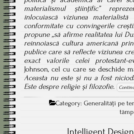
materialismul științific” repre
înlocuiască viziunea materialistă
conformitate cu convingerile creștin
propune „să afirme realitatea lui D
reînnoiască cultura americană prin
publice care să reflecte viziunea cr
exact valorile celei protestant-e
Johnson, cel cu care se deschide ma
Aceasta nu este și nu a fost nicioda
Este despre religie și filozofie.
Continu
Category:
Generalităţi pe t
tâmpe
Intelligent Desig