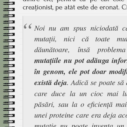
creaționist, pe atât este de eronat. C
Noi nu am spus niciodată c
mutații, nici că toate mut
dăunătoare, însă proble
mutațiile nu pot adăuga info
în genom, ele pot doar modif
există deja
. Adică se poate să 
care duce la un cioc mai l
păsări, sau la o eficiență ma
unei proteine care era deja a
mutație nu poate inventa un