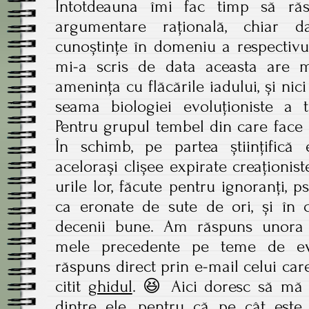
Întotdeauna îmi fac timp să ră
argumentare rațională, chiar 
cunoștințe în domeniu a respectivul
mi-a scris de data aceasta are m
amenința cu flăcările iadului, și ni
seama biologiei evoluționiste a t
Pentru grupul tembel din care face 
În schimb, pe partea științifică 
acelorași clișee expirate creaționist
urile lor, făcute pentru ignoranți,
ca eronate de sute de ori, și în 
decenii bune. Am răspuns unora d
mele precedente pe teme de evo
răspuns direct prin e-mail celui care
citit
ghidul
. 😆 Aici doresc să mă 
dintre ele, pentru că pe cât este 