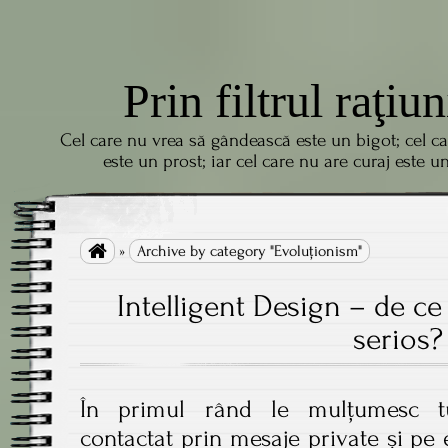
Prin filtrul raţiun
Cel care nu vrea să gândească este un bigot; cel c
este un prost; iar cel care nu are curaj este u

»
Archive by category "Evoluţionism"
Intelligent Design – de ce 
serios?
În primul rând le mulțumesc t
contactat prin mesaje private și pe 