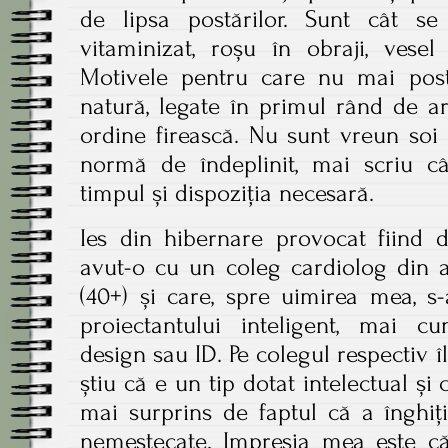
de lipsa postărilor. Sunt cât s
vitaminizat, roșu în obraji, vesel
Motivele pentru care nu mai post
natură, legate în primul rând de ara
ordine firească. Nu sunt vreun soi 
normă de îndeplinit, mai scriu 
timpul și dispoziția necesară.
Ies din hibernare provocat fiind 
avut-o cu un coleg cardiolog din 
(40+) și care, spre uimirea mea, s-
proiectantului inteligent, mai cu
design sau ID. Pe colegul respectiv î
știu că e un tip dotat intelectual și 
mai surprins de faptul că a înghi
nemestecate. Impresia mea este 