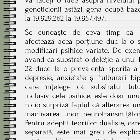
vă faceți o idee asupra nivelului 
geneticienii astăzi, gena ocupă ba
la 19.929.262 la 19.957.497.
Se cunoaște de ceva timp că mo
afectează acea porțiune duc la o su
modificări psihice variate. De exe
având ca substrat o deleție a unu
22 duce la o prevalență sporită a 
depresie, anxietate și tulburări b
care înțelege că substratul tut
inclusiv cele psihice, este doar un
nicio surpriză faptul că alterarea 
inactivarea unor neurotransmițător
Pentru adepții teoriilor dualiste, ca
separată, este mai greu de explic