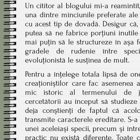
Un cititor al blogului mi-a reamintit
una dintre minciunile preferate ale c
cu acest tip de dovadă. Desigur că,
putea să ne fabrice porțiuni inutile
mai puțin să le structureze în așa 
gradele de rudenie între spec
evoluționistă le susținea de mult.
Pentru a înțelege totala lipsă de one
creaționiștilor care fac asemenea a
mic istoric al termenului de j
cercetătorii au început să studiez
deja conștienți de faptul că acol
transmite caracterele ereditare. S-
unei aceleiași specii, precum și între
practic nu există diferențe. Toate 