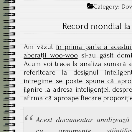
Category:
Dov
Record mondial la a
Am văzut
în prima parte a acestui 
aberații woo-woo
și-au găsit domic
Acum voi trece la analiza sumară 
referitoare la designul intelig
întregime se poate spune că aproa
jignire la adresa inteligenței, desp
afirma că aproape fiecare propoziți
Acest documentar analizează
cu argumente științifi