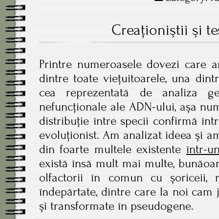
Creaţioniştii şi t
Printre numeroasele dovezi care ar
dintre toate viețuitoarele, una din
cea reprezentată de analiza ge
nefuncționale ale ADN-ului, așa nu
distribuție între specii confirmă înt
evoluționist. Am analizat ideea și 
din foarte multele existente
într-u
există însă mult mai multe, bunăo
olfactorii în comun cu șoriceii,
îndepărtate, dintre care la noi cam 
și transformate în pseudogene.