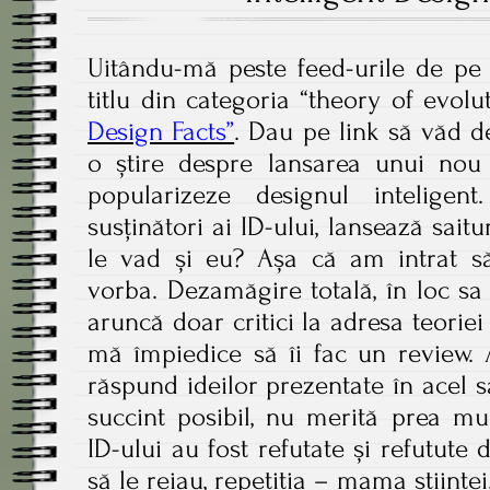
Uitându-mă peste feed-urile de pe s
titlu din categoria “theory of evol
Design Facts”
. Dau pe link să văd d
o știre despre lansarea unui nou 
popularizeze designul inteligen
susținători ai ID-ului, lansează saitu
le vad și eu? Așa că am intrat să
vorba. Dezamăgire totală, în loc sa
aruncă doar critici la adresa teoriei
mă împiedice să îi fac un review.
răspund ideilor prezentate în acel s
succint posibil, nu merită prea mu
ID-ului au fost refutate și refutute 
să le reiau, repetiția – mama științe