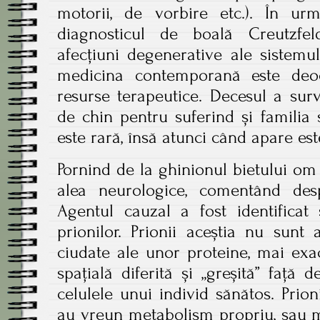
motorii, de vorbire etc.). În urm
diagnosticul de boală Creutzfel
afecțiuni degenerative ale sistemu
medicina contemporană este deoc
resurse terapeutice. Decesul a su
de chin pentru suferind și familia s
este rară, însă atunci când apare es
Pornind de la ghinionul bietului om 
alea neurologice, comentând des
Agentul cauzal a fost identificat
prionilor. Prionii aceștia nu sunt
ciudate ale unor proteine, mai exa
spațială diferită și „greșită” față
celulele unui individ sănătos. Prioni
au vreun metabolism propriu, sau m