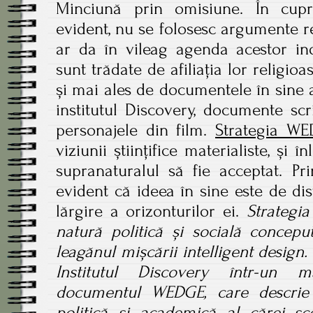
Minciună prin omisiune. În cupr
evident, nu se folosesc argumente re
ar da în vileag agenda acestor indi
sunt trădate de afiliația lor religioa
și mai ales de documentele în sine a
institutul Discovery, documente sc
personajele din film.
Strategia W
viziunii științifice materialiste, și 
supranaturalul să fie acceptat. Pr
evident că ideea în sine este de dist
lărgire a orizonturilor ei.
Strategi
natură politică și socială conceput
leagănul mișcării intelligent design.
Institutul Discovery într-un m
documentul WEDGE, care descrie 
politică și academică al cărei sc