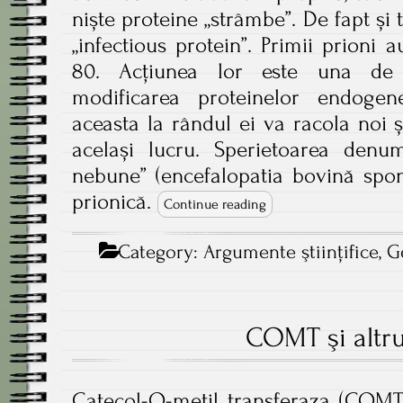
niște proteine „strâmbe”. De fapt și 
„infectious protein”. Primii prioni a
80. Acțiunea lor este una de 
modificarea proteinelor endogen
aceasta la rândul ei va racola noi 
același lucru. Sperietoarea denum
nebune” (encefalopatia bovină spon
prionică.
Continue reading
Category:
Argumente ştiinţifice
,
G
COMT şi altr
Catecol-O-metil transferaza (COMT