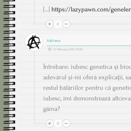
[…]
https://lazypawn.com/genele
0
Adriana
27 February 2011 10:00
Întrebare: iubesc genetica şi bi
adevărul şi-mi oferă explicaţii, s
restul bălăriilor pentru că geneti
iubesc, îmi demonstrează altceva?
găina?
0