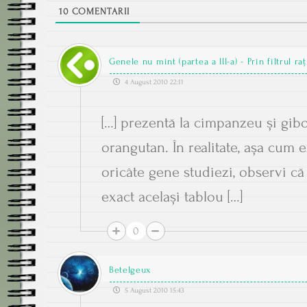
10
COMENTARII
Genele nu mint (partea a III-a) - Prin filtrul raţ
4 August 2010 22:11
[…] prezentă la cimpanzeu și gibon
orangutan. În realitate, așa cum e
oricâte gene studiezi, observi că
exact același tablou […]
0
Betelgeux
5 August 2010 15:43