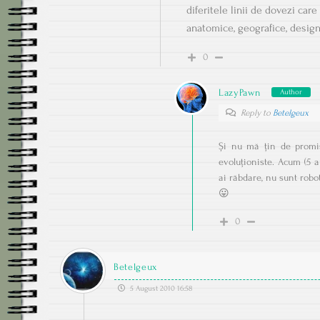
diferitele linii de dovezi ca
anatomice, geografice, design 
0
LazyPawn
Author
Reply to
Betelgeux
Și nu mă țin de promis
evoluționiste. Acum (5 a
ai răbdare, nu sunt robot
😛
0
Betelgeux
5 August 2010 16:58