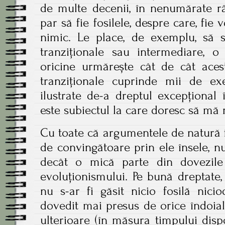
de multe decenii, în nenumărate rân
par să fie fosilele, despre care, fie 
nimic. Le place, de exemplu, să s
tranziționale sau intermediare, o
oricine urmărește cât de cât acest
tranziționale cuprinde mii de exe
ilustrate de-a dreptul excepțional
este subiectul la care doresc să mă r
Cu toate că argumentele de natură f
de convingătoare prin ele însele, n
decât o mică parte din dovezile
evoluționismului. Pe bună dreptate, 
nu s-ar fi găsit nicio fosilă nicio
dovedit mai presus de orice îndoial
ulterioare (în măsura timpului dispon