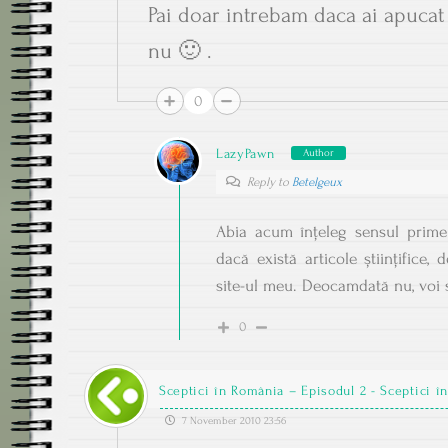
Pai doar intrebam daca ai apucat 
nu 🙂 .
0
LazyPawn
Author
Reply to
Betelgeux
Abia acum înțeleg sensul primei 
dacă există articole științifice,
site-ul meu. Deocamdată nu, voi 
0
Sceptici în România – Episodul 2 - Sceptici î
7 November 2010 23:56