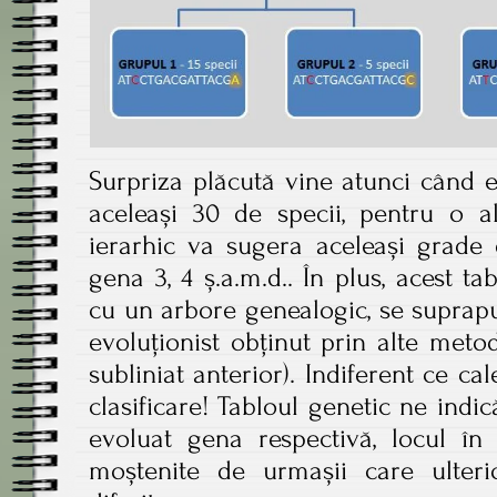
Surpriza plăcută vine atunci când e
aceleași 30 de specii, pentru o a
ierarhic va sugera aceleași grade 
gena 3, 4 ș.a.m.d.. În plus, acest 
cu un arbore genealogic, se suprap
evoluționist obținut prin alte meto
subliniat anterior). Indiferent ce ca
clasificare! Tabloul genetic ne indic
evoluat gena respectivă, locul în
moștenite de urmașii care ulterio