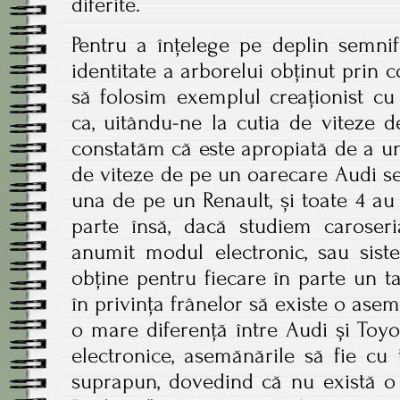
diferite.
Pentru a înțelege pe deplin semnifi
identitate a arborelui obținut prin c
să folosim exemplul creaționist cu 
ca, uitându-ne la cutia de viteze 
constatăm că este apropiată de a un
de viteze de pe un oarecare Audi 
una de pe un Renault, și toate 4 au
parte însă, dacă studiem caroseri
anumit modul electronic, sau sist
obține pentru fiecare în parte un ta
în privința frânelor să existe o asem
o mare diferență între Audi și Toyota
electronice, asemănările să fie cu 
suprapun, dovedind că nu există o r