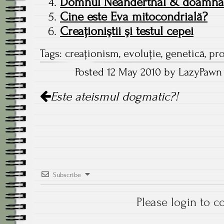
Domnul Neanderthal & doamna
Cine este Eva mitocondrială?
Creaţioniştii şi testul cepei
Tags:
creaţionism
,
evoluţie
,
genetică
,
pro
Posted 12 May 2010 by LazyPawn 
Post
Este ateismul dogmatic?!
navigation
Subscribe
Please login to 