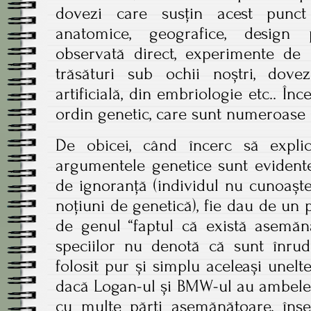
dovezi care susțin acest punc
anatomice, geografice, design pr
observată direct, experimente de l
trăsături sub ochii noștri, dovez
artificială, din embriologie etc.. Î
ordin genetic, care sunt numeroase ș
De obicei, când încerc să expli
argumentele genetice sunt evidente
de ignoranță (individul nu cunoașt
noțiuni de genetică), fie dau de un
de genul “faptul că există asemănă
speciilor nu denotă că sunt înrud
folosit pur și simplu aceleași unelte”
dacă Logan-ul și BMW-ul au ambele 
cu multe părți asemănătoare, în