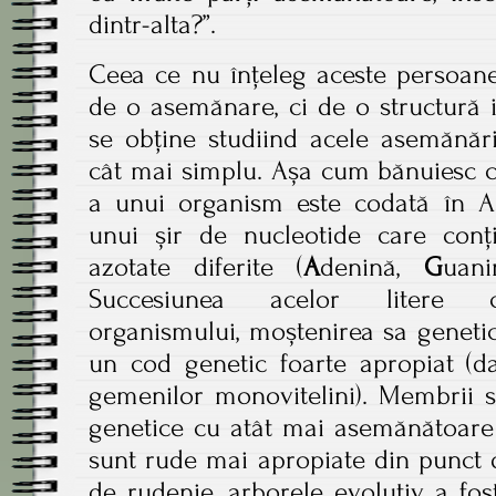
dintr-alta?”.
Ceea ce nu înțeleg aceste persoan
de o asemănare, ci de o structură i
se obține studiind acele asemănări
cât mai simplu. Așa cum bănuiesc că
a unui organism este codată în 
unui șir de nucleotide care co
azotate diferite (
A
denină,
G
uan
Succesiunea acelor litere co
organismului, moștenirea sa geneti
un cod genetic foarte apropiat (da
gemenilor monovitelini). Membrii sp
genetice cu atât mai asemănătoare 
sunt rude mai apropiate din punct 
de rudenie, arborele evolutiv, a fos