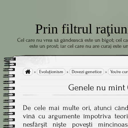
Prin filtrul raţiun
Cel care nu vrea să gândească este un bigot; cel c
este un prost; iar cel care nu are curaj este u

»
Evoluţionism
»
Dovezi genetice
»
You're cu
Genele nu mint (
De cele mai multe ori, atunci când
vină cu argumente împotriva teorie
nesfârșit niște povești mincino