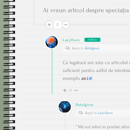
Ai vreun articol despre speciația
0
LazyPawn
Author
Reply to
Betelgeux
Ce legătură are asta cu articolul
suficient pentru astfel de întrebăr
exemplu
aici
.
0
Betelgeux
Reply to
LazyPawn
” Mă voi referi în postări ulte