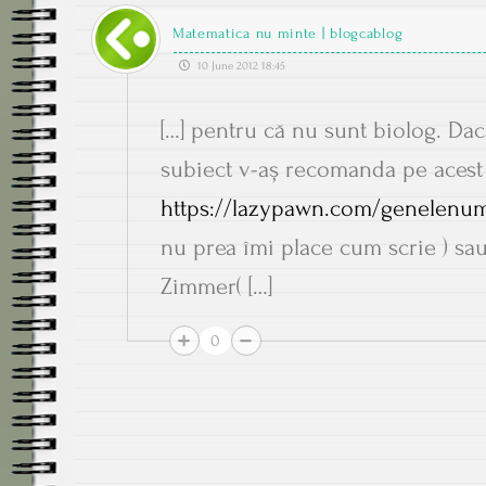
Matematica nu minte | blogcablog
10 June 2012 18:45
[…] pentru că nu sunt biolog. Dac
subiect v-aș recomanda pe acest 
https://lazypawn.com/genelenum
nu prea îmi place cum scrie ) sau
Zimmer( […]
0