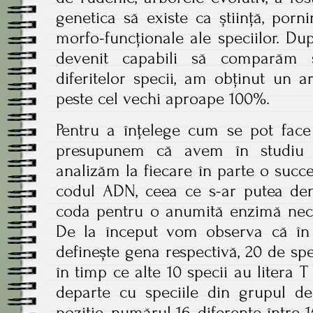
genetica să existe ca știință, pornin
morfo-funcționale ale speciilor. D
devenit capabili să comparăm
diferitelor specii, am obținut un 
peste cel vechi aproape 100%.
Pentru a înțelege cum se pot face
presupunem că avem în studiu 3
analizăm la fiecare în parte o succ
codul ADN, ceea ce s-ar putea d
coda pentru o anumită enzimă neces
De la început vom observa că în l
definește gena respectivă, 20 de spec
în timp ce alte 10 specii au litera 
departe cu speciile din grupul d
poziție, numărul 16, diferențe între 1