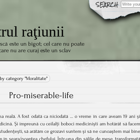
Search
for:
trul raţiunii
scă este un bigot; cel care nu poate
 care nu are curaj este un sclav
by category "Moralitate"
Pro-miserable-life
Una reală. A fost odată ca niciodată … o vreme în care aveam 19 ani ș
dicină. Și împreună cu ceilalți boboci mediciniști am hotărât să face
studențești, să arătăm ce grozavi suntem și să ne cunoaștem mai bin
em în seara/noaptea chefului. Într-una din sălile de mese, transformat