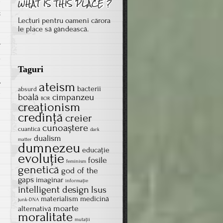
e
c
Lecturi pentru oameni cărora
le place să gândească.
r
a
n
Taguri
,
ateism
bacterii
absurd
e
boală
cimpanzeu
BOR
creaţionism
credinţă
creier
cunoaștere
cuantică
dark
dualism
matter
dumnezeu
educație
evoluţie
fosile
feminism
genetică
god of the
gaps
imaginar
informație
intelligent design
Isus
materialism
medicină
junk-DNA
moarte
alternativă
moralitate
mutații