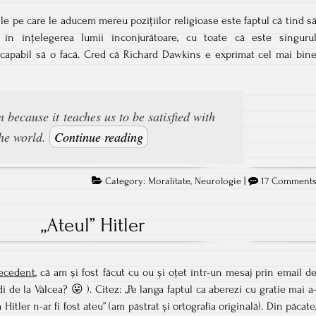
ile pe care le aducem mereu pozițiilor religioase este faptul că tind s
i în înțelegerea lumii înconjurătoare, cu toate că este singuru
 capabil să o facă. Cred că Richard Dawkins e exprimat cel mai bin
n because it teaches us to be satisfied with
the world.
Continue reading
Category:
Moralitate
,
Neurologie
|
17 Comment
„Ateul” Hitler
recedent
, că am și fost făcut cu ou și oțet într-un mesaj prin email d
i de la Vâlcea? 😛 ). Citez: „Pe langa faptul ca aberezi cu gratie mai a
Hitler n-ar fi fost ateu” (am păstrat și ortografia originală). Din păcate