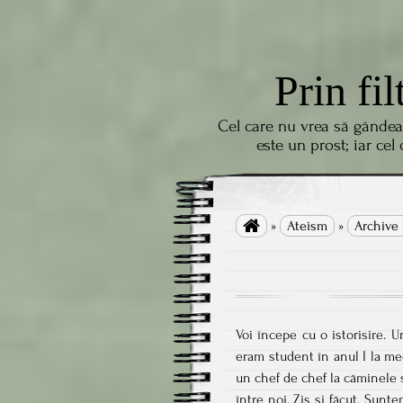
Prin fil
Cel care nu vrea să gândea
este un prost; iar cel

»
Ateism
»
Archive 
Voi începe cu o istorisire. 
eram student în anul I la me
un chef de chef la căminele 
între noi. Zis și făcut. Sunt