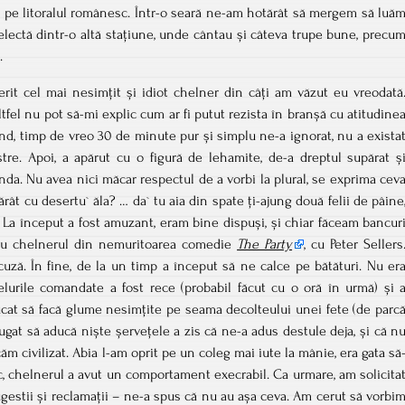
te, pe litoralul românesc. Într-o seară ne-am hotărât să mergem să luă
lectă dintr-o altă stațiune, unde cântau și câteva trupe bune, precu
.
rit cel mai nesimțit și idiot chelner din câți am văzut eu vreodată
ltfel nu pot să-mi explic cum ar fi putut rezista în branșă cu atitudine
ând, timp de vreo 30 de minute pur și simplu ne-a ignorat, nu a exista
re. Apoi, a apărut cu o figură de lehamite, de-a dreptul supărat ș
nda. Nu avea nici măcar respectul de a vorbi la plural, se exprima cev
tărât cu desertu` ăla? … da` tu aia din spate ți-ajung două felii de pâine
 La început a fost amuzant, eram bine dispuși, și chiar făceam bancur
l cu chelnerul din nemuritoarea comedie
The Party
, cu Peter Sellers
cuză. În fine, de la un timp a început să ne calce pe bătături. Nu er
felurile comandate a fost rece (probabil făcut cu o oră în urmă) și 
ucat să facă glume nesimțite pe seama decolteului unei fete (de parc
 rugat să aducă niște șervețele a zis că ne-a adus destule deja, și că n
ăm civilizat. Abia l-am oprit pe un coleg mai iute la mânie, era gata să
sc, chelnerul a avut un comportament execrabil. Ca urmare, am solicita
estii și reclamații – ne-a spus că nu au așa ceva. Am cerut să vorbi