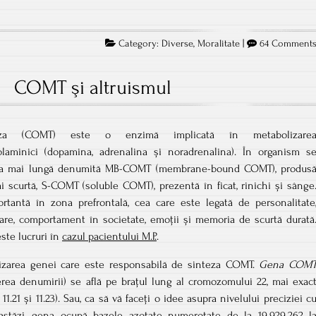
Category:
Diverse
,
Moralitate
|
64 Comment
COMT şi altruismul
feraza (COMT) este o enzimă implicată în metabolizare
colaminici (dopamina, adrenalina și noradrenalina). În organism s
una mai lungă denumită MB-COMT (membrane-bound COMT), produs
mai scurtă, S-COMT (soluble COMT), prezentă în ficat, rinichi și sânge
rtantă în zona prefrontală, cea care este legată de personalitate
ificare, comportament în societate, emoții și memoria de scurtă durată
ste lucruri în
cazul pacientului M.P.
.
izarea genei care este responsabilă de sinteza COMT.
Gena COM
erea denumirii) se află pe brațul lung al cromozomului 22, mai exac
e 11.21 și 11.23). Sau, ca să vă faceți o idee asupra nivelului preciziei c
 astăzi, gena ocupă bazele azotate numerotate de la 19.929.262 l