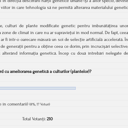
 în direcția descifrării hărții genetice umane (și a altor specii), devin
 viitor în care tehnologia să ne permită alterarea materialului geneti
ie, culturi de plante modificate genetic pentru îmbunătățirea uno
la zone de climat în care nu ar supraviețui în mod normal. De fapt, cee
ar fi într-o oarecare măsură un soi de selecție artificială accelerată. Î
de generații pentru a obține ceea ce dorim, prin încrucișări selective
 alterând informația genetică. Încep cu două întrebări nelegate d
rd cu ameliorarea genetică a culturilor (plantelor)?
le în comentarii)
(8%, 17 Voturi)
Total Votanți:
210