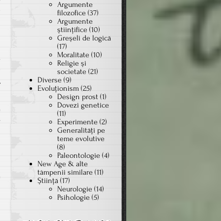
Argumente
-
filozofice
(37)
Argumente
n
ştiinţifice
(10)
i
Greşeli de logică
i
(17)
Moralitate
(10)
ă
Religie şi
e
societate
(21)
Diverse
(9)
,
Evoluţionism
(25)
Design prost
(1)
Dovezi genetice
(11)
on
s
Experimente
(2)
Generalităţi pe
Pro-
teme evolutive
miserable-
(8)
life
Paleontologie
(4)
New Age & alte
tâmpenii similare
(11)
Ştiinţă
(17)
Neurologie
(14)
Psihologie
(5)
l
n