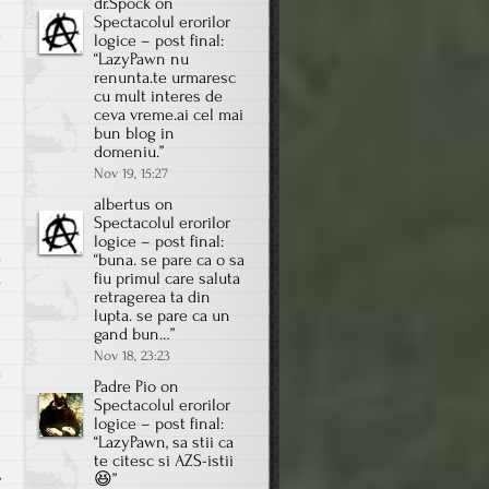
dr.Spock
on
Spectacolul erorilor
ă
logice – post final
:
l
“
LazyPawn nu
renunta.te urmaresc
e
cu mult interes de
ceva vreme.ai cel mai
bun blog in
domeniu.
”
Nov 19, 15:27
albertus
on
Spectacolul erorilor
logice – post final
:
“
buna. se pare ca o sa
fiu primul care saluta
on
s
retragerea ta din
De
lupta. se pare ca un
la
gand bun…
”
Nov 18, 23:23
căscat
la
Padre Pio
on
Spectacolul erorilor
empatie
e
logice – post final
:
e
“
LazyPawn, sa stii ca
-
te citesc si AZS-istii
un
,
😆
”
pas