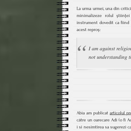
La urma urmei, una din critic
minimalizeze rolul științe
instrument dovedit ca fiind
acest reproș:
I am against religio
not understanding 
Abia am publicat
articolul p
către un oarecare Adi (o fi Ad
i si nesimtirea sa sugerezi ca 