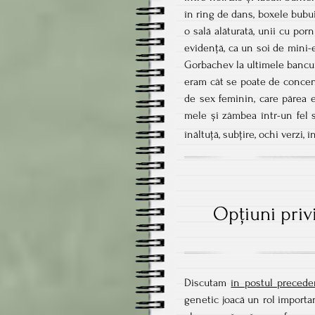
în ring de dans, boxele bubui
o sală alăturată, unii cu por
evidență, ca un soi de mini-e
Gorbachev la ultimele bancuri
eram cât se poate de concen
de sex feminin, care părea e
mele și zâmbea într-un fel 
înăltuță, subțire, ochi verzi,
Opţiuni priv
Discutam
în postul precede
genetic joacă un rol importa