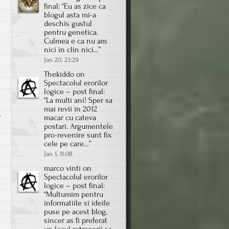
final
: “
Eu as zice ca
m
blogul asta mi-a
m
deschis gustul
pentru genetica.
Culmea e ca nu am
nici in clin nici…
”
.
Jan 20, 23:29
a
Thekiddo
on
t
Spectacolul erorilor
i
logice – post final
:
“
La multi ani! Sper sa
a
mai revii in 2012
,
macar cu cateva
i
postari. Argumentele
pro-revenire sunt fix
.
cele pe care…
”
a
Jan 1, 11:08
a
marco vinti
on
ă
Spectacolul erorilor
logice – post final
:
u
“
Multumim pentru
-
informatiile si ideile
t
puse pe acest blog,
sincer as fi preferat
m