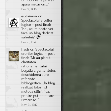
un locul retragerii sa
apara macar un…
”
Dec 9, 14:16
eudaimon
on
on
s
Spectacolul erorilor
Chelnerul
logice – post final
:
şi
“
hei, acum poate vei
face un blog dedicat
opţiunile
sahului? 🙂
”
morale
Dec 6, 16:45
a
hash
on
Spectacolul
erorilor logice – post
i
final
: “
Mi-au placut
e
claritatea
rationamentului,
n
bogatia argumentelor,
e
deschiderea spre
r
referinte
bibliografice. Un blog
s
realizat folosind
a
metoda stiintifica,
printre putinele care
,
urmaresc…
”
t
Nov 21, 12:17