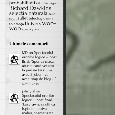
probabilităţi
rațiune
religie
Richard Dawkins
selecţia naturală
sexe
on
s
suflet
teleologic
sport
teorie
woo-
Opţiuni
Univers
toleranţă
woo
privind
școală
știință
modificările
genetice
Ultimele comentarii
(sondaj
a
MD
on
Spectacolul
de
e
erorilor logice – post
opinie)
ă
final
: “
Sper ca macar
atunci cand vei iesi
.
la pensie (si nu vei
,
avea 3 joburi) vei
avea timp de blog.…
”
.
Nov 8, 23:18
johnytif
on
Spectacolul erorilor
T
logice – post final
:
t
“
LazyPawn, sa stii ca
u
lupta impotriva
mafiei, cosmetizata
a