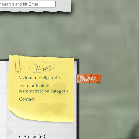
Vizionare obligatorie
Toate articolele –
sistematizat pe categorii
Contact
i
m
e
Ateism
(60)
ă