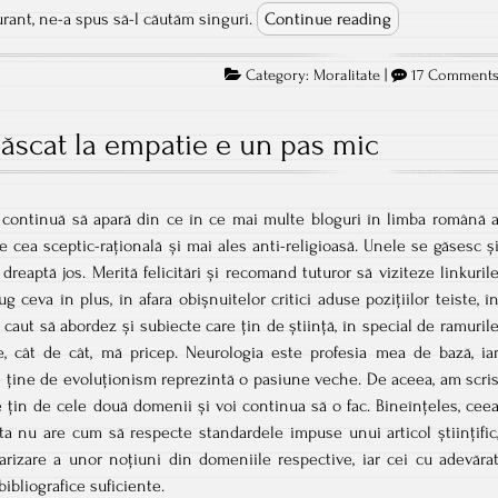
urant, ne-a spus să-l căutăm singuri.
Continue reading
Category:
Moralitate
|
17 Comment
căscat la empatie e un pas mic
 continuă să apară din ce în ce mai multe bloguri în limba română 
e cea sceptic-rațională și mai ales anti-religioasă. Unele se găsesc ș
 dreaptă jos. Merită felicitări și recomand tuturor să viziteze linkuril
g ceva în plus, în afara obișnuitelor critici aduse pozițiilor teiste, î
 caut să abordez și subiecte care țin de știință, în special de ramuril
, cât de cât, mă pricep. Neurologia este profesia mea de bază, ia
ce ține de evoluționism reprezintă o pasiune veche. De aceea, am scri
e țin de cele două domenii și voi continua să o fac. Bineînțeles, cee
a nu are cum să respecte standardele impuse unui articol științific
izare a unor noțiuni din domeniile respective, iar cei cu adevăra
bibliografice suficiente.