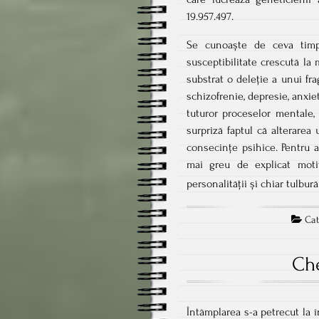
19.957.497.
Se cunoaște de ceva timp
susceptibilitate crescută la
substrat o deleție a unui fr
schizofrenie, depresie, anxie
tuturor proceselor mentale, 
surpriză faptul că alterare
consecințe psihice. Pentru a
mai greu de explicat moti
personalității și chiar tulbură
Cat
Che
Întâmplarea s-a petrecut la î