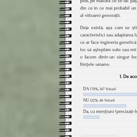
plus, pe măsură ce se fac pași
din ce în ce mai probabil un
al viitoarei generații.
Deja există, așa cum se șt
caracteristici sau adaptarea 
ce ar face ingineria genetică 
loc să așteptăm sute sau mii 
o facem dintr-un singur foc
ființele umane:
1. De aco
DA
(70%, 147 Voturi)
NU
(22%, 46 Voturi)
Da, cu mențiuni (precizați-