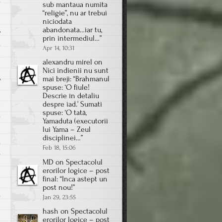
sub mantaua numita
“religie”, nu ar trebui
niciodata
abandonata…iar tu,
o
prin intermediul…
”
a
Apr 14, 10:31
e
alexandru mirel
on
l
Nici indienii nu sunt
o
mai breji
: “
Brahmanul
spuse: ‘O fiule!
e
Descrie în detaliu
e
despre iad.’ Sumati
spuse: ‘O tată,
a
Yamaduta (executorii
lui Yama – Zeul
disciplinei…
”
Feb 18, 15:06
on
s
MD
on
Spectacolul
COMT
erorilor logice – post
şi
final
: “
Inca astept un
post nou!
”
altruismul
Jan 29, 23:55
hash
on
Spectacolul
e
erorilor logice – post