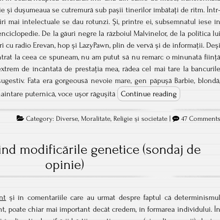
e și dușumeaua se cutremură sub pașii tinerilor îmbătați de ritm. Într
niri mai intelectuale se dau rotunzi. Și, printre ei, subsemnatul iese î
nciclopedie. De la găuri negre la războiul Malvinelor, de la politica lu
 cu radio Erevan, hop și LazyPawn, plin de vervă și de informații. Deș
trat la ceea ce spuneam, nu am putut să nu remarc o minunată ființ
xtrem de încântată de prestația mea, râdea cel mai tare la bancuril
sugestiv. Fata era gorgeousă nevoie mare, gen păpușă Barbie, blondă
 înaintare puternică, voce ușor răgușită
Continue reading
Category:
Diverse
,
Moralitate
,
Religie şi societate
|
47 Comment
ind modificările genetice (sondaj de
opinie)
nt
și în comentariile care au urmat despre faptul că determinismu
nt, poate chiar mai important decât credem, în formarea individului. Î