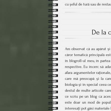
cu șeful de tură sau de resta
De la 
Am observat că au apărut și
căror tematică principală est
în blogroll-ul meu, în partea
respective. Eu încerc să adau
afara argumentelor raționale,
care mă preocupă și la care
biologia și în special ceea 
destul de multe articole car
ce scriu pe un blog ca acest
este doar un mod de popular
interesați pot găsi materiale 