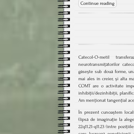
Continue reading
Catecol-O-metil trans
neurotransmițătorilor cate
găsește sub două forme, 
mai ales în creier, și alta 
COMT are o activitate impo
inhibiții/dezinhibiții, plan
Am menționat tangențial ace
În prezent cunoaștem local
(lipsă de imaginație la aleg
22q11.21-q11.23 (între pozițiil
care lucrează geneticienii