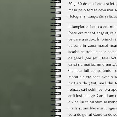
20 și 30 de ani, băieți și fe
masa pe o terasă ceva mai se
Holograf și Cargo. Zis și făcut
Întâmplarea face că am nime
Poate era recent angajat, că a
pe care a avut-o. În primul r
deloc prin zona mesei noast
scârbit că trebuie să ia coma
de genul „hai, șefu`, te-ai ho
ca să nu mai fac un drum …”.
(în lipsa lui) comparându-
Măcar ăla era beat, avea o s
nicăieri de găsit, unul din 
refuzat să-l schimbe. S-a ap
ar fi fost colegi). Când l-am
e vina lui că nu știm să mânc
l ia la șuturi. N-o mai lunge
ceva de genul Condica de sug