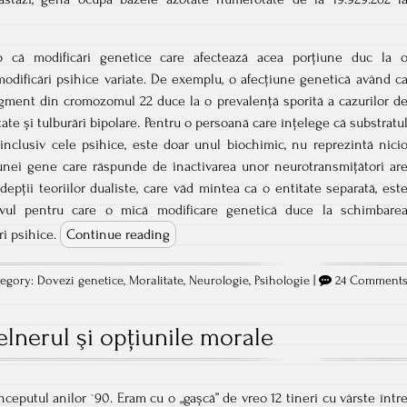
 că modificări genetice care afectează acea porțiune duc la 
 modificări psihice variate. De exemplu, o afecțiune genetică având c
agment din cromozomul 22 duce la o prevalență sporită a cazurilor d
tate și tulburări bipolare. Pentru o persoană care înțelege că substratu
inclusiv cele psihice, este doar unul biochimic, nu reprezintă nici
a unei gene care răspunde de inactivarea unor neurotransmițători ar
depții teoriilor dualiste, care văd mintea ca o entitate separată, est
vul pentru care o mică modificare genetică duce la schimbare
ri psihice.
Continue reading
egory:
Dovezi genetice
,
Moralitate
,
Neurologie
,
Psihologie
|
24 Comment
lnerul şi opţiunile morale
nceputul anilor `90. Eram cu o „gașcă” de vreo 12 tineri cu vârste într