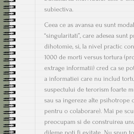
subiectiva.
Ceea ce as avansa eu sunt modali
“singularitati”, care adesea sunt
dihotomie, si, la nivel practic con
1000 de morti versus tortura (pr
extrage informatii) cred ca se po
a informatiei care nu includ tort
suspectului de terorism foarte m
sau sa ingereze alte psihotrope c
pentru o colaborare). Mai pe scur
preocupam si de construirea unu
dileme poti fi evitate. Nu spun to