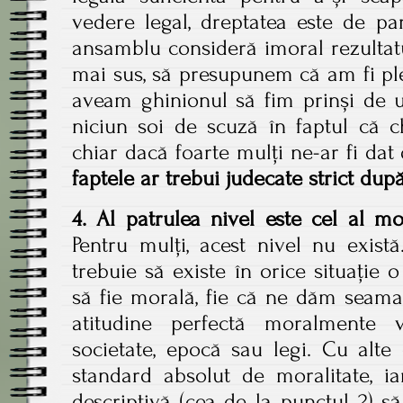
vedere legal, dreptatea este de par
ansamblu consideră imoral rezultat
mai sus, să presupunem că am fi plec
aveam ghinionul să fim prinși de un
niciun soi de scuză în faptul că c
chiar dacă foarte mulți ne-ar fi dat 
faptele ar trebui judecate strict după
4. Al patrulea nivel este cel al mo
Pentru mulți, acest nivel nu există.
trebuie să existe în orice situație o
să fie morală, fie că ne dăm seama
atitudine perfectă moralmente 
societate, epocă sau legi. Cu alte
standard absolut de moralitate, ia
descriptivă (cea de la punctul 2) s