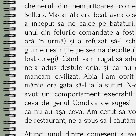
chelnerul din nemuritoarea com
Sellers. Măcar ăla era beat, avea o s
a început să ne calce pe bătături.
unul din felurile comandate a fost
oră în urmă) și a refuzat să-l sc
glume nesimțite pe seama decolteulu
fost colegi). Când l-am rugat să adu
ne-a adus destule deja, și că nu 
mâncăm civilizat. Abia l-am oprit
mânie, era gata să-l ia la șuturi. N
avut un comportament execrabil.
ceva de genul Condica de sugestii 
că nu au așa ceva. Am cerut să vo
de restaurant, ne-a spus să-l căutăm
Atunci unul dintre comeseni a av