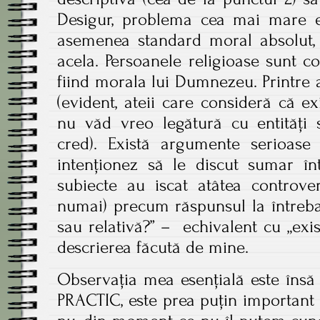
Desigur, problema cea mai mare es
asemenea standard moral absolut, 
acela. Persoanele religioase sunt co
fiind morala lui Dumnezeu. Printre a
(evident, ateii care consideră că e
nu văd vreo legătură cu entități 
cred). Există argumente serioase 
intenționez să le discut sumar într
subiecte au iscat atâtea controver
numai) precum răspunsul la întreba
sau relativă?” – echivalent cu „exi
descrierea făcută de mine.
Observația mea esențială este însă
PRACTIC, este prea puțin important 