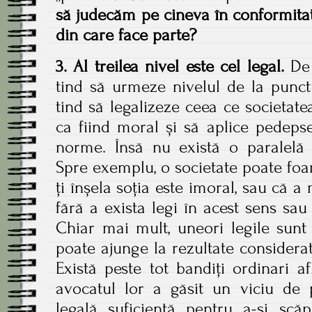
să judecăm pe cineva în conformitat
din care face parte?
3. Al treilea nivel este cel legal.
De 
tind să urmeze nivelul de la punc
tind să legalizeze ceea ce societate
ca fiind moral și să aplice pedeps
norme. Însă nu există o paralelă 
Spre exemplu, o societate poate foa
ți înșela soția este imoral, sau că a 
fără a exista legi în acest sens sa
Chiar mai mult, uneori legile sunt 
poate ajunge la rezultate considera
Există peste tot bandiți ordinari af
avocatul lor a găsit un viciu de 
legală suficientă pentru a-și scă