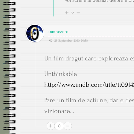
Voi scrie mai detaliat despre mora
0
dumnezero
23 September 2010 20:50
Un film dragut care exploreaza e
Unthinkable
http://www.imdb.com/title/tt0914
Pare un film de actiune, dar e de
vizionare…
0