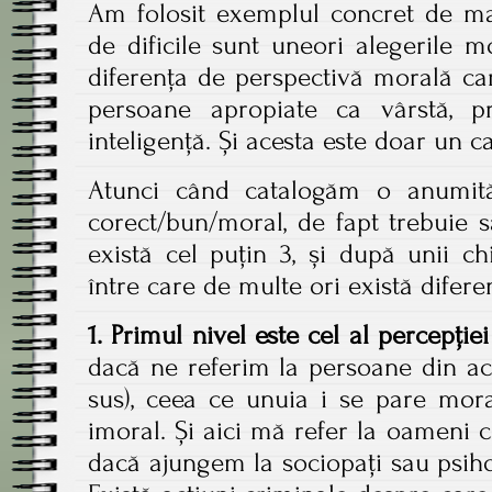
Am folosit exemplul concret de mai
de dificile sunt uneori alegerile m
diferența de perspectivă morală car
persoane apropiate ca vârstă, pr
inteligență. Și acesta este doar un c
Atunci când catalogăm o anumită
corect/bun/moral, de fapt trebuie 
există cel puțin 3, și după unii ch
între care de multe ori există difere
1. Primul nivel este cel al percepție
dacă ne referim la persoane din ac
sus), ceea ce unuia i se pare mora
imoral. Și aici mă refer la oameni 
dacă ajungem la sociopați sau psiho