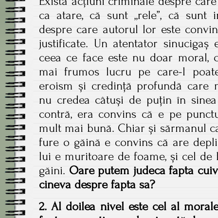
Există acțiuni criminale despre care
ca atare, că sunt „rele”, că sunt i
despre care autorul lor este convi
justificate. Un atentator sinucigaș
ceea ce face este nu doar moral, c
mai frumos lucru pe care-l poat
eroism și credință profundă care m
nu credea câtuși de puțin în sinea
contră, era convins că e pe punct
mult mai bună. Chiar și sărmanul c
fure o găină e convins că are deplin
lui e muritoare de foame, și cel de
găini.
Oare putem judeca fapta cuiv
cineva despre fapta sa?
2. Al doilea nivel este cel al morale