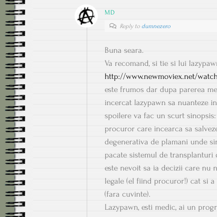
MD
Reply to
dumnezero
Buna seara.
Va recomand, si tie si lui lazypa
http://www.newmoviex.net/watch-
este frumos dar dupa parerea mea
incercat lazypawn sa nuanteze in 
spoilere va fac un scurt sinopsis
procuror care incearca sa salveze
degenerativa de plamani unde sing
pacate sistemul de transplanturi 
este nevoit sa ia decizii care nu
legale (el fiind procuror!) cat si 
(fara cuvinte).
Lazypawn, esti medic, ai un progr