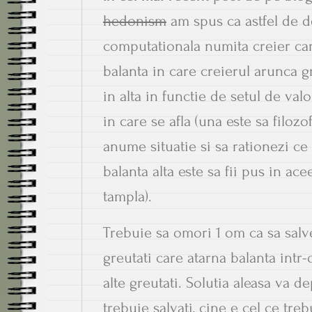
hedonism
am spus ca astfel de d
computationala numita creier car
balanta in care creierul arunca g
in alta in functie de setul de valo
in care se afla (una este sa filoz
anume situatie si sa rationezi ce 
balanta alta este sa fii pus in ace
tampla).
Trebuie sa omori 1 om ca sa salve
greutati care atarna balanta intr-
alte greutati. Solutia aleasa va d
trebuie salvati, cine e cel ce tre