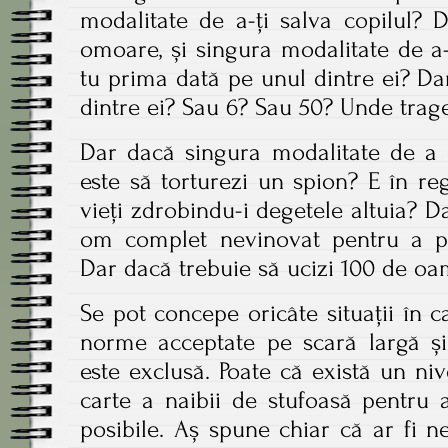
modalitate de a-ți salva copilul? D
omoare, și singura modalitate de a
tu prima dată pe unul dintre ei? Da
dintre ei? Sau 6? Sau 50? Unde trag
Dar dacă singura modalitate de a 
este să torturezi un spion? E în re
vieți zdrobindu-i degetele altuia? D
om complet nevinovat pentru a pr
Dar dacă trebuie să ucizi 100 de oa
Se pot concepe oricâte situații în ca
norme acceptate pe scară largă și
este exclusă. Poate că există un nive
carte a naibii de stufoasă pentru a
posibile. Aș spune chiar că ar fi n