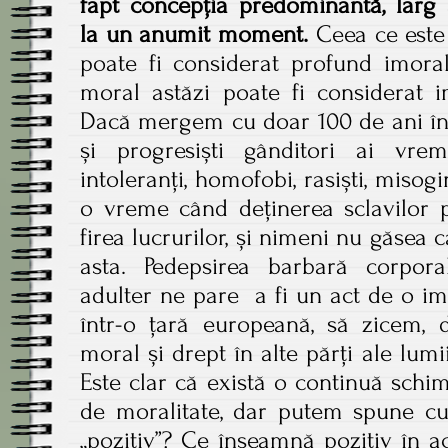
fapt concepția predominantă, larg a
la un anumit moment.
Ceea ce este 
poate fi considerat profund imoral
moral astăzi poate fi considerat i
Dacă mergem cu doar 100 de ani în 
și progresiști gânditori ai vre
intoleranți, homofobi, rasiști, misogin
o vreme când deținerea sclavilor p
firea lucrurilor, și nimeni nu găsea 
asta. Pedepsirea barbară corpor
adulter ne pare a fi un act de o imo
într-o țară europeană, să zicem, 
moral și drept în alte părți ale lumii
Este clar că există o continuă schi
de moralitate, dar putem spune cu
„pozitiv”? Ce înseamnă pozitiv în a