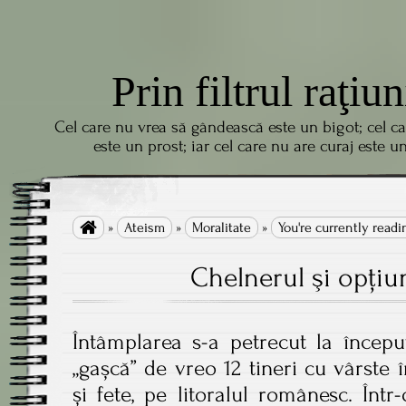
Prin filtrul raţiun
Cel care nu vrea să gândească este un bigot; cel c
este un prost; iar cel care nu are curaj este u

»
Ateism
»
Moralitate
»
You're currently readi
Chelnerul şi opţiu
Întâmplarea s-a petrecut la începu
„gașcă” de vreo 12 tineri cu vârste î
și fete, pe litoralul românesc. Înt