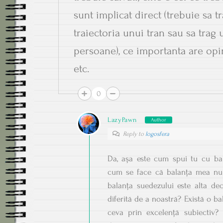
sunt implicat direct (trebuie sa 
traiectoria unui tran sau sa trag 
persoane), ce importanta are opi
etc.
0
LazyPawn
Author
Reply to
logosfera
Da, așa este cum spui tu cu bal
cum se face că balanța mea nu 
balanța suedezului este alta dec
diferită de a noastră? Există o ba
ceva prin excelență subiectiv? 