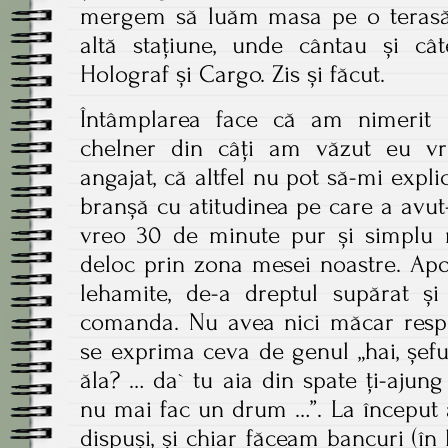
mergem să luăm masa pe o terasă 
altă stațiune, unde cântau și c
Holograf și Cargo. Zis și făcut.
Întâmplarea face că am nimerit c
chelner din câți am văzut eu vr
angajat, că altfel nu pot să-mi expli
branșă cu atitudinea pe care a avut
vreo 30 de minute pur și simplu n
deloc prin zona mesei noastre. Apo
lehamite, de-a dreptul supărat și
comanda. Nu avea nici măcar respec
se exprima ceva de genul „hai, șefu`
ăla? … da` tu aia din spate ți-ajung
nu mai fac un drum …”. La început 
dispuși, și chiar făceam bancuri (în