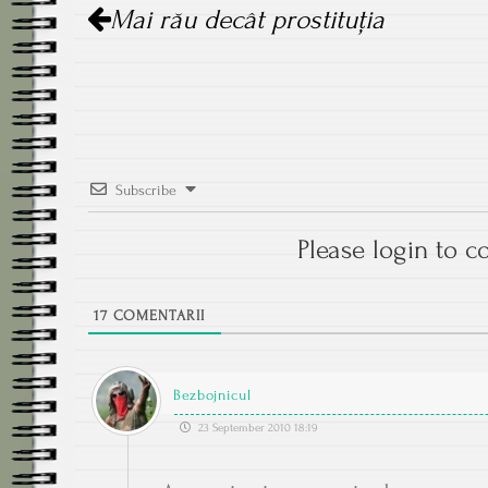
Mai rău decât prostituţia
navigation
Subscribe
Please login to 
17
COMENTARII
Bezbojnicul
23 September 2010 18:19