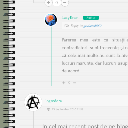
0
LazyPawn
Author
Reply to
godless1859
Părerea mea este că situații
contradictorii sunt frecvente, și 
că cele mai multe nu sunt la nive
lucruri mărunte, dar lucruri asu
de acord.
0
logosfera
23 September 2010 21:59
In cel mai recent post de pe blo