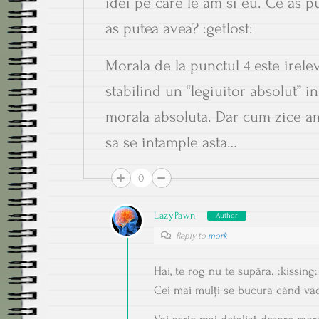
idei pe care le am si eu. Ce as p
as putea avea? :getlost:
Morala de la punctul 4 este irele
stabilind un “legiuitor absolut” 
morala absoluta. Dar cum zice am
sa se intample asta…
0
LazyPawn
Author
Reply to
mork
Hai, te rog nu te supăra. :kissing:
Cei mai mulți se bucură când văd 