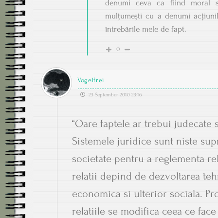
denumi ceva ca fiind moral s
mulțumești cu a denumi acțiunil
întrebările mele de fapt.
0
Vogelfrei
23 September 2010 23:16
“Oare faptele ar trebui judecate st
Sistemele juridice sunt niste supr
societate pentru a reglementa rela
relatii depind de dezvoltarea tehno
economica si ulterior sociala. P
relatiile se modifica ceea ce face