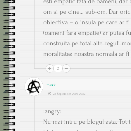
esti empatic fata de oameni, dar
om si pe cine… sub-om. Dar oric
obiectiva – o insula pe care ar fi
(oameni fara empatie) ar putea fun
construita pe total alte reguli mo
moralitatea noastra normala ar fi
0
mork
23 September 2010 20:12
:angry:
Nu mai intru pe blogul asta. Tot 