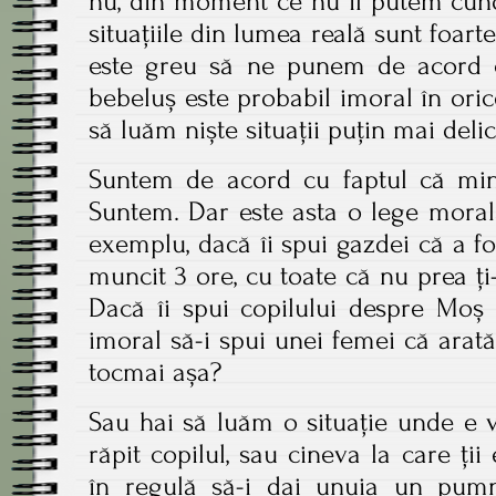
nu, din moment ce nu îl putem cuno
situațiile din lumea reală sunt foar
este greu să ne punem de acord c
bebeluș este probabil imoral în oric
să luăm niște situații puțin mai deli
Suntem de acord cu faptul că min
Suntem. Dar este asta o lege moral
exemplu, dacă îi spui gazdei că a fo
muncit 3 ore, cu toate că nu prea ți-
Dacă îi spui copilului despre Moș
imoral să-i spui unei femei că arat
tocmai așa?
Sau hai să luăm o situație unde e v
răpit copilul, sau cineva la care ții
în regulă să-i dai unuia un pum