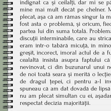
indignat ca și ceilalți, dar mi se
mine mai mult decât pe chelner. M
plecat, așa că am rămas singur la ma
fost asta o problemă, și oricum, fie
partea lui din suma totală. Problem
discuții interminabile, care au stri
eram într-o tabără micuță, în mino
greșit, incorect, imoral actul de a f
cealaltă insista asupra faptului
nevinovat, ci din buzunarul unui ne
de noi toată seara și merită o lecț
de dragul țepei, ci pentru a-l în
spuneau că am dat dovadă de lipsă 
nu am plecat simultan cu ei, așada
respectat decizia majorității.