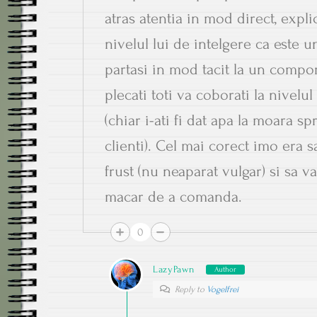
atras atentia in mod direct, expli
nivelul lui de intelgere ca este un
partasi in mod tacit la un compo
plecati toti va coborati la nivelul
(chiar i-ati fi dat apa la moara sp
clienti). Cel mai corect imo era sa
frust (nu neaparat vulgar) si sa va
macar de a comanda.
0
LazyPawn
Author
Reply to
Vogelfrei