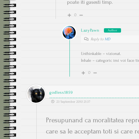
poate iti gasesti timp.
0
LazyPawn
Author
Reply to
MD
Unthinkable – vizionat.
Inhale – categoric îmi voi face 
0
godless1859
23 September 2010 21:37
Presupunand ca moralitatea repre
care sa le acceptam toti si care 