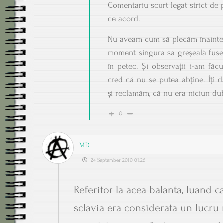
Comentariu scurt legat strict de 
de acord.
Nu aveam cum să plecăm înainte
moment singura sa greșeală fusese
în petec. Și observații i-am făcu
cred că nu se putea abține. Îți 
și reclamăm, că nu era niciun dub
0
MD
24 September 2010 01:26
Referitor la acea balanta, luand c
sclavia era considerata un lucru