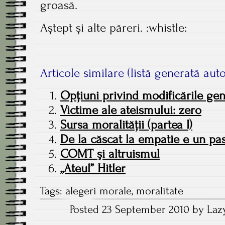
groasă.
Aștept și alte păreri. :whistle:
Articole similare (listă generată aut
Opţiuni privind modificările gen
Victime ale ateismului: zero
Sursa moralităţii (partea I)
De la căscat la empatie e un pa
COMT şi altruismul
„Ateul” Hitler
Tags:
alegeri morale
,
moralitate
Posted 23 September 2010 by Lazy
Post