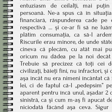
entuziasm de ceilalți, mai puț
persoană. Ne-a spus că în situați
financiară, răspunderea cade pe
respectivă … și ce-ar fi să ne luă
plătim consumația, ca să-l arde
Riscurile erau minore, de unde stăt
cineva că plecăm, cu atât mai puț
oricum nu dădea pe la noi decât
Trebuie să precizez că toți cei
civilizați, băieți fini, nu infractori, 
așa încât nu era nimeni încântat că
lei, ci de faptul că-l „pedepsim” p
aparent pentru încă unul, așadar 2 di
sinistră, ca și cum m-aș fi apucat 
niciodată făcând așa ceva. Sigur