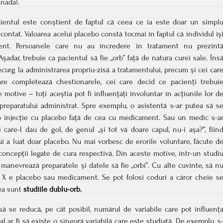
anada).
entul este conștient de faptul că ceea ce ia este doar un simpl
scontat. Valoarea acelui placebo constă tocmai în faptul că individul îș
ient. Persoanele care nu au încredere în tratament nu prezint
Așadar, trebuie ca pacientul să fie „orb” față de natura curei sale. Îns
ecurg la administrarea propriu-zisă a tratamentului, precum și cei car
care completează chestionarele, cei care decid ce pacienți trebui
e motive – toți aceștia pot fi influențați involuntar în acțiunile lor d
preparatului administrat. Spre exemplu, o asistentă s-ar putea să s
o injecție cu placebo față de cea cu medicament. Sau un medic s-a
 care-l dau de gol, de genul „și tot vă doare capul, nu-i așa?”, fiin
ui a luat doar placebo. Nu mai vorbesc de erorile voluntare, făcute d
concepții legate de cura respectivă. Din aceste motive, într-un studi
e manevrează preparatele și datele să fie „orbi”. Cu alte cuvinte, să n
ui X e placebo sau medicament. Se pot folosi coduri a căror cheie s
tea sunt
studiile dublu-orb.
ă se reducă, pe cât posibil, numărul de variabile care pot influenț
al ar fi să existe o singură variabilă care este studiată. De exemplu, s