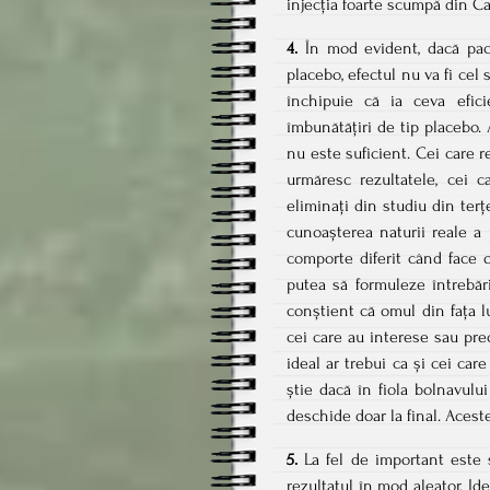
injecția foarte scumpă din C
4.
În mod evident, dacă paci
placebo, efectul nu va fi cel 
închipuie că ia ceva efic
îmbunătățiri de tip placebo. 
nu este suficient. Cei care r
urmăresc rezultatele, cei 
eliminați din studiu din terț
cunoașterea naturii reale a 
comporte diferit când face 
putea să formuleze întrebări
conștient că omul din fața l
cei care au interese sau pre
ideal ar trebui ca și cei car
știe dacă în fiola bolnavul
deschide doar la final. Aces
5.
La fel de important este s
rezultatul în mod aleator. Ide