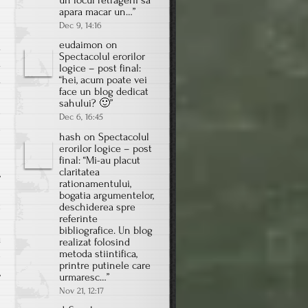
un locul retragerii sa
i
apara macar un…
”
Dec 9, 14:16
eudaimon
on
a
Spectacolul erorilor
a
logice – post final
:
ă
“
hei, acum poate vei
face un blog dedicat
i
sahului? 🙂
”
e
Dec 6, 16:45
e
hash
on
Spectacolul
erorilor logice – post
final
: “
Mi-au placut
claritatea
,
rationamentului,
i
bogatia argumentelor,
t
deschiderea spre
referinte
n
bibliografice. Un blog
u
realizat folosind
metoda stiintifica,
e
printre putinele care
,
urmaresc…
”
Nov 21, 12:17