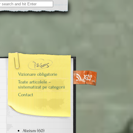
Vizionare obligatorie
Toate articolele –
sistematizat pe categorii
Contact
n
i
e
Ateism
(60)