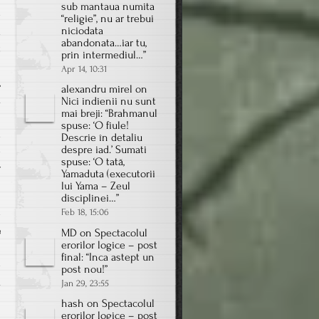
sub mantaua numita
e
“religie”, nu ar trebui
niciodata
d
abandonata…iar tu,
t
prin intermediul…
”
n
Apr 14, 10:31
,
alexandru mirel
on
ă
Nici indienii nu sunt
mai breji
: “
Brahmanul
i
spuse: ‘O fiule!
d
Descrie în detaliu
despre iad.’ Sumati
e
spuse: ‘O tată,
v
Yamaduta (executorii
lui Yama – Zeul
disciplinei…
”
Feb 18, 15:06
e
e
MD
on
Spectacolul
erorilor logice – post
n
final
: “
Inca astept un
e
post nou!
”
ă
Jan 29, 23:55
hash
on
Spectacolul
erorilor logice – post