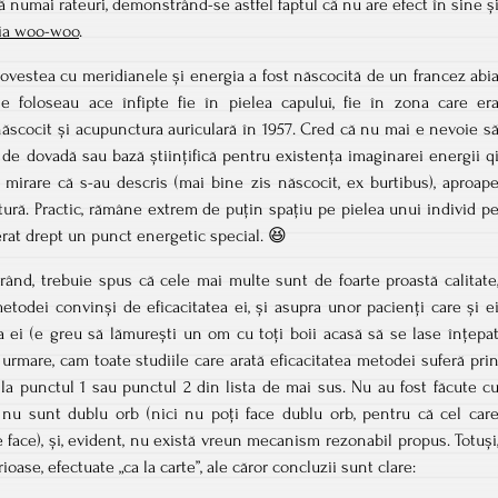
 numai rateuri, demonstrând-se astfel faptul că nu are efect în sine ș
ria woo-woo
.
povestea cu meridianele și energia a fost născocită de un francez abi
 se foloseau ace înfipte fie în pielea capului, fie în zona care er
născocit și acupunctura auriculară în 1957. Cred că nu mai e nevoie s
 de dovadă sau bază științifică pentru existența imaginarei energii q
mirare că s-au descris (mai bine zis născocit, ex burtibus), aproap
ră. Practic, rămâne extrem de puțin spațiu pe pielea unui individ p
erat drept un punct energetic special. 😆
 rând, trebuie spus că cele mai multe sunt de foarte proastă calitate
metodei convinși de eficacitatea ei, și asupra unor pacienți care și e
a ei (e greu să lămurești un om cu toți boii acasă să se lase înțepa
 urmare, cam toate studiile care arată eficacitatea metodei suferă pri
 la punctul 1 sau punctul 2 din lista de mai sus. Nu au fost făcute c
, nu sunt dublu orb (nici nu poți face dublu orb, pentru că cel car
 face), și, evident, nu există vreun mecanism rezonabil propus. Totuși
ioase, efectuate „ca la carte”, ale căror concluzii sunt clare: