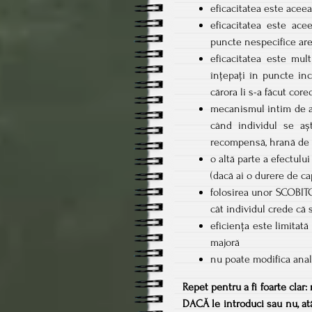
eficacitatea este aceea
eficacitatea este ace
puncte nespecifice are
eficacitatea este mul
înțepați în puncte inco
cărora li s-a făcut core
mecanismul intim de ac
când individul se aș
recompensă, hrană de
o altă parte a efectulu
(dacă ai o durere de ca
folosirea unor SCOBITO
cât individul crede că
eficiența este limitat
majoră
nu poate modifica anal
Repet pentru a fi foarte clar
DACĂ le introduci sau nu, atâ