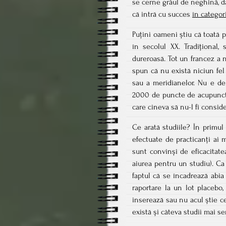
se cerne grâul de neghină, dă
că intră cu succes
în catego
Puțini oameni știu că toată 
în secolul XX. Tradițional,
dureroasă. Tot un francez a 
spun că nu există niciun fel
sau a meridianelor. Nu e de 
2000 de puncte de acupunctu
care cineva să nu-l fi consid
Ce arată studiile? În primul
efectuate de practicanți ai 
sunt convinși de eficacitate
aiurea pentru un studiu). Ca
faptul că se încadrează abia
raportare la un lot placebo
inserează sau nu acul știe ce
există și câteva studii mai ser