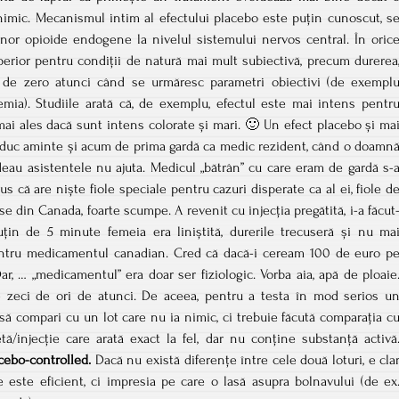
imic. Mecanismul intim al efectului placebo este puțin cunoscut, s
unor opioide endogene la nivelul sistemului nervos central. În oric
perior pentru condiții de natură mai mult subiectivă, precum durerea
e de zero atunci când se urmăresc parametri obiectivi (de exempl
emia). Studiile arată că, de exemplu, efectul este mai intens pentr
 mai ales dacă sunt intens colorate și mari. 🙂 Un efect placebo și ma
mi aduc aminte și acum de prima gardă ca medic rezident, când o doamn
ădeau asistentele nu ajuta. Medicul „bătrân” cu care eram de gardă s-
us că are niște fiole speciale pentru cazuri disperate ca al ei, fiole d
se din Canada, foarte scumpe. A revenit cu injecția pregătită, i-a făcut
in de 5 minute femeia era liniștită, durerile trecuseră și nu ma
ntru medicamentul canadian. Cred că dacă-i ceream 100 de euro p
 Dar, … „medicamentul” era doar ser fiziologic. Vorba aia, apă de ploaie
 zeci de ori de atunci. De aceea, pentru a testa în mod serios u
 să compari cu un lot care nu ia nimic, ci trebuie făcută comparația c
etă/injecție care arată exact la fel, dar nu conține substanță activă
cebo-controlled.
Dacă nu există diferențe între cele două loturi, e cla
este eficient, ci impresia pe care o lasă asupra bolnavului (de ex