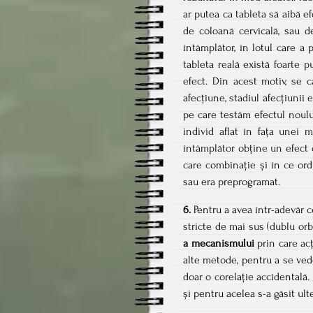
ar putea ca tableta să aibă e
de coloană cervicală, sau d
întâmplător, în lotul care a 
tableta reală există foarte 
efect. Din acest motiv, se 
afecțiune, stadiul afecțiunii 
pe care testăm efectul noul
individ aflat în fața unei 
întâmplător obține un efect
care combinație și în ce ord
sau era preprogramat.
6.
Pentru a avea într-adevăr c
stricte de mai sus (dublu orb
a mecanismului
prin care ac
alte metode, pentru a se vede
doar o corelație accidentală.
și pentru acelea s-a găsit u