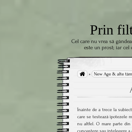
Prin fil
Cel care nu vrea să gândea
este un prost; iar cel

»
New Age & alte tâm
Înainte de a trece la subiect
care se testează ipotezele m
nu altfel. O mare parte din 
cunoaștere sau înțelegere a 