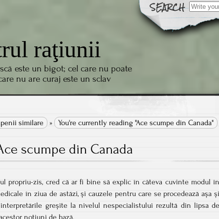
Search
for:
trul raţiunii
scă este un bigot; cel care nu poate
 care nu are curaj este un sclav
penii similare
»
You're currently reading "Ace scumpe din Canada"
Ace scumpe din Canada
ul propriu-zis, cred că ar fi bine să explic în câteva cuvinte modul î
edicale în ziua de astăzi, și cauzele pentru care se procedează așa ș
interpretările greșite la nivelul nespecialistului rezultă din lipsa d
acestor noțiuni de bază.