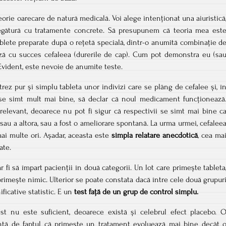
orie oarecare de natură medicală. Voi alege intenționat una aiuristică
egătură cu tratamente concrete. Să presupunem că teoria mea est
ablete preparate după o rețetă specială, dintr-o anumită combinație d
ează cu succes cefaleea (durerile de cap). Cum pot demonstra eu (sa
? Evident, este nevoie de anumite teste.
rez pur și simplu tableta unor indivizi care se plâng de cefalee și, î
 se simt mult mai bine, să declar că noul medicament funcționează
irelevant, deoarece nu pot fi sigur că respectivii se simt mai bine c
sau a altora, sau a fost o ameliorare spontană. La urma urmei, cefalee
mai multe ori. Așadar, aceasta este
simpla relatare anecdotică
, cea ma
ate.
 fi să împart pacienții în două categorii. Un lot care primește tableta
primește nimic. Ulterior se poate constata dacă între cele două grupur
ficative statistic. E un
test față de un grup de control simplu.
st nu este suficient, deoarece există și celebrul efect placebo. 
ntă de faptul că primește un tratament evoluează mai bine decât 