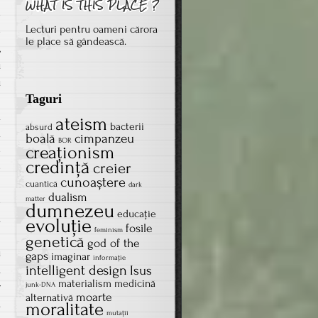
e
Lecturi pentru oameni cărora
e
le place să gândească.
,
u
u
Taguri
i
ă
ateism
bacterii
absurd
a
boală
cimpanzeu
BOR
creaţionism
e
credinţă
creier
-
cunoaștere
i
cuantică
dark
dualism
matter
e
dumnezeu
educație
.
evoluţie
fosile
feminism
n
genetică
god of the
u
gaps
imaginar
informație
intelligent design
Isus
.
materialism
medicină
r
junk-DNA
moarte
alternativă
.
moralitate
mutații