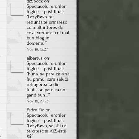
dr.Spock
on
Spectacolul erorilor
n
logice – post final
:
“
LazyPawn nu
renunta.te urmaresc
t
cu mult interes de
ceva vreme.ai cel mai
i
bun blog in
domeniu.
”
i
Nov 19, 15:27
o
albertus
on
Spectacolul erorilor
logice – post final
:
s
“
buna. se pare ca o sa
fiu primul care saluta
retragerea ta din
e
lupta. se pare ca un
gand bun…
”
ă
Nov 18, 23:23
Padre Pio
on
Spectacolul erorilor
logice – post final
:
“
LazyPawn, sa stii ca
ă
te citesc si AZS-istii
,
😆
”