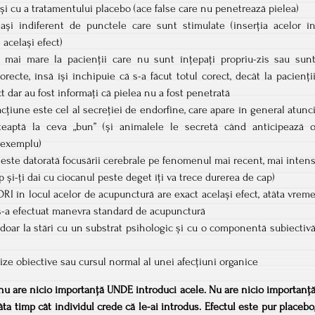
și cu a tratamentului placebo (ace false care nu penetrează pielea)
eași indiferent de punctele care sunt stimulate (inserția acelor î
 același efect)
t mai mare la pacienții care nu sunt înțepați propriu-zis sau sun
recte, însă își închipuie că s-a făcut totul corect, decât la pacienți
ct dar au fost informați că pielea nu a fost penetrată
țiune este cel al secreției de endorfine, care apare în general atunc
teaptă la ceva „bun” (și animalele le secretă când anticipează 
 exemplu)
i este datorată focusării cerebrale pe fenomenul mai recent, mai inten
p și-ți dai cu ciocanul peste deget îți va trece durerea de cap)
RI în locul acelor de acupunctură are exact același efect, atâta vrem
 s-a efectuat manevra standard de acupunctură
ă doar la stări cu un substrat psihologic și cu o componentă subiectiv
ize obiective sau cursul normal al unei afecțiuni organice
: nu are nicio importanță UNDE introduci acele. Nu are nicio importanț
ta timp cât individul crede că le-ai introdus. Efectul este pur placebo