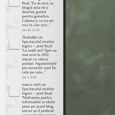
final
: “
Eu as zice ca
m
blogul asta mi-a
a
deschis gustul
a
pentru genetica.
Culmea e ca nu am
u
nici in clin nici…
”
r
Jan 20, 23:29
,
Thekiddo
on
Spectacolul erorilor
logice – post final
:
“
La multi ani! Sper sa
e
mai revii in 2012
t
macar cu cateva
i
postari. Argumentele
pro-revenire sunt fix
n
cele pe care…
”
i
Jan 1, 11:08
e
marco vinti
on
Spectacolul erorilor
logice – post final
:
,
“
Multumim pentru
informatiile si ideile
e
puse pe acest blog,
e
sincer as fi preferat