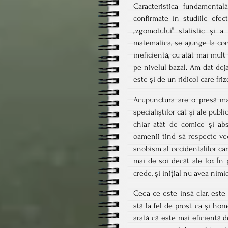
Caracteristica fundamental
confirmate în studiile efec
„zgomotului” statistic și 
matematica, se ajunge la con
ineficientă, cu atât mai mult
pe nivelul bazal. Am dat de
este și de un ridicol care fri
Acupunctura are o presă mai
specialiștilor cât și ale publi
chiar atât de comice și ab
oamenii tind să respecte vec
snobism al occidentalilor car
mai de soi decât ale lor. În
crede, și inițial nu avea nim
Ceea ce este însă clar, este 
stă la fel de prost ca și hom
arată că este mai eficientă d