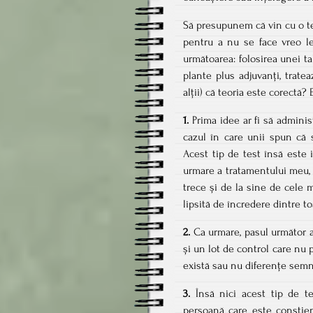
Să presupunem că vin cu o te
pentru a nu se face vreo l
următoarea: folosirea unei t
plante plus adjuvanți, trat
alții) că teoria este corectă
1.
Prima idee ar fi să administ
cazul în care unii spun că
Acest tip de test însă este 
urmare a tratamentului meu, 
trece și de la sine de cele 
lipsită de încredere dintre to
2.
Ca urmare, pasul următor ar
și un lot de control care nu 
există sau nu diferențe semni
3.
Însă nici acest tip de te
persoană care este conștie