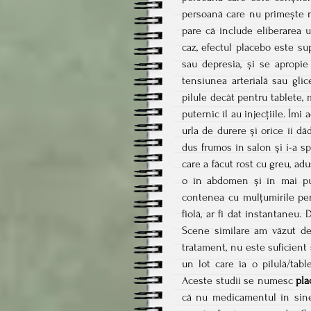
persoană care nu primește n
pare că include eliberarea 
caz, efectul placebo este su
sau depresia, și se apropi
tensiunea arterială sau glic
pilule decât pentru tablete,
puternic îl au injecțiile. Î
urla de durere și orice îi d
dus frumos în salon și i-a sp
care a făcut rost cu greu, adu
o în abdomen și în mai puț
contenea cu mulțumirile pe
fiolă, ar fi dat instantaneu.
Scene similare am văzut de
tratament, nu este suficient
un lot care ia o pilulă/tabl
Aceste studii se numesc
pla
că nu medicamentul în sine 