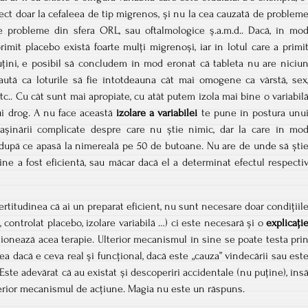
fect doar la cefaleea de tip migrenos, și nu la cea cauzată de problem
e probleme din sfera ORL, sau oftalmologice ș.a.m.d.. Dacă, în mo
primit placebo există foarte mulți migrenoși, iar în lotul care a primi
puțini, e posibil să concludem în mod eronat că tableta nu are niciu
caută ca loturile să fie întotdeauna cât mai omogene ca vârstă, sex
etc.. Cu cât sunt mai apropiate, cu atât putem izola mai bine o variabil
ui drog. A nu face această
izolare a variabilei
te pune în postura unu
mașinării complicate despre care nu știe nimic, dar la care în mo
 după ce apasă la nimereală pe 50 de butoane. Nu are de unde să ști
ine a fost eficientă, sau măcar dacă el a determinat efectul respecti
ertitudinea că ai un preparat eficient, nu sunt necesare doar condițiil
, controlat placebo, izolare variabilă …) ci este necesară și o
explicați
ționează acea terapie. Ulterior mecanismul în sine se poate testa pri
a dacă e ceva real și funcțional, dacă este „cauza” vindecării sau est
 Este adevărat că au existat și descoperiri accidentale (nu puține), îns
lterior mecanismul de acțiune. Magia nu este un răspuns.