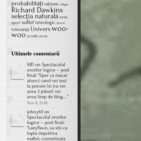
probabilităţi
rațiune
religie
Richard Dawkins
u
selecţia naturală
sexe
i
suflet
teleologic
sport
teorie
woo-
Univers
ă
toleranţă
woo
școală
ă
știință
e
e
Ultimele comentarii
e
MD
on
Spectacolul
e
erorilor logice – post
r
final
: “
Sper ca macar
atunci cand vei iesi
d
la pensie (si nu vei
e
avea 3 joburi) vei
avea timp de blog.…
”
u
Nov 8, 23:18
u
johnytif
on
e
Spectacolul erorilor
logice – post final
:
“
LazyPawn, sa stii ca
a
lupta impotriva
mafiei, cosmetizata
-