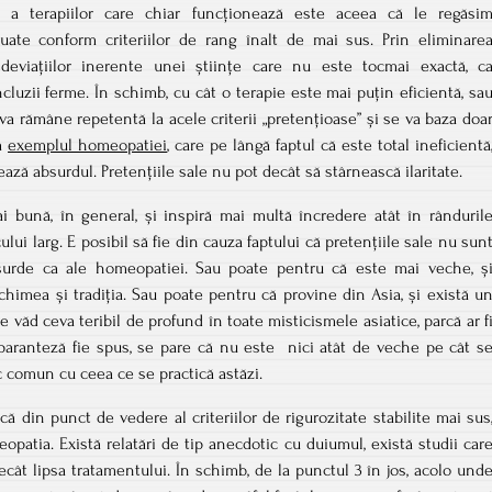
ă a terapiilor care chiar funcționează este aceea că le regăsi
tuate conform criteriilor de rang înalt de mai sus. Prin eliminare
a deviațiilor inerente unei științe care nu este tocmai exactă, c
cluzii ferme. În schimb, cu cât o terapie este mai puțin eficientă, sa
 va rămâne repetentă la acele criterii „pretențioase” și se va baza doa
ja
exemplul homeopatiei
, care pe lângă faptul că este total ineficientă
zează absurdul. Pretențiile sale nu pot decât să stârnească ilaritate.
 bună, în general, și inspiră mai multă încredere atât în rânduril
cului larg. E posibil să fie din cauza faptului că pretențiile sale nu sun
surde ca ale homeopatiei. Sau poate pentru că este mai veche, ș
himea și tradiția. Sau poate pentru că provine din Asia, și există u
e văd ceva teribil de profund în toate misticismele asiatice, parcă ar f
 paranteză fie spus, se pare că nu este nici atât de veche pe cât s
ic comun cu ceea ce se practică astăzi.
că din punct de vedere al criteriilor de rigurozitate stabilite mai sus
eopatia. Există relatări de tip anecdotic cu duiumul, există studii car
ecât lipsa tratamentului. În schimb, de la punctul 3 în jos, acolo und