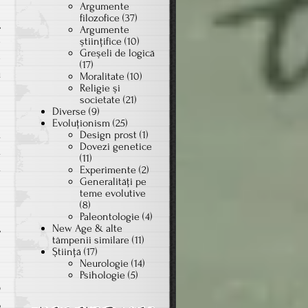
Argumente
filozofice
(37)
,
Argumente
e
ştiinţifice
(10)
Greşeli de logică
e
(17)
u
Moralitate
(10)
Religie şi
societate
(21)
Diverse
(9)
n
Evoluţionism
(25)
.
Design prost
(1)
Dovezi genetice
a
(11)
a
Experimente
(2)
Generalităţi pe
i
teme evolutive
(8)
Paleontologie
(4)
,
New Age & alte
tâmpenii similare
(11)
i
Ştiinţă
(17)
Neurologie
(14)
Psihologie
(5)
O
o