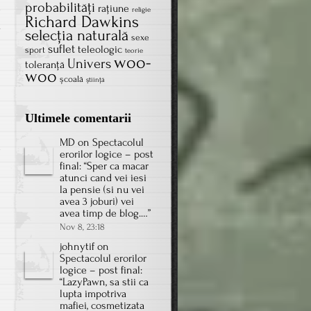
probabilităţi
rațiune
e
religie
Richard Dawkins
a
selecţia naturală
sexe
suflet
teleologic
sport
teorie
woo-
Univers
toleranţă
woo
școală
știință
Ultimele comentarii
MD
on
Spectacolul
e
erorilor logice – post
i
final
: “
Sper ca macar
atunci cand vei iesi
la pensie (si nu vei
avea 3 joburi) vei
avea timp de blog.…
”
Nov 8, 23:18
johnytif
on
Spectacolul erorilor
logice – post final
:
“
LazyPawn, sa stii ca
lupta impotriva
mafiei, cosmetizata