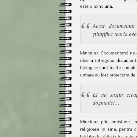
este o minciună.
Acest documentar
științifice teoria ev
Minciună. Documentarul nu of
idee a întregului documenta
biologice sunt foarte complex
urmare au fost proiectate de 
Ei nu susţin creaţ
dogmatici…
Minciună prin omisiune. În
religioase în sine, pentru c
trădate de afiliația lor reli