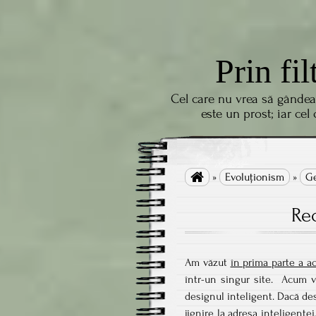
Prin fil
Cel care nu vrea să gândea
este un prost; iar cel

»
Evoluţionism
»
Ge
Rec
Am văzut
în prima parte a ac
într-un singur site. Acum v
designul inteligent. Dacă de
jignire la adresa inteligențe