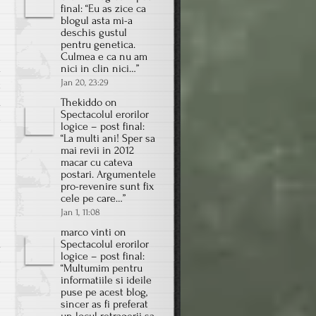
final
: “
Eu as zice ca
blogul asta mi-a
deschis gustul
pentru genetica.
Culmea e ca nu am
nici in clin nici…
”
m
Jan 20, 23:29
t
Thekiddo
on
a
Spectacolul erorilor
e
logice – post final
:
“
La multi ani! Sper sa
mai revii in 2012
macar cu cateva
postari. Argumentele
pro-revenire sunt fix
cele pe care…
”
Jan 1, 11:08
marco vinti
on
a
Spectacolul erorilor
logice – post final
:
e
“
Multumim pentru
informatiile si ideile
puse pe acest blog,
sincer as fi preferat