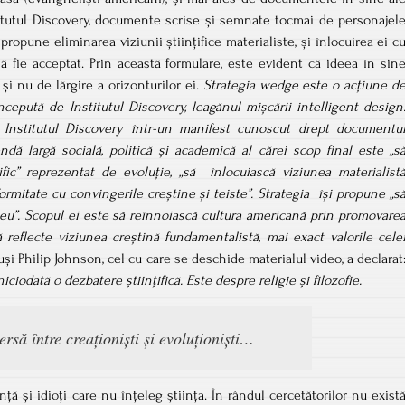
titutul Discovery, documente scrise și semnate tocmai de personajel
propune eliminarea viziunii științifice materialiste, și înlocuirea ei c
ă fie acceptat. Prin această formulare, este evident că ideea în sin
 și nu de lărgire a orizonturilor ei.
Strategia wedge este o acțiune d
oncepută de Institutul Discovery, leagănul mișcării intelligent design
 Institutul Discovery într-un manifest cunoscut drept documentu
ă largă socială, politică și academică al cărei scop final este „s
ific” reprezentat de evoluție, „să înlocuiască viziunea materialist
ormitate cu convingerile creștine și teiste”. Strategia își propune „s
eu”. Scopul ei este să reînnoiască cultura americană prin promovare
ă reflecte viziunea creștină fundamentalistă, mai exact valorile cele
uși Philip Johnson, cel cu care se deschide materialul video, a declarat
iciodată o dezbatere științifică. Este despre religie și filozofie.
ersă între creaționiști și evoluționiști…
ință și idioți care nu înțeleg știința. În rândul cercetătorilor nu exist