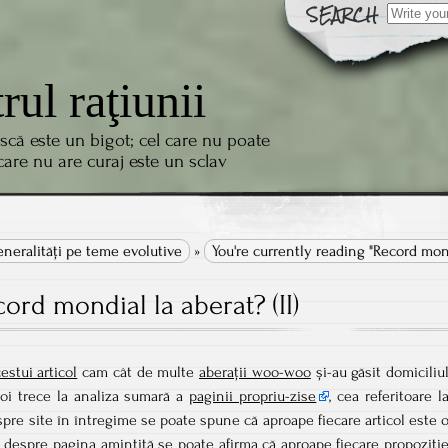
Search
for:
trul raţiunii
scă este un bigot; cel care nu poate
 care nu are curaj este un sclav
neralităţi pe teme evolutive
»
You're currently reading "Record mondi
ord mondial la aberat? (II)
estui articol
cam cât de multe
aberații woo-woo
și-au găsit domiciliu
oi trece la analiza sumară a
paginii propriu-zise
, cea referitoare l
spre site în întregime se poate spune că aproape fiecare articol este 
i, despre pagina amintită se poate afirma că aproape fiecare propoziți