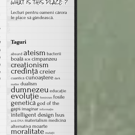
e
Lecturi pentru oameni cărora
u
le place să gândească.
e
e
.
Taguri
l
ă
ateism
bacterii
absurd
ă
boală
cimpanzeu
BOR
creaţionism
ă
credinţă
creier
a
cunoaștere
cuantică
i
dark
dualism
matter
:
dumnezeu
educație
evoluţie
fosile
feminism
genetică
god of the
gaps
imaginar
informație
intelligent design
Isus
materialism
medicină
junk-DNA
moarte
alternativă
moralitate
ă
mutații