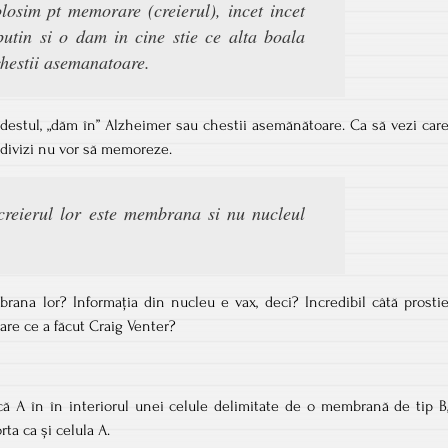
losim pt memorare (creierul), incet incet
tin si o dam in cine stie ce alta boala
hestii asemanatoare.
stul, „dăm în” Alzheimer sau chestii asemănătoare. Ca să vezi car
ndivizi nu vor să memoreze.
 creierul lor este membrana si nu nucleul
rana lor? Informația din nucleu e vax, deci? Incredibil câtă prosti
are ce a făcut Craig Venter?
că A în în interiorul unei celule delimitate de o membrană de tip B
rta ca și celula A.