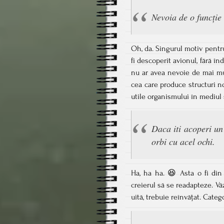
Nevoia de o funcție
Oh, da. Singurul motiv pentr
fi descoperit avionul, fără în
nu ar avea nevoie de mai m
cea care produce structuri n
utile organismului în mediul 
Daca iti acoperi un 
orbi cu acel ochi.
Ha, ha ha. 😆 Asta o fi din
creierul să se readapteze. Văz
uită, trebuie reînvățat. Categ