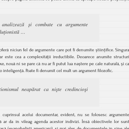
 analizează și combate cu argumente
oluționistă …
eră niciun fel de argumente care pot fi denumite științifice. Singur
r este cea a complexității ireductibile. Deoarece anumite structur
e, nouă ni se pare că nu ar fi putut lua naștere pe cale naturală, și c
o inteligență. Poate fi denumit cel mult un argument filozofic.
ionismul neapărat ca nişte credincioşi
 cuprinsul acelui documentar, evident, nu se folosesc argument
ă ar da în vileag agenda acestor indivizi. Însă obiectivele lor sun
gioasă (evangheliști americani), și mai ales de documentele în sine al