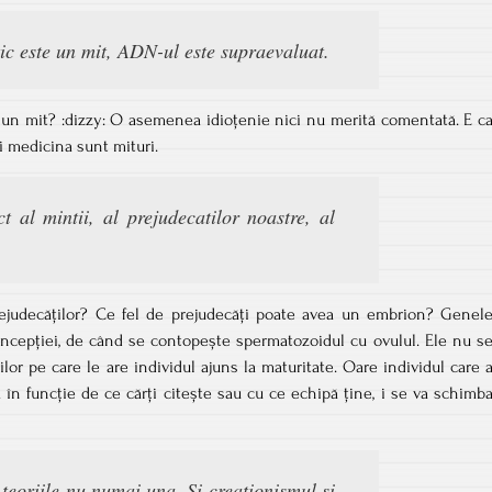
c este un mit, ADN-ul este supraevaluat.
un mit? :dizzy: O asemenea idioțenie nici nu merită comentată. E c
i medicina sunt mituri.
t al mintii, al prejudecatilor noastre, al
rejudecăților? Ce fel de prejudecăți poate avea un embrion? Genel
cepției, de când se contopește spermatozoidul cu ovulul. Ele nu s
lor pe care le are individul ajuns la maturitate. Oare individul care 
ă în funcție de ce cărți citește sau cu ce echipă ține, i se va schimb
 teoriile nu numai una. Si creationismul si