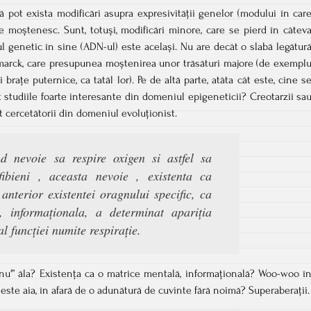
pot exista modificări asupra expresivității genelor (modului în car
 moștenesc. Sunt, totuși, modificări minore, care se pierd în câtev
ul genetic în sine (ADN-ul) este același. Nu are decât o slabă legătur
Lamarck, care presupunea moștenirea unor trăsături majore (de exempl
i brațe puternice, ca tatăl lor). Pe de altă parte, atâta cât este, cine s
 studiile foarte interesante din domeniul epigeneticii? Creotarzii sa
ot cercetătorii din domeniul evoluționist.
d nevoie sa respire oxigen si astfel sa
ibieni , aceasta nevoie , existenta ca
anterior existentei oragnului specific, ca
 informaționala, a determinat apariția
l funcției numite respirație.
u'” ăla? Existența ca o matrice mentală, informațională? Woo-woo î
este aia, în afară de o adunătură de cuvinte fără noimă? Superaberații.