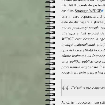
mișcării ID, centrate pe ins
din film.
Strategia WEDGE
una în care supranaturalul s
este de distrugere a științei,
natură politică și socială c
Strategia a fost expusă de
WEDGE, care descrie o agend
învingă materialismul științ
opresivă cu o știință în conf
afirme realitatea lui Dumnez
unor politici publice care s
protestant-evangheliste.
Îns
Aceasta nu este și nu a fost n
Există o vie controv
Adică, în traducere: între ști