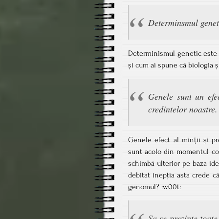
Determinsmul geneti
Determinismul genetic este 
și cum ai spune că biologia ș
Genele sunt un efec
credintelor noastre.
Genele efect al minții și p
sunt acolo din momentul con
schimbă ulterior pe baza idei
debitat inepția asta crede c
genomul? :w00t:
Sa se prezinte toate