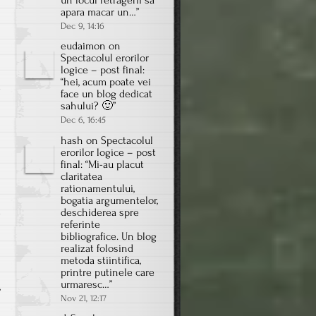
un locul retragerii sa
apara macar un…
”
Dec 9, 14:16
eudaimon
on
Spectacolul erorilor
logice – post final
:
“
hei, acum poate vei
e
face un blog dedicat
sahului? 🙂
”
Dec 6, 16:45
hash
on
Spectacolul
erorilor logice – post
final
: “
Mi-au placut
claritatea
rationamentului,
bogatia argumentelor,
deschiderea spre
e
referinte
bibliografice. Un blog
realizat folosind
metoda stiintifica,
printre putinele care
urmaresc…
”
,
Nov 21, 12:17