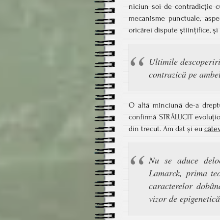
niciun soi de contradicție cu
mecanisme punctuale, aspect
oricărei dispute științifice, 
Ultimile descoperiri
contrazică pe ambel
O altă minciună de-a dreptu
confirmă STRĂLUCIT evoluțion
din trecut. Am dat și eu
câte
Nu se aduce deloc 
Lamarck, prima teor
caracterelor dobân
vizor de epigenetică