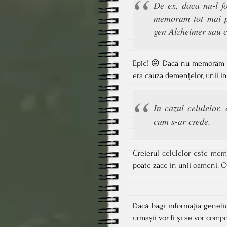
De ex, daca nu-l fo
memoram tot mai pu
gen Alzheimer sau c
Epic! 😛 Dacă nu memorăm de
era cauza demențelor, unii i
In cazul celulelor,
cum s-ar crede.
Creierul celulelor este memb
poate zace în unii oameni. O
Dacă bagi informația geneti
urmașii vor fi și se vor compo