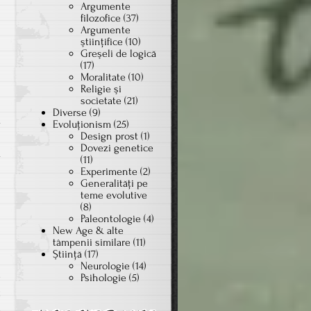
Argumente
filozofice
(37)
Argumente
ştiinţifice
(10)
Greşeli de logică
(17)
Moralitate
(10)
Religie şi
societate
(21)
Diverse
(9)
a
Evoluţionism
(25)
Design prost
(1)
i
Dovezi genetice
a
(11)
Experimente
(2)
Generalităţi pe
teme evolutive
(8)
Paleontologie
(4)
New Age & alte
tâmpenii similare
(11)
Ştiinţă
(17)
Neurologie
(14)
e
Psihologie
(5)
t
e