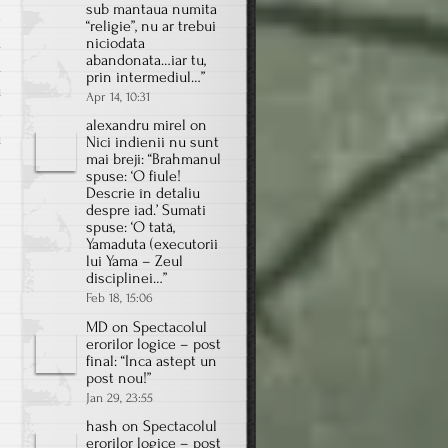
sub mantaua numita
e
“religie”, nu ar trebui
a
niciodata
abandonata…iar tu,
ă
prin intermediul…
”
u
Apr 14, 10:31
e
alexandru mirel
on
u
Nici indienii nu sunt
mai breji
: “
Brahmanul
spuse: ‘O fiule!
Descrie în detaliu
despre iad.’ Sumati
spuse: ‘O tată,
Yamaduta (executorii
lui Yama – Zeul
disciplinei…
”
Feb 18, 15:06
MD
on
Spectacolul
erorilor logice – post
final
: “
Inca astept un
post nou!
”
n
Jan 29, 23:55
hash
on
Spectacolul
erorilor logice – post