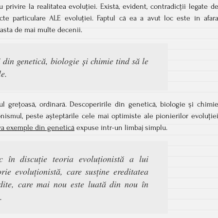
 privire la realitatea evoluției. Există, evident, contradicții legate d
e particulare ALE evoluției. Faptul că ea a avut loc este în afar
și asta de mai multe decenii.
 din genetică, biologie și chimie tind să le
e.
l grețoasă, ordinară. Descoperirile din genetică, biologie și chimi
ismul, peste așteptările cele mai optimiste ale pionierilor evoluție
va exemple din genetică
expuse într-un limbaj simplu.
în discuție teoria evoluționistă a lui
ie evoluționistă, care susține ereditatea
dite, care mai nou este luată din nou în
.