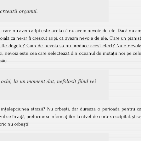
 creează organul.
u care nu avem aripi este acela că nu avem nevoie de ele. Dacă nu a
doială că ne-ar fi crescut aripi, că aveam nevoie de ele. Oare un pianis
ulte degete? Cum de nevoia sa nu produce acest efect? Nu e nevoi
oi, nevoia este cea care selectează din oceanul de mutații noi pe cel
său.
ochi, la un moment dat, nefolosit fiind vei
 înțelepciunea străzii? Nu orbești, dar durează o perioadă pentru c
ul se învață, prelucrarea informațiilor la nivel de cortex occipital, și s
oric nu orbești!