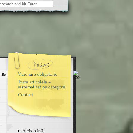
Vizionare obligatorie
al la aberat? (II)"
Toate articolele –
sistematizat pe categorii
Contact
l
a
o
Ateism
(60)
e