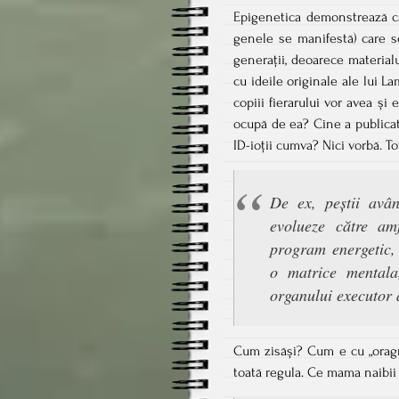
Epigenetica demonstrează că 
genele se manifestă) care se
generații, deoarece material
cu ideile originale ale lui 
copiii fierarului vor avea și e
ocupă de ea? Cine a publicat
ID-ioții cumva? Nici vorbă. T
De ex, peștii avân
evolueze către amf
program energetic, 
o matrice mentala,
organului executor a
Cum zisăși? Cum e cu „oragn
toată regula. Ce mama naibii 