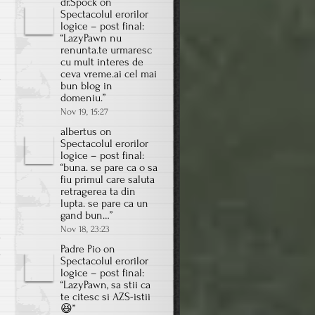
dr.Spock
on
Spectacolul erorilor
logice – post final
:
“
LazyPawn nu
renunta.te urmaresc
cu mult interes de
ceva vreme.ai cel mai
a
bun blog in
domeniu.
”
Nov 19, 15:27
albertus
on
Spectacolul erorilor
logice – post final
:
“
buna. se pare ca o sa
fiu primul care saluta
retragerea ta din
e
lupta. se pare ca un
gand bun…
”
e
Nov 18, 23:23
a
Padre Pio
on
a
Spectacolul erorilor
logice – post final
:
“
LazyPawn, sa stii ca
te citesc si AZS-istii
😆
”