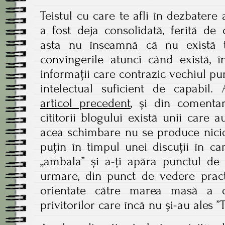
Teistul cu care te afli în dezbatere
a fost deja consolidată, ferită de
asta nu înseamnă că nu există t
convingerile atunci când există, î
informații care contrazic vechiul pu
intelectual suficient de capabi
articol precedent
, și din comentar
cititorii blogului există unii care 
acea schimbare nu se produce nicio
puțin în timpul unei discuții în ca
„ambala” și a-ți apăra punctul de
urmare, din punct de vedere practi
orientate către marea masă a 
privitorilor care încă nu și-au ales ”T