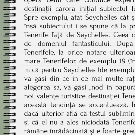
destinații cărora inițial subiectul
Spre exemplu, atât Seychelles cât ș
însă subiectului i se spune că la p
Tenerife față de Seychelles. Ceea c
de domeniul fantasticului. Dup
Tenerifele, la orice notare ulteri
mare Tenerifelor, de exemplu 19 (în
mică pentru Seychelles (de exemplu 
va găsi din ce în ce mai multe rați
alegerea sa, va găsi „nod în papură
noi valențe turistice destinației Ten
această tendință se accentuează. Î
dacă ulterior află că testul sublimin
și că el nu a ales niciodată Tenerif
rămâne înrădăcinată și e foarte greu