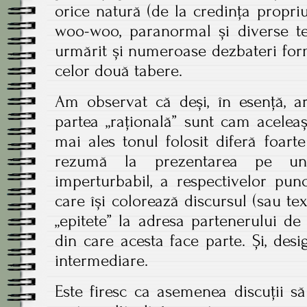
orice natură (de la credința propriu
woo-woo, paranormal și diverse teo
urmărit și numeroase dezbateri form
celor două tabere.
Am observat că deși, în esență, a
partea „rațională” sunt cam acelea
mai ales tonul folosit diferă foart
rezumă la prezentarea pe un 
imperturbabil, a respectivelor punc
care își colorează discursul (sau te
„epitete” la adresa partenerului de
din care acesta face parte. Și, desig
intermediare.
Este firesc ca asemenea discuții să