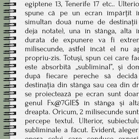
egiptene 13, Tenerife 17 etc.. Ulteri
spune că pe un ecran împărțit î
simultan două nume de destinații t
deja notate), una în stânga, alta 
durata de expunere va fi extre
milisecunde, astfel încât el nu 
propriu-zis. Totuși, spun cei care f
este absorbită „subliminal”, și do
după fiecare pereche să decidă
destinația din stânga sau cea din dre
se proiectează pe ecran sunt doar 
genul Fx@7GIE$ în stânga și alt
dreapta. Oricum, 2 milisecunde sunt 
percepe textul. Ulterior, subiectu
subliminale a făcut. Evident, alegeri
opera celui care conduce experi