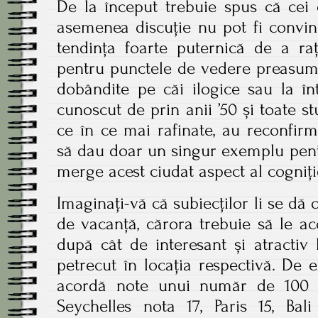
De la început trebuie spus că cei 
asemenea discuție nu pot fi convinș
tendința foarte puternică de a rați
pentru punctele de vedere preasuma
dobândite pe căi ilogice sau la î
cunoscut de prin anii ’50 și toate st
ce în ce mai rafinate, au reconfirm
să dau doar un singur exemplu pent
merge acest ciudat aspect al cogniț
Imaginați-vă că subiecților li se dă o
de vacanță, cărora trebuie să le ac
după cât de interesant și atractiv
petrecut în locația respectivă. De
acordă note unui număr de 100 d
Seychelles nota 17, Paris 15, Bali