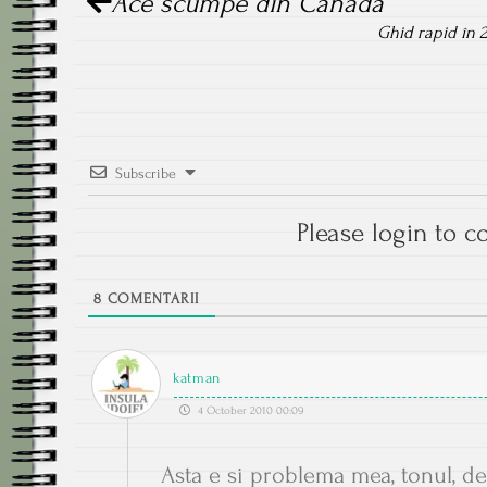
Ace scumpe din Canada
navigation
Ghid rapid în 
Subscribe
Please login to 
8
COMENTARII
katman
4 October 2010 00:09
Asta e si problema mea, tonul, de 