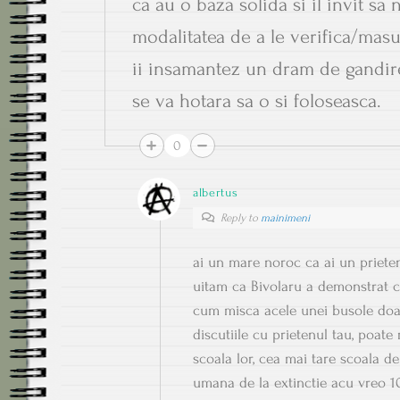
ca au o baza solida si il invit sa
modalitatea de a le verifica/masur
ii insamantez un dram de gandire 
se va hotara sa o si foloseasca.
0
albertus
Reply to
mainimeni
ai un mare noroc ca ai un priete
uitam ca Bivolaru a demonstrat c
cum misca acele unei busole doar
discutiile cu prietenul tau, poate 
scoala lor, cea mai tare scoala d
umana de la extinctie acu vreo 10