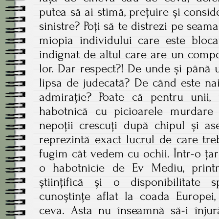
putea să ai stimă, prețuire și consid
sinistre? Poți să te distrezi pe seama
miopia individului care este blocat
indignat de altul care are un comp
lor. Dar respect?! De unde și până 
lipsa de judecată? De când este na
admirație? Poate că pentru unii, 
habotnică cu picioarele murdare 
nepoții crescuți după chipul și a
reprezintă exact lucrul de care tr
fugim cât vedem cu ochii. Într-o țară
o habotnicie de Ev Mediu, print
științifică și o disponibilitat
cunoștințe aflat la coada Europe
ceva. Asta nu înseamnă să-i înju