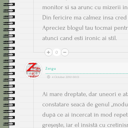
monitor si sa arunc cu mizerii i
Din fericire ma calmez insa cred 
Apreciez blogul tau tocmai pentr
atunci cand esti ironic ai stil.
0
Zergu
4 October 2010 00:13
Ai mare dreptate, dar uneori e atâ
constatare seacă de genul „modul
după ce ai încercat în mod repeta
greșește, iar el insistă cu cretin