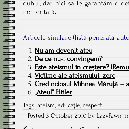
duhul, dar nici să le garantăm o def
nemeritată.
Articole similare (listă generată aut
Nu am devenit ateu
De ce nu-i convingem?
Este ateismul în creştere? (Remu
Victime ale ateismului: zero
Credinciosul Mihnea Măruţă – a
„Ateul” Hitler
Tags:
ateism
,
educație
,
respect
Posted 3 October 2010 by LazyPawn in
Post