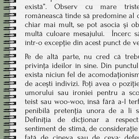
există”. Observ cu mare tris
românească tinde să predomine al d
chiar mai mult, se pot asocia și o
multă culoare mesajului. Încerc s
într-o excepție din acest punct de v
Pe de altă parte, nu cred că treb
privința ideilor în sine. Din punc
exista niciun fel de acomodaționism
de acești indivizi. Poți avea o poziți
umorului sau ironiei pentru a sco
teist sau woo-woo, însă fără a-l terf
penibilă pretenția unora de a li s
Definiția de dicționar a respect
sentiment de stimă, de considerație
față de cineva sau de ceva; defer