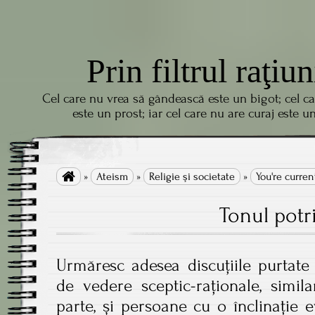
Prin filtrul raţiun
Cel care nu vrea să gândească este un bigot; cel c
este un prost; iar cel care nu are curaj este u

»
Ateism
»
Religie şi societate
»
You're curren
Tonul potri
Urmăresc adesea discuțiile purtate
de vedere sceptic-raționale, simi
parte, și persoane cu o înclinație 