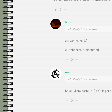
0
N-ter
Reply to
LazyPawn
eu vad ca ai. 😛
cu rabdarea e discutabil.
0
mork
Reply to
LazyPawn
Ba ai. Vrem carte :p 😥 Culegere
0