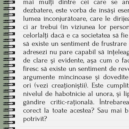
mai mulți dintre cei care se an
dezbatere, este vorba de însăși es
lumea înconjurătoare, care le dirij
ci ar trebui (în viziunea lor perso
celorlalți dacă e ca societatea să fi
să existe un sentiment de frustrare 
adresezi nu pare capabil să înțele
de clare și evidente, așa cum o fac
firesc să existe un sentiment de revo
argumente mincinoase și dovedit
ori (vezi creaționiștii). Este cumpl
nivelul de habotnicie al unora, și l
gândire critic-rațională. Întreba
corect la toate acestea? Sau mai b
potrivit?