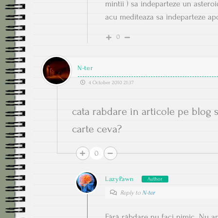
mintii ) sa indeparteze un astero
acu mediteaza sa indeparteze apoc
0
N-ter
4 October 2010 21:37
cata rabdare in articole pe blog s
carte ceva?
0
LazyPawn
Author
Reply to
N-ter
Fără răbdare nu faci nimic. Nu am