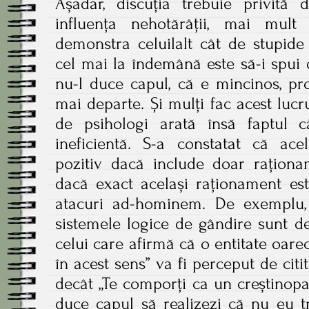
Așadar, discuția trebuie privită
influența nehotărâții, mai mu
demonstra celuilalt cât de stupide 
cel mai la îndemână este să-i spui 
nu-l duce capul, că e mincinos, pros
mai departe. Și mulți fac acest luc
de psihologi arată însă faptul 
ineficientă. S-a constatat că ace
pozitiv dacă include doar raționam
dacă exact același raționament est
atacuri ad-hominem. De exemplu, a
sistemele logice de gândire sunt d
celui care afirmă că o entitate oare
în acest sens” va fi perceput de cit
decât „Te comporți ca un creștinopat
duce capul să realizezi că nu eu 