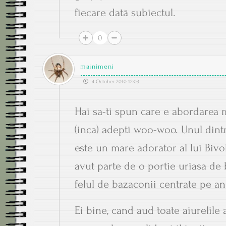
fiecare dată subiectul.
0
mainimeni
4 October 2010 12:03
Hai sa-ti spun care e abordarea m
(inca) adepti woo-woo. Unul dint
este un mare adorator al lui Bivol
avut parte de o portie uriasa de b
felul de bazaconii centrate pe an
Ei bine, cand aud toate aiurelile 