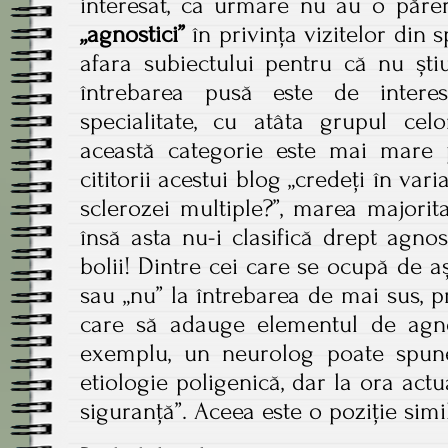
interesat, ca urmare nu au o păre
„agnostici”
în privința vizitelor din s
afara subiectului pentru că nu ști
întrebarea pusă este de intere
specialitate, cu atâta grupul cel
această categorie este mai mare p
cititorii acestui blog „credeți în var
sclerozei multiple?”, marea majori
însă asta nu-i clasifică drept agnost
bolii! Dintre cei care se ocupă de a
sau „nu” la întrebarea de mai sus, p
care să adauge elementul de agnos
exemplu, un neurolog poate spun
etiologie poligenică, dar la ora actu
siguranță”. Aceea este o poziție simi