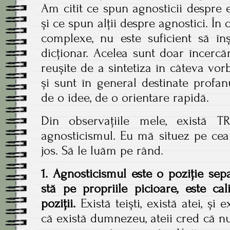
Am citit ce spun agnosticii despre ei 
și ce spun alții despre agnostici. În 
complexe, nu este suficient să înș
dicționar. Acelea sunt doar încerc
reușite de a sintetiza în câteva v
și sunt în general destinate profa
de o idee, de o orientare rapidă.
Din observațiile mele, există 
agnosticismul. Eu mă situez pe cea
jos. Să le luăm pe rând.
1. Agnosticismul este o poziție sepa
stă pe propriile picioare, este cali
poziții.
Există teiști, există atei, și e
că există dumnezeu, ateii cred că nu 