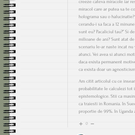
creeze cateva miracole iar re
miracol care ar putea sa te 
holograma sau o halucinatie? 
cerandu-i sa faca a 12 minune
sunt eu? Pacaliciul tau?” Si d
milioane de ani? Sunt atat de
scenariu le-ar naste incat nu
atunci. Vei avea si atunci mot
daca exista permanent motive
ca exista doar un agnosticis
Am citit articolul cu ce insea
probabilitate le calculezi tot
epistemologice. Stii ca masin
ca traiesti in Romania. In Sue
proportie de 99%. In Uganda a
0