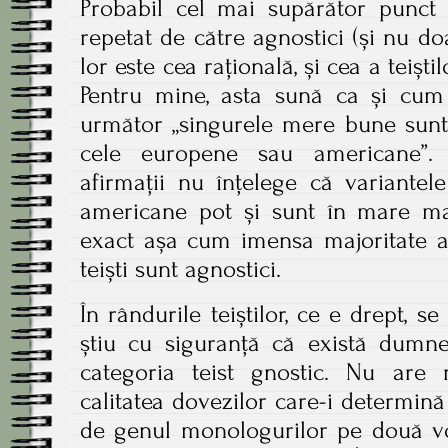
Probabil cel mai supărător punct
repetat de către agnostici (și nu doa
lor este cea rațională, și cea a teiștil
Pentru mine, asta sună ca și cu
următor „singurele mere bune sunt 
cele europene sau americane”.
afirmații nu înțelege că variante
americane pot și sunt în mare maj
exact așa cum imensa majoritate a 
teiști sunt agnostici.
În rândurile teiștilor, ce e drept, s
știu cu siguranță că există dumne
categoria teist gnostic. Nu are
calitatea dovezilor care-i determină 
de genul monologurilor pe două voci