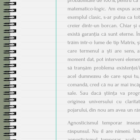
probabilitate de 100%, pentru că 
matematico-logic. Am expus ace
exemplul clasic, s-ar putea ca tot
creier dintr-un borcan. Chiar și 
există garanția că sunt eterne. Î
trăim într-o lume de tip Matrix, ș
care termenul a ști are sens, 
moment dat, pot interveni element
să tranșăm problema existenței/in
acel dumnezeu de care spui tu, 
comandă, cred că nu ar mai încăpe
sale. Sau dacă știința va prog
originea universului cu clarit
pojarului, din nou am avea un ră
Agnosticismul temporar înse
răspunsul. Nu îl are nimeni. Înt
agnosticismul temporar, acela 