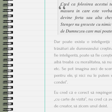
Cred ca folosirea acestui 
masura in care este vorba
devine forta sau alta ches
Stenger nu greseste cu nimic 
de Dumnezeu care mai poate f
Dar poate exista o inteligență
trăsături ale dumnezeului creștin.
fie inteligentă, poate să fie conșt
aibă treabă cu moralitatea, să nu
etc. Se pot imagina zeci de sce
pentru ele, și nici nu le putem e
condei”.
Eu cred că e corect să resping
„cu carte de vizită”, nu cred că a
de creator, să zicem unul deist.