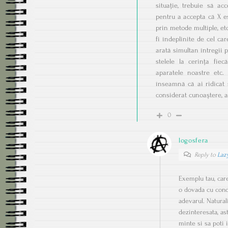
situație, trebuie să acc
pentru a accepta că X e
prin metode multiple, etc.
fi îndeplinite de cel ca
arată simultan întregii p
stelele la cerința fie
aparatele noastre etc.
înseamnă că ai ridicat 
considerat cunoaștere, ad
0
logosfera
Reply to
Laz
Exemplu tau, care
o dovada cu condi
adevarul. Natural
dezinteresata, as
minte si sa poti 