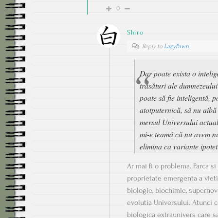
0
Shiro
Reply to
LazyPawn
Dar poate exista o intelig
trăsături ale dumnezeului 
poate să fie inteligentă, p
atotputernică, să nu aibă
mersul Universului actual 
mi-e teamă că nu avem num
elimina ca variante ipote
Ar mai fi o problema. Parca si 
proprietate emergenta a vieti
biologie, biochimie, supernov
evolutia Universului. Atunci 
biologica extraunivers care s