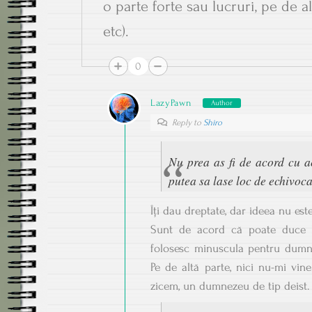
o parte forte sau lucruri, pe de a
etc).
0
LazyPawn
Author
Reply to
Shiro
Nu prea as fi de acord cu a
putea sa lase loc de echivoca
Îți dau dreptate, dar ideea nu est
Sunt de acord că poate duce la
folosesc minuscula pentru dumne
Pe de altă parte, nici nu-mi vin
zicem, un dumnezeu de tip deist.