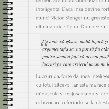
termen are importanta doar in m
inteligenta. Daca insa devine fort
atunci Victor Stenger nu greseste
elimina orice tip de Dumnezeu ca
Cu toate că găsesc multă logică și
argumentația sa, nu pot să fiu atât
pentru simplul fapt că accept posib
lucruri pe care creierul uman nu le
Lucruri da, forte da, insa intelig
cu totul altceva. Iar asta ma face
minuscula si majuscula nu-si are
echivocare referindu-se la chest