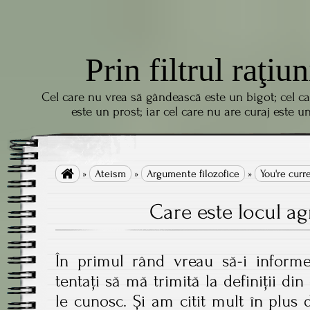
Prin filtrul raţiun
Cel care nu vrea să gândească este un bigot; cel c
este un prost; iar cel care nu are curaj este u

»
Ateism
»
Argumente filozofice
»
You're curr
Care este locul ag
În primul rând vreau să-i informe
tentați să mă trimită la definiții din
le cunosc. Și am citit mult în plus d