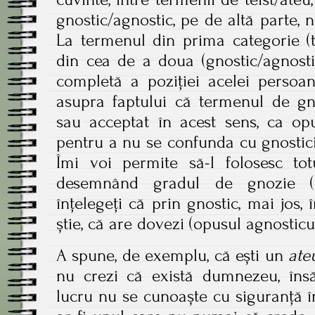
gnostic/agnostic, pe de altă parte, n
La termenul din prima categorie (t
din cea de a doua (gnostic/agnosti
completă a poziției acelei persoan
asupra faptului că termenul de gno
sau acceptat în acest sens, ca opu
pentru a nu se confunda cu gnostici
Îmi voi permite să-l folosesc totu
desemnând gradul de gnozie (
înțelegeți că prin gnostic, mai jos,
știe, că are dovezi (opusul agnosticul
A spune, de exemplu, că ești un
ate
nu crezi că există dumnezeu, însă
lucru nu se cunoaște cu siguranță 