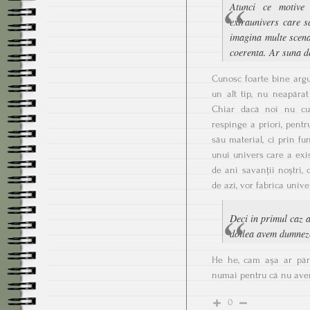
Atunci ce motive 
extraunivers care s
imagina multe scena
coerenta. Ar suna de
Cunosc foarte bine argu
un alt tip, nu neapărat
Chiar dacă noi nu c
respinge a priori, pentr
său material, ci prin fun
unui univers care a exis
de ani savanții noștri
de azi, vor fabrica univ
Deci in primul caz 
doilea avem dumneze
He he, cam așa ar păre
numai pentru că nu avem
0