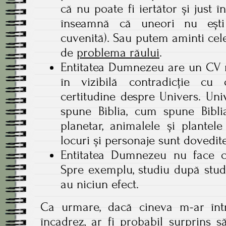
că nu poate fi iertător și just în
înseamnă că uneori nu ești
cuvenită). Sau putem aminti cele 
de
problema răului
.
Entitatea Dumnezeu are un CV m
în vizibilă contradicție c
certitudine despre Univers. Un
spune Biblia, cum spune Bibli
planetar, animalele și plantel
locuri și personaje sunt dovedite 
Entitatea Dumnezeu nu face c
Spre exemplu, studiu după stud
au niciun efect.
Ca urmare, dacă cineva m-ar înt
încadrez, ar fi probabil surprins s