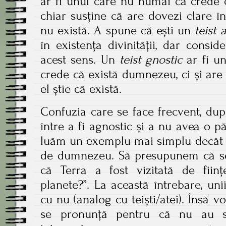
ar fi unul care nu numai că crede 
chiar susține că are dovezi clare în
nu există. A spune că ești un
teist 
în existența divinității, dar consi
acest sens. Un
teist gnostic
ar fi u
crede că există dumnezeu, ci și are 
el știe că există.
Confuzia care se face frecvent, du
între a fi agnostic și a nu avea o p
luăm un exemplu mai simplu decât c
de dumnezeu. Să presupunem că se 
că Terra a fost vizitată de ființ
planete?”. La această întrebare, uni
cu nu (analog cu teiști/atei). Însă vo
se pronunță pentru că nu au st