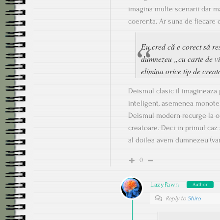
imagina multe scenarii dar ma
coerenta. Ar suna de fiecare d
Eu cred că e corect să re
dumnezeu „cu carte de viz
elimina orice tip de creat
Deismul clasic il imagineaza
inteligent, asemenea monote
Deismul modern recurge la o 
creatoare. Deci in primul caz 
al doilea avem dumnezeu (var
0
LazyPawn
Author
Reply to
Shiro