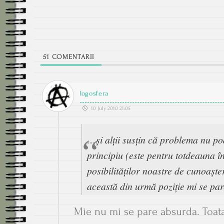
51
COMENTARII
logosfera
10 July 2010 21:05
…și alții susțin că problema nu po
principiu (este pentru totdeauna î
posibilităților noastre de cunoaște
această din urmă poziție mi se pa
Mie nu mi se pare absurda. Toat