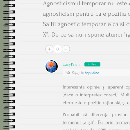
Agnosticismul temporar nu este
agnosticism pentru ca e pozitia c
Sa fii agnostic temporar e ca si
X”. De ce sa nu-i spune atunci “
0
LazyPawn
Author
Reply to
logosfera
Interesantă opinie, și aparent 
(dacă o interpretez corect). Mul
etern este o poziție rațională, și
Probabil că diferența provine 
termenul „a ști”. Eu, prin termen