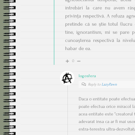
întrebări la care nu avem răs
privința respectivă. A refuza ag
pretinde că se știe totul (lucru
tine, ignorantism, mi se pare po
cunoașterea respectivă la nivelul
habar de ea.
0
logosfera
Reply to
LazyPawn
Daca o entitate poate efectu
poate efectua orice miracol l
acea entitate este “creatorul 
adevarat insa ca ar fi mai usor
extra-terestra ultra-dezvoltat