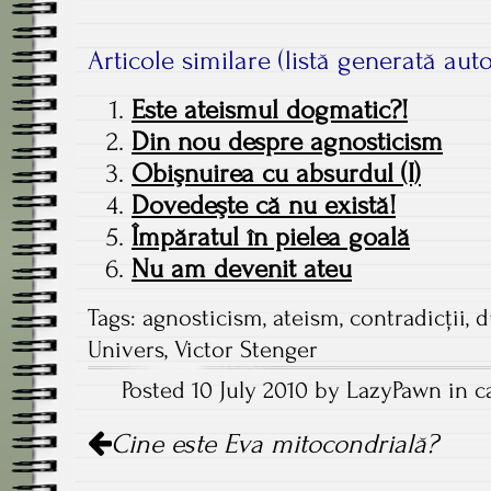
Articole similare (listă generată aut
Este ateismul dogmatic?!
Din nou despre agnosticism
Obişnuirea cu absurdul (I)
Dovedeşte că nu există!
Împăratul în pielea goală
Nu am devenit ateu
Tags:
agnosticism
,
ateism
,
contradicții
,
d
Univers
,
Victor Stenger
Posted 10 July 2010 by LazyPawn in c
Post
Cine este Eva mitocondrială?
navigation