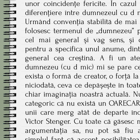
unor coincidențe fericite. În cazul 
diferențiere între dumnezeul cu d m
Urmând convenția stabilită de mai m
folosesc termenul de „dumnezeu” p
cel mai general și vag sens, și 
pentru a specifica unul anume, dint
general cea creștină. A fi un ate
dumnezeu (cu d mic) mi se pare cel
exista o formă de creator, o forță l
niciodată, ceva ce depășește în toate
chiar imaginația noastră actuală. Nu
categoric că nu există un OARECAR
unii care merg atât de departe în
Victor Stenger. Cu toate că găsesc 
argumentația sa, nu pot să fiu a
simplul fapt că accept posibilitate