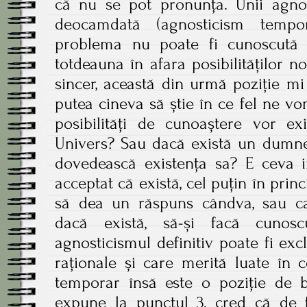
că nu se pot pronunța. Unii agnos
deocamdată (agnosticism tempor
problema nu poate fi cunoscută î
totdeauna în afara posibilităților n
sincer, această din urmă poziție m
putea cineva să știe în ce fel ne vom
posibilități de cunoaștere vor ex
Univers? Sau dacă există un dumne
dovedească existența sa? E ceva i
acceptat că există, cel puțin în princi
să dea un răspuns cândva, sau c
dacă există, să-și facă cunos
agnosticismul definitiv poate fi excl
raționale și care merită luate în 
temporar însă este o poziție de b
expune la punctul 3, cred că de 