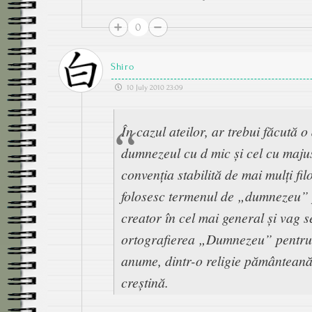
0
Shiro
10 July 2010 23:09
În cazul ateilor, ar trebui făcută o 
dumnezeul cu d mic și cel cu maj
convenția stabilită de mai mulți fil
folosesc termenul de „dumnezeu” 
creator în cel mai general și vag s
ortografierea „Dumnezeu” pentru 
anume, dintr-o religie pământeană
creștină.