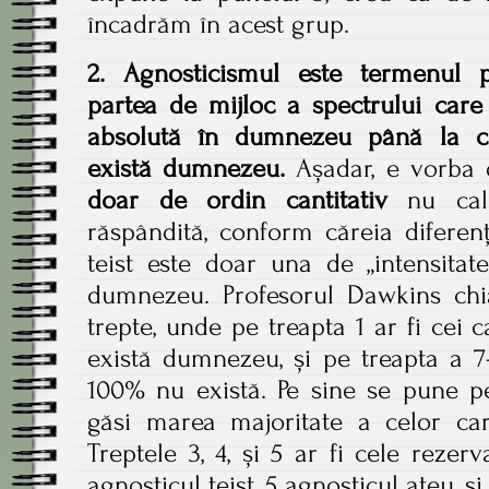
încadrăm în acest grup.
2. Agnosticismul este termenul 
partea de mijloc a spectrului care
absolută în dumnezeu până la c
există dumnezeu.
Așadar, e vorba 
doar de ordin cantitativ
nu calit
răspândită, conform căreia diferenț
teist este doar una de „intensitat
dumnezeu. Profesorul Dawkins ch
trepte, unde pe treapta 1 ar fi cei 
există dumnezeu, și pe treapta a 7-
100% nu există. Pe sine se pune pe
găsi marea majoritate a celor care
Treptele 3, 4, și 5 ar fi cele rezerv
agnosticul teist, 5 agnosticul ateu, și