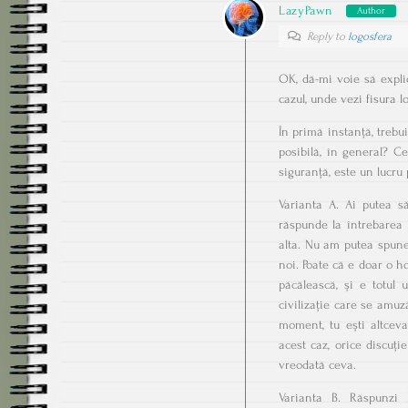
LazyPawn
Author
Reply to
logosfera
OK, dă-mi voie să expli
cazul, unde vezi fisura l
În primă instanță, trebu
posibilă, în general? C
siguranță, este un lucru 
Varianta A. Ai putea s
răspunde la întrebarea 
alta. Nu am putea spune
noi. Poate că e doar o h
păcălească, și e totul 
civilizație care se amuz
moment, tu ești altceva
acest caz, orice discuți
vreodată ceva.
Varianta B. Răspunzi 