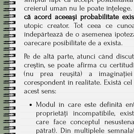
creierul uman nu le poate înțelege.
că acord aceeași probabilitate exist
utopic creator. Tot ceea ce cuno
îndepărtează de o asemenea ipoteză
oarecare posibilitate de a exista.
Pe de altă parte, atunci când dis
creștin, se poate afirma cu certitu
(nu prea reușită) a imaginației
corespondent în realitate. Există cel
acest sens:
Modul în care este definită e
proprietăți incompatibile, exi
care face conceptul nesusten
pătrat). Din multiplele semnala