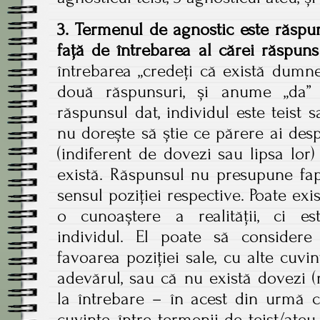
3. Termenul de agnostic este răspun
față de întrebarea al cărei răspuns 
întrebarea „credeți că există dumn
două răspunsuri, și anume „da” 
răspunsul dat, individul este teist 
nu dorește să știe ce părere ai des
(indiferent de dovezi sau lipsa lor
există. Răspunsul nu presupune fap
sensul poziției respective. Poate exi
o cunoaștere a realității, ci 
individul. El poate să consider
favoarea poziției sale, cu alte cuvi
adevărul, sau că nu există dovezi 
la întrebare – în acest din urmă c
cuvinte, între termenii de teist/ateu