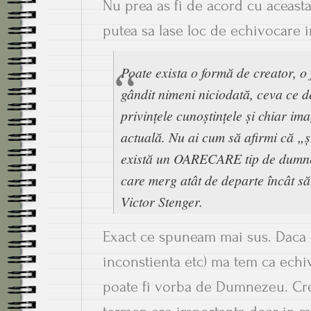
Nu prea as fi de acord cu aceast
putea sa lase loc de echivocare i
Poate exista o formă de creator, o 
gândit nimeni niciodată, ceva ce d
privințele cunoștințele și chiar im
actuală. Nu ai cum să afirmi că „ș
există un OARECARE tip de dumnez
care merg atât de departe încât să
Victor Stenger.
Exact ce spuneam mai sus. Daca e
inconstienta etc) ma tem ca ech
poate fi vorba de Dumnezeu. Cred