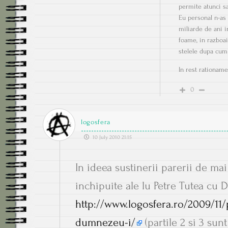
permite atunci sa 
Eu personal n-as 
miliarde de ani i
foame, in razboa
stelele dupa cum
In rest rationame
0
logosfera
10 July 2010 21:15
In ideea sustinerii parerii de ma
inchipuite ale lu Petre Tutea cu
http://www.logosfera.ro/2009/11/
dumnezeu-i/
(partile 2 si 3 sunt 