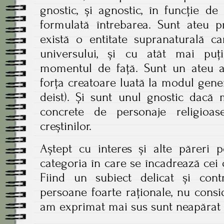
gnostic, și agnostic, în funcție d
formulată întrebarea. Sunt ateu 
există o entitate supranaturală ca
universului, și cu atât mai puț
momentul de față. Sunt un ateu 
forța creatoare luată la modul gene
deist). Și sunt unul gnostic dacă 
concrete de personaje religioa
creștinilor.
Aștept cu interes și alte păreri 
categoria în care se încadrează cei 
Fiind un subiect delicat și contr
persoane foarte raționale, nu consi
am exprimat mai sus sunt neapărat 