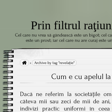
Prin filtrul raţiun
Cel care nu vrea să gândească este un bigot; cel c
este un prost; iar cel care nu are curaj este u

»
Archive by tag "revelație"
Cum e cu apelul la
Dacă ne referim la societățile om
câteva mii sau zeci de mii de ani
indivizi practic uniformi în ceea