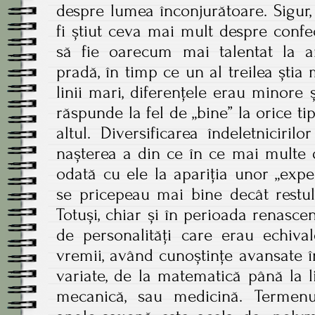
despre lumea înconjurătoare. Sigur,
fi știut ceva mai mult despre confecț
să fie oarecum mai talentat la a
pradă, în timp ce un al treilea știa 
linii mari, diferențele erau minore
răspunde la fel de „bine” la orice ti
altul. Diversificarea îndeletniciri
nașterea a din ce în ce mai multe d
odată cu ele la apariția unor „expe
se pricepeau mai bine decât restu
Totuși, chiar și în perioada renasc
de personalități care erau echival
vremii, având cunoștințe avansate 
variate, de la matematică până la li
mecanică, sau medicină. Termenul