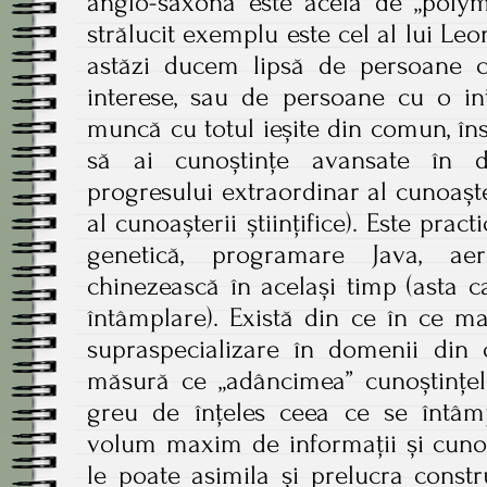
anglo-saxonă este acela de „polym
strălucit exemplu este cel al lui Le
astăzi ducem lipsă de persoane c
interese, sau de persoane cu o int
muncă cu totul ieșite din comun, în
să ai cunoștințe avansate în do
progresului extraordinar al cunoașt
al cunoașterii științifice). Este pract
genetică, programare Java, aer
chinezească în același timp (asta 
întâmplare). Există din ce în ce ma
supraspecializare în domenii din 
măsură ce „adâncimea” cunoștințelor
greu de înțeles ceea ce se întâmp
volum maxim de informații și cuno
le poate asimila și prelucra constr