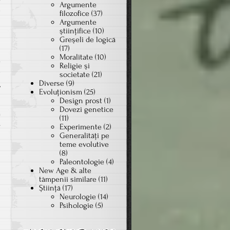
Argumente
-
filozofice
(37)
Argumente
n
ştiinţifice
(10)
i
Greşeli de logică
i
(17)
Moralitate
(10)
ă
Religie şi
e
societate
(21)
Diverse
(9)
,
Evoluţionism
(25)
Design prost
(1)
Dovezi genetice
(11)
on
s
Experimente
(2)
Generalităţi pe
Pro-
teme evolutive
miserable-
(8)
life
Paleontologie
(4)
New Age & alte
tâmpenii similare
(11)
Ştiinţă
(17)
Neurologie
(14)
Psihologie
(5)