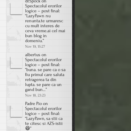
dr.Spock
on
Spectacolul erorilor
logice – post final
:
“
LazyPawn nu
renunta.te urmaresc
cu mult interes de
ceva vreme.ai cel mai
bun blog in
domeniu.
”
Nov 19, 15:27
albertus
on
Spectacolul erorilor
logice – post final
:
“
buna. se pare ca o sa
fiu primul care saluta
retragerea ta din
lupta. se pare ca un
gand bun…
”
Nov 18, 23:23
Padre Pio
on
Spectacolul erorilor
logice – post final
:
“
LazyPawn, sa stii ca
te citesc si AZS-istii
😆
”