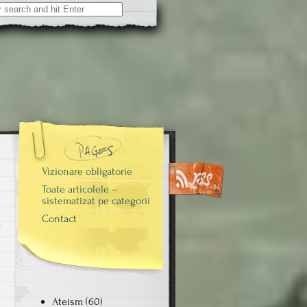
Vizionare obligatorie
Toate articolele –
sistematizat pe categorii
Contact
i
m
e
Ateism
(60)
ă