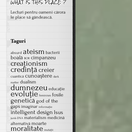
Lecturi pentru oameni cărora
le place să gândească.
Taguri
ateism
bacterii
absurd
boală
cimpanzeu
BOR
creaţionism
credinţă
creier
cunoaștere
cuantică
dark
dualism
matter
dumnezeu
educație
evoluţie
fosile
feminism
genetică
god of the
gaps
imaginar
informație
intelligent design
Isus
materialism
medicină
junk-DNA
moarte
alternativă
moralitate
mutații