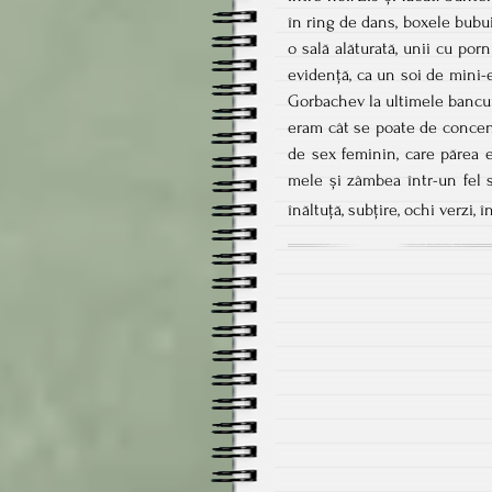
în ring de dans, boxele bubui
o sală alăturată, unii cu por
evidență, ca un soi de mini-e
Gorbachev la ultimele bancuri
eram cât se poate de concen
de sex feminin, care părea e
mele și zâmbea într-un fel 
înăltuță, subțire, ochi verzi,