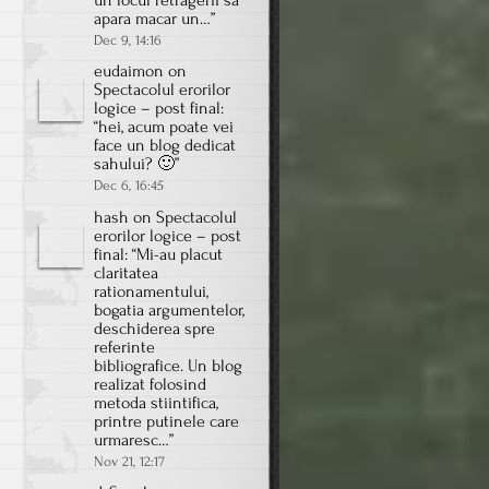
un locul retragerii sa
apara macar un…
”
Dec 9, 14:16
eudaimon
on
Spectacolul erorilor
logice – post final
:
“
hei, acum poate vei
face un blog dedicat
sahului? 🙂
”
Dec 6, 16:45
hash
on
Spectacolul
erorilor logice – post
final
: “
Mi-au placut
claritatea
rationamentului,
bogatia argumentelor,
deschiderea spre
referinte
bibliografice. Un blog
realizat folosind
metoda stiintifica,
printre putinele care
urmaresc…
”
Nov 21, 12:17