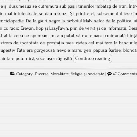
e și dușumeaua se cutremură sub pașii tinerilor îmbătați de ritm. Într
niri mai intelectuale se dau rotunzi. Și, printre ei, subsemnatul iese î
nciclopedie. De la găuri negre la războiul Malvinelor, de la politica lu
 cu radio Erevan, hop și LazyPawn, plin de vervă și de informații. Deș
trat la ceea ce spuneam, nu am putut să nu remarc o minunată ființ
xtrem de încântată de prestația mea, râdea cel mai tare la bancuril
sugestiv. Fata era gorgeousă nevoie mare, gen păpușă Barbie, blondă
 înaintare puternică, voce ușor răgușită
Continue reading
Category:
Diverse
,
Moralitate
,
Religie şi societate
|
47 Comment