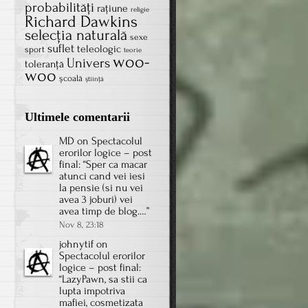
probabilităţi
rațiune
religie
Richard Dawkins
selecţia naturală
sexe
suflet
teleologic
sport
teorie
woo-
Univers
toleranţă
woo
școală
știință
Ultimele comentarii
MD
on
Spectacolul
erorilor logice – post
final
: “
Sper ca macar
atunci cand vei iesi
la pensie (si nu vei
avea 3 joburi) vei
avea timp de blog.…
”
Nov 8, 23:18
johnytif
on
Spectacolul erorilor
logice – post final
:
“
LazyPawn, sa stii ca
lupta impotriva
mafiei, cosmetizata