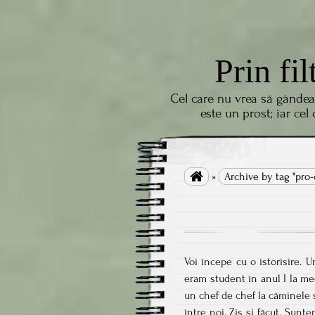
Prin fil
Cel care nu vrea să gândea
este un prost; iar cel

»
Archive by tag "pro-
Voi începe cu o istorisire. 
eram student în anul I la me
un chef de chef la căminele 
între noi. Zis și făcut. Sunt