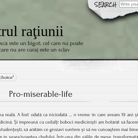
Search
for:
trul raţiunii
scă este un bigot; cel care nu poate
 care nu are curaj este un sclav
choice"
Pro-miserable-life
Una reală. A fost odată ca niciodată … o vreme în care aveam 19 ani ș
dicină. Și împreună cu ceilalți boboci mediciniști am hotărât să face
studențești, să arătăm ce grozavi suntem și să ne cunoaștem mai bin
em în seara/noaptea chefului. Într-una din sălile de mese, transformat