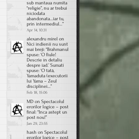
sub mantaua numita
“religie”, nu ar trebui
niciodata
abandonata…iar tu,
prin intermediul…
”
Apr 14, 10:31
alexandru mirel
on
Nici indienii nu sunt
mai breji
: “
Brahmanul
spuse: ‘O fiule!
Descrie în detaliu
despre iad.’ Sumati
spuse: ‘O tată,
Yamaduta (executorii
lui Yama – Zeul
disciplinei…
”
Feb 18, 15:06
MD
on
Spectacolul
erorilor logice – post
final
: “
Inca astept un
post nou!
”
Jan 29, 23:55
hash
on
Spectacolul
erorilor logice – post