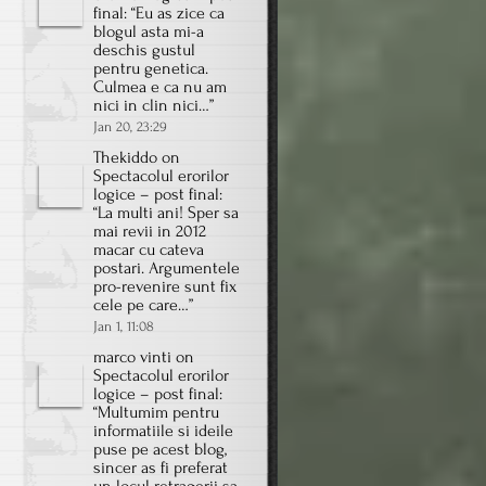
final
: “
Eu as zice ca
blogul asta mi-a
deschis gustul
pentru genetica.
Culmea e ca nu am
nici in clin nici…
”
Jan 20, 23:29
Thekiddo
on
Spectacolul erorilor
logice – post final
:
“
La multi ani! Sper sa
mai revii in 2012
macar cu cateva
postari. Argumentele
pro-revenire sunt fix
cele pe care…
”
Jan 1, 11:08
marco vinti
on
Spectacolul erorilor
logice – post final
:
“
Multumim pentru
informatiile si ideile
puse pe acest blog,
sincer as fi preferat