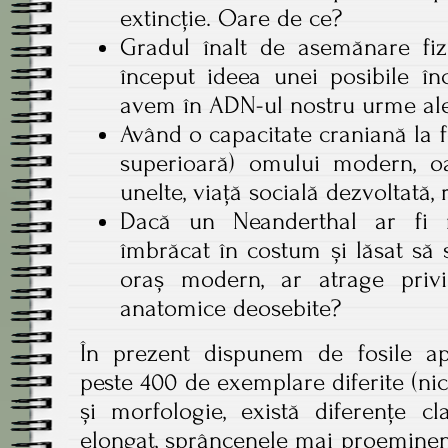
extincție. Oare de ce?
Gradul înalt de asemănare fiz
început ideea unei posibile în
avem în ADN-ul nostru urme ale
Având o capacitate craniană la 
superioară) omului modern, oa
unelte, viață socială dezvoltată, 
Dacă un Neanderthal ar fi reî
îmbrăcat în costum și lăsat să 
oraș modern, ar atrage privir
anatomice deosebite?
În prezent dispunem de fosile a
peste 400 de exemplare diferite (ni
și morfologie, există diferențe cl
elongat, sprâncenele mai proeminen