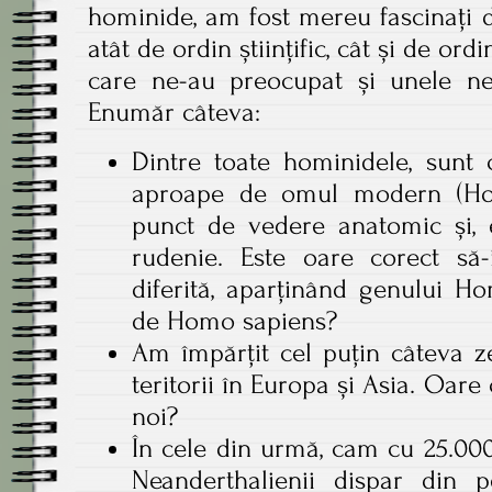
hominide, am fost mereu fascinați d
atât de ordin științific, cât și de ord
care ne-au preocupat și unele ne
Enumăr câteva:
Dintre toate hominidele, sunt 
aproape de omul modern (Hom
punct de vedere anatomic și, e
rudenie. Este oare corect să
diferită, aparținând genului H
de Homo sapiens?
Am împărțit cel puțin câteva z
teritorii în Europa și Asia. Oare 
noi?
În cele din urmă, cam cu 25.00
Neanderthalienii dispar din pe