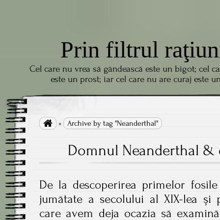
Prin filtrul raţiun
Cel care nu vrea să gândească este un bigot; cel c
este un prost; iar cel care nu are curaj este u

»
Archive by tag "Neanderthal"
Domnul Neanderthal &
De la descoperirea primelor fosil
jumătate a secolului al XIX-lea și 
care avem deja ocazia să examină