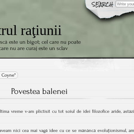
Search
for:
trul raţiunii
scă este un bigot; cel care nu poate
 care nu are curaj este un sclav
ry Coyne"
Povestea balenei
ima vreme v-am plictisit cu tot soiul de idei filozofice aride, astăz
u aveam nici cea mai vagă idee cu ce se mănâncă evoluționismul, a