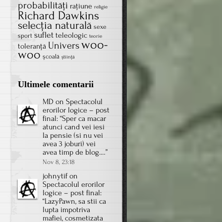
probabilităţi
rațiune
religie
Richard Dawkins
selecţia naturală
sexe
suflet
teleologic
sport
teorie
woo-
Univers
toleranţă
woo
școală
știință
Ultimele comentarii
MD
on
Spectacolul
erorilor logice – post
final
: “
Sper ca macar
atunci cand vei iesi
la pensie (si nu vei
avea 3 joburi) vei
avea timp de blog.…
”
Nov 8, 23:18
johnytif
on
Spectacolul erorilor
logice – post final
:
“
LazyPawn, sa stii ca
lupta impotriva
mafiei, cosmetizata