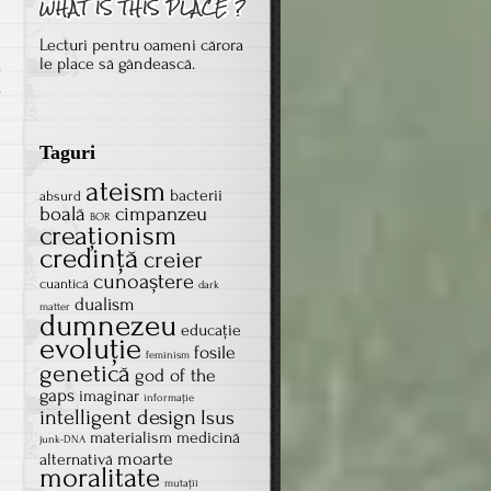
e
Lecturi pentru oameni cărora
le place să gândească.
on
s
Povestea
balenei
Taguri
ateism
bacterii
absurd
boală
cimpanzeu
BOR
creaţionism
credinţă
creier
cunoaștere
cuantică
dark
dualism
matter
dumnezeu
educație
evoluţie
fosile
feminism
genetică
god of the
gaps
imaginar
informație
intelligent design
Isus
materialism
medicină
junk-DNA
moarte
alternativă
moralitate
mutații