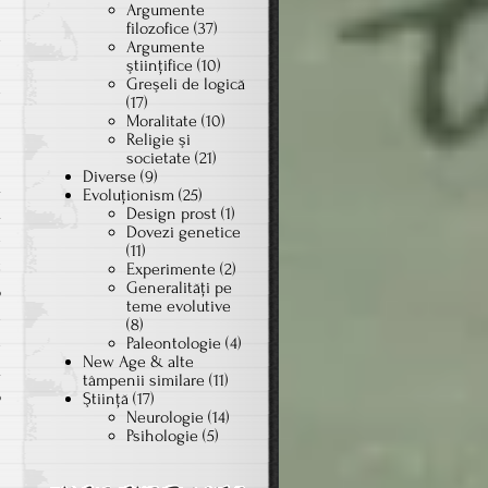
Argumente
i
filozofice
(37)
e
Argumente
l
ştiinţifice
(10)
Greşeli de logică
e
(17)
Moralitate
(10)
Religie şi
societate
(21)
l
Diverse
(9)
a
Evoluţionism
(25)
a
Design prost
(1)
Dovezi genetice
e
(11)
t
Experimente
(2)
Generalităţi pe
o
teme evolutive
e
(8)
Paleontologie
(4)
e
New Age & alte
a
tâmpenii similare
(11)
o
Ştiinţă
(17)
Neurologie
(14)
Psihologie
(5)
i