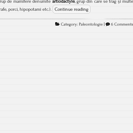
 grup de mamifere denumite
artiodactyle
, grup din care se trag și mult
rafe, porci, hipopotami etc.).
Continue reading
Category:
Paleontologie
|
6 Comment