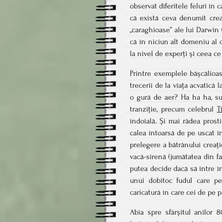
observat diferitele feluri în 
că există ceva denumit creaț
„caraghioase” ale lui Darwin 
că în niciun alt domeniu al 
la nivel de experți și ceea ce
Printre exemplele bășcălioa
trecerii de la viața acvatică
o gură de aer? Ha ha ha, s
tranziție, precum celebrul
T
îndoială. Și mai râdea pros
calea întoarsă de pe uscat 
prelegere a bătrânului creaț
vacă-sirenă (jumătatea din f
putea decide dacă să intre î
unui dobitoc fudul care p
caricatură în care cei de pe p
Abia spre sfârșitul anilor 