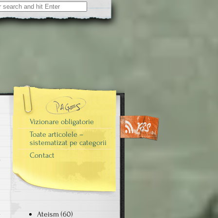
Vizionare obligatorie
Toate articolele –
sistematizat pe categorii
Contact
i
m
Ateism
(60)