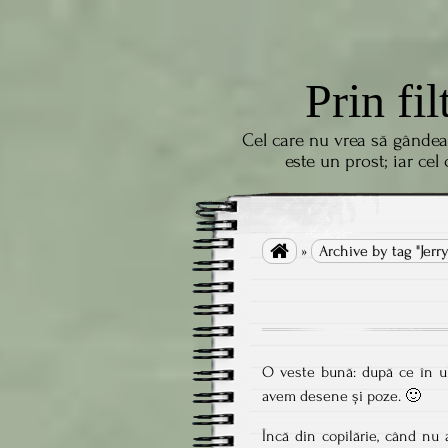
Prin fil
Cel care nu vrea să gândea
este un prost; iar cel

»
Archive by tag "Jer
O veste bună: după ce în ult
avem desene și poze. 🙂
Încă din copilărie, când n