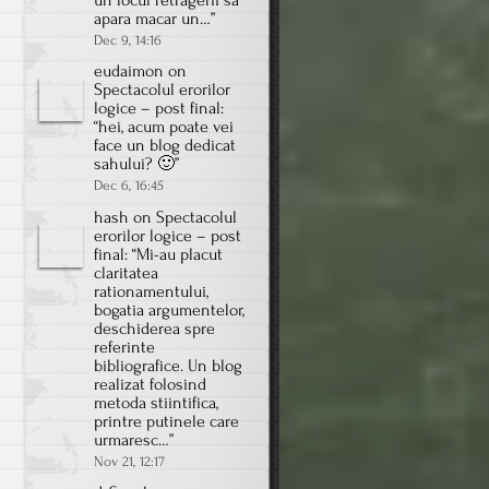
un locul retragerii sa
apara macar un…
”
Dec 9, 14:16
eudaimon
on
Spectacolul erorilor
logice – post final
:
“
hei, acum poate vei
face un blog dedicat
sahului? 🙂
”
Dec 6, 16:45
hash
on
Spectacolul
erorilor logice – post
final
: “
Mi-au placut
claritatea
rationamentului,
bogatia argumentelor,
deschiderea spre
referinte
bibliografice. Un blog
realizat folosind
metoda stiintifica,
printre putinele care
urmaresc…
”
Nov 21, 12:17