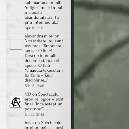
sub mantaua numita
“religie”, nu ar trebui
niciodata
abandonata…iar tu,
prin intermediul…
”
Apr 14, 10:31
alexandru mirel
on
Nici indienii nu sunt
mai breji
: “
Brahmanul
spuse: ‘O fiule!
Descrie în detaliu
despre iad.’ Sumati
spuse: ‘O tată,
Yamaduta (executorii
lui Yama – Zeul
disciplinei…
”
Feb 18, 15:06
MD
on
Spectacolul
erorilor logice – post
final
: “
Inca astept un
post nou!
”
Jan 29, 23:55
hash
on
Spectacolul
erorilor logice – post