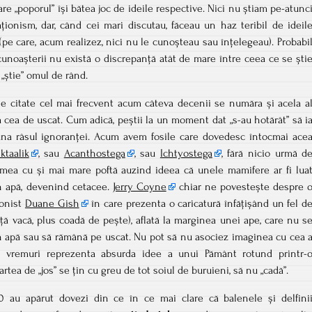
care „poporul” își bătea joc de ideile respective. Nici nu știam pe-atunc
ionism, dar, când cei mari discutau, făceau un haz teribil de ideil
(pe care, acum realizez, nici nu le cunoșteau sau înțelegeau). Probabi
cunoașterii nu există o discrepanță atât de mare între ceea ce se ști
 „știe” omul de rând.
se citate cel mai frecvent acum câteva decenii se număra și acela a
 la cea de uscat. Cum adică, peștii la un moment dat „s-au hotărât” să i
una râsul ignoranței. Acum avem fosile care dovedesc întocmai ace
iktaalik
, sau
Acanthostega
, sau
Ichtyostega
, fără nicio urmă d
timea cu și mai mare poftă auzind ideea că unele mamifere ar fi lua
în apă, devenind cetacee.
Jerry Coyne
chiar ne povestește despre 
ionist
Duane Gish
în care prezenta o caricatură înfățișând un fel d
ață vacă, plus coadă de pește), aflată la marginea unei ape, care nu s
n apă sau să rămână pe uscat. Nu pot să nu asociez imaginea cu cea 
e vremuri reprezenta absurda idee a unui Pământ rotund printr-
artea de „jos” se țin cu greu de tot soiul de buruieni, să nu „cadă”.
80 au apărut dovezi din ce în ce mai clare că balenele și delfini