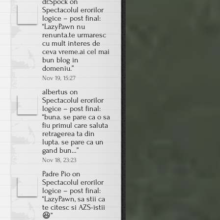
dr.Spock
on
Spectacolul erorilor
logice – post final
:
“
LazyPawn nu
renunta.te urmaresc
cu mult interes de
ceva vreme.ai cel mai
bun blog in
domeniu.
”
Nov 19, 15:27
albertus
on
Spectacolul erorilor
logice – post final
:
“
buna. se pare ca o sa
fiu primul care saluta
retragerea ta din
lupta. se pare ca un
gand bun…
”
Nov 18, 23:23
Padre Pio
on
Spectacolul erorilor
logice – post final
:
“
LazyPawn, sa stii ca
te citesc si AZS-istii
😆
”