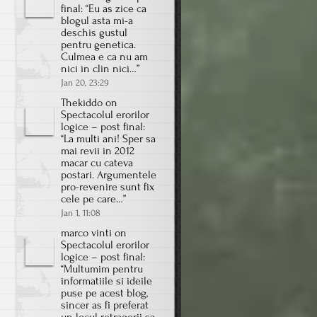
final
: “
Eu as zice ca
blogul asta mi-a
deschis gustul
pentru genetica.
Culmea e ca nu am
nici in clin nici…
”
Jan 20, 23:29
Thekiddo
on
Spectacolul erorilor
logice – post final
:
“
La multi ani! Sper sa
mai revii in 2012
macar cu cateva
postari. Argumentele
pro-revenire sunt fix
cele pe care…
”
Jan 1, 11:08
marco vinti
on
Spectacolul erorilor
logice – post final
:
“
Multumim pentru
informatiile si ideile
puse pe acest blog,
sincer as fi preferat