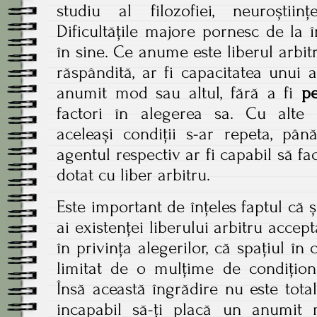
studiu al filozofiei, neuroștiințe
Dificultățile majore pornesc de la 
în sine. Ce anume este liberul arbi
răspândită, ar fi capacitatea unui 
anumit mod sau altul, fără a fi
p
factori în alegerea sa. Cu alte
aceleași condiții s-ar repeta, pân
agentul respectiv ar fi capabil să fa
dotat cu liber arbitru.
Este important de înțeles faptul că ș
ai existenței liberului arbitru accept
în privința alegerilor, că spațiul în
limitat de o mulțime de condiționăr
Însă această îngrădire nu este total
incapabil să-ți placă un anumit