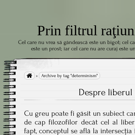
Prin filtrul raţiun
Cel care nu vrea să gândească este un bigot; cel c
este un prost; iar cel care nu are curaj este u

»
Archive by tag "determinism"
Despre liberul 
Cu greu poate fi găsit un subiect c
de cap filozofilor decât cel al liber
fapt, conceptul se află la intersecția