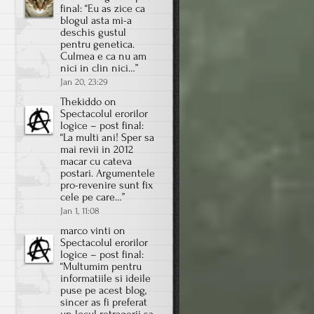
final
: “
Eu as zice ca
blogul asta mi-a
deschis gustul
pentru genetica.
Culmea e ca nu am
nici in clin nici…
”
Jan 20, 23:29
Thekiddo
on
Spectacolul erorilor
logice – post final
:
“
La multi ani! Sper sa
mai revii in 2012
macar cu cateva
postari. Argumentele
pro-revenire sunt fix
cele pe care…
”
Jan 1, 11:08
marco vinti
on
Spectacolul erorilor
logice – post final
:
“
Multumim pentru
informatiile si ideile
puse pe acest blog,
sincer as fi preferat