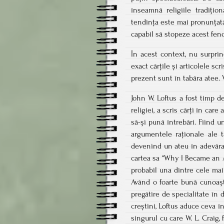
înseamnă religiile tradițio
tendința este mai pronunțată 
capabil să stopeze acest fe
În acest context, nu surprin
exact cărțile și articolele s
prezent sunt în tabăra atee
John W. Loftus a fost timp d
religiei, a scris cărți în care
să-și pună întrebări. Fiind un
argumentele raționale ale ta
devenind un ateu în adevărat
cartea sa “Why I Became an A
probabil una dintre cele mai
Având o foarte bună cunoaște
pregătire de specialitate în 
creștini, Loftus aduce ceva 
singurul cu care W. L. Craig, 