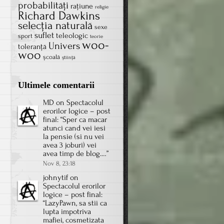
probabilităţi
rațiune
religie
Richard Dawkins
selecţia naturală
sexe
suflet
teleologic
sport
teorie
woo-
Univers
toleranţă
woo
școală
știință
Ultimele comentarii
MD
on
Spectacolul
erorilor logice – post
final
: “
Sper ca macar
atunci cand vei iesi
la pensie (si nu vei
avea 3 joburi) vei
avea timp de blog.…
”
Nov 8, 23:18
johnytif
on
Spectacolul erorilor
logice – post final
:
“
LazyPawn, sa stii ca
lupta impotriva
mafiei, cosmetizata