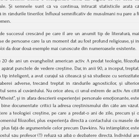
nale. Și semnele sunt că va continua, întrucât statisticile arată c
în rândurile tinerilor. Influxul semnificativ de musulmani nu pare a f
nomen.
de succesul crescând pe care îl are un anumit tip de literatură, ma
crise de persoane care la un moment dat au fost profund religioase, și î
. Voi da doar două exemple mai cunoscute din numeroasele existente.
e 20 de ani un evanghelist american activ. A predat teologie, filozofi
 a apărat punctele de vedere creștine. Dar, în anii 90, a început, treptat
 tip inteligent, a avut curajul să citească și să studieze cu seriozitat
berei adverse, trecând treptat în rândurile agnosticilor, și ulterio
ul sens al cuvântului. Nu orice ateu, ci unul extrem de activ. Am citi
theist”, și în afara descrierii experienței personale emoționante, est
 bine documentate critici la adresa creștinismului din câte am văzut
re a teologiei creștine, pe care a predat-o ani de zile, precum și 
domeniul filozofiei, plus experiența directă a contactului cu masele d
în plus față de argumentele celor precum Dawkins. Nu întâmplător, est
fostul său profesor (!!) refuză să aibă o dezbatere directă. Individul ar