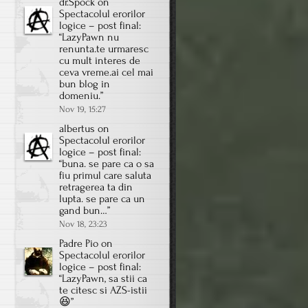
dr.Spock
on
Spectacolul erorilor
logice – post final
:
“
LazyPawn nu
renunta.te urmaresc
cu mult interes de
ceva vreme.ai cel mai
bun blog in
domeniu.
”
Nov 19, 15:27
albertus
on
Spectacolul erorilor
logice – post final
:
“
buna. se pare ca o sa
fiu primul care saluta
retragerea ta din
lupta. se pare ca un
gand bun…
”
Nov 18, 23:23
Padre Pio
on
Spectacolul erorilor
logice – post final
:
“
LazyPawn, sa stii ca
te citesc si AZS-istii
😆
”