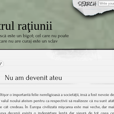
Search
for:
trul raţiunii
scă este un bigot; cel care nu poate
 care nu are curaj este un sclav
i"
Nu am devenit ateu
tișor o importantă felie nereligioasă a societății, însă a fost nevoie d
 valul noului ateism pentru ca respectivii să realizeze că nu sunt atâ
 pe cât credeau. În Europa civilizată mișcarea este mai veche, dar ma
teva decenii există o îndepărtare lentă dar sigură de tot ceea c