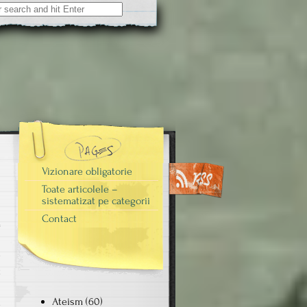
Vizionare obligatorie
Toate articolele –
sistematizat pe categorii
Contact
e
t
i
Ateism
(60)
e