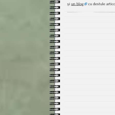
și
un blog
cu destule artic