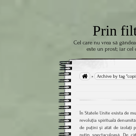
Prin fil
Cel care nu vrea să gândea
este un prost; iar cel

»
Archive by tag "copi
În Statele Unite exista de mul
revoluția spirituală denumită
de puțini și atât de izolați
puțin spectaculoasă. De câ