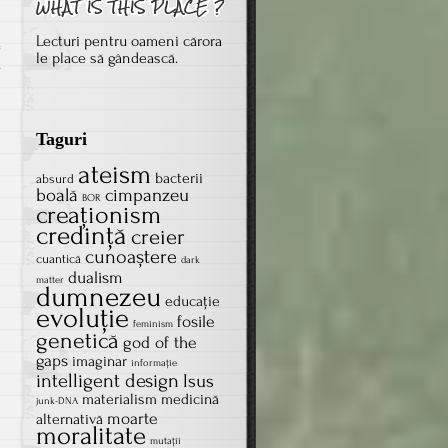
Lecturi pentru oameni cărora
le place să gândească.
on
s
Nu
am
devenit
Taguri
ateu
ateism
bacterii
absurd
boală
cimpanzeu
BOR
creaţionism
credinţă
creier
cunoaștere
cuantică
dark
dualism
matter
dumnezeu
educație
evoluţie
fosile
feminism
genetică
god of the
gaps
imaginar
informație
intelligent design
Isus
materialism
medicină
junk-DNA
moarte
alternativă
moralitate
mutații