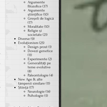
Argumente
ă
filozofice
(37)
Argumente
i
ştiinţifice
(10)
Greşeli de logică
(17)
i
Moralitate
(10)
Religie şi
n
societate
(21)
Diverse
(9)
Evoluţionism
(25)
a
Design prost
(1)
Dovezi genetice
,
(11)
e
Experimente
(2)
Generalităţi pe
r
teme evolutive
t
(8)
Paleontologie
(4)
e
New Age & alte
.
tâmpenii similare
(11)
o
Ştiinţă
(17)
Neurologie
(14)
e
Psihologie
(5)
e
e