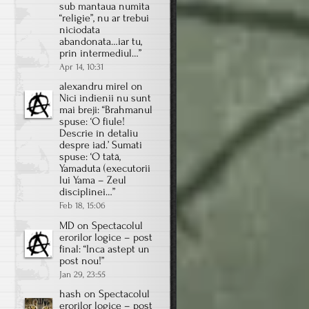
sub mantaua numita
“religie”, nu ar trebui
niciodata
abandonata…iar tu,
prin intermediul…
”
Apr 14, 10:31
alexandru mirel
on
Nici indienii nu sunt
mai breji
: “
Brahmanul
spuse: ‘O fiule!
Descrie în detaliu
despre iad.’ Sumati
spuse: ‘O tată,
Yamaduta (executorii
lui Yama – Zeul
disciplinei…
”
Feb 18, 15:06
MD
on
Spectacolul
erorilor logice – post
final
: “
Inca astept un
post nou!
”
Jan 29, 23:55
hash
on
Spectacolul
erorilor logice – post