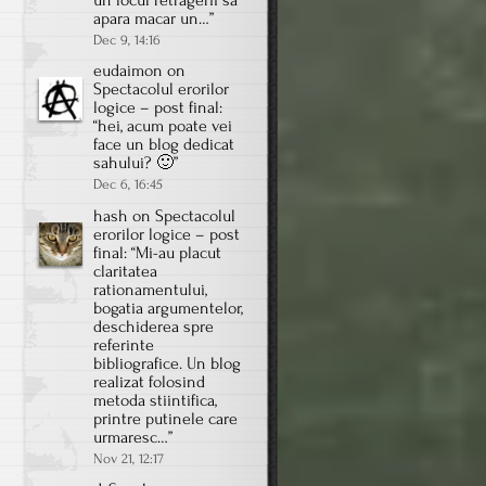
un locul retragerii sa
apara macar un…
”
Dec 9, 14:16
eudaimon
on
Spectacolul erorilor
logice – post final
:
“
hei, acum poate vei
face un blog dedicat
sahului? 🙂
”
Dec 6, 16:45
hash
on
Spectacolul
erorilor logice – post
final
: “
Mi-au placut
claritatea
rationamentului,
bogatia argumentelor,
deschiderea spre
referinte
bibliografice. Un blog
realizat folosind
metoda stiintifica,
printre putinele care
urmaresc…
”
Nov 21, 12:17