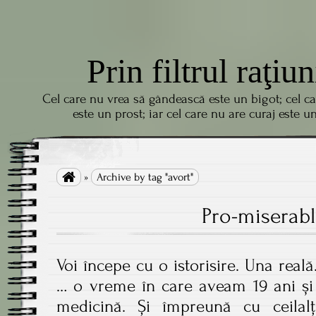
Prin filtrul raţiun
Cel care nu vrea să gândească este un bigot; cel c
este un prost; iar cel care nu are curaj este u

»
Archive by tag "avort"
Pro-miserable
Voi începe cu o istorisire. Una reală
… o vreme în care aveam 19 ani și 
medicină. Și împreună cu ceilal