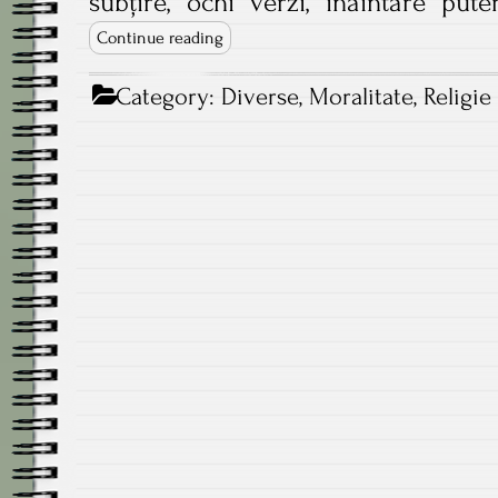
subțire, ochi verzi, înaintare put
Continue reading
Category:
Diverse
,
Moralitate
,
Religie