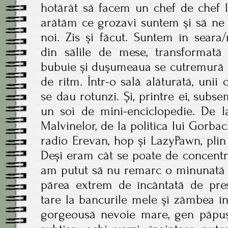
hotărât să facem un chef de chef l
arătăm ce grozavi suntem și să ne
noi. Zis și făcut. Suntem în seara/
din sălile de mese, transformată
bubuie și dușumeaua se cutremură su
de ritm. Într-o sală alăturată, unii 
se dau rotunzi. Și, printre ei, subse
un soi de mini-enciclopedie. De l
Malvinelor, de la politica lui Gorba
radio Erevan, hop și LazyPawn, plin
Deși eram cât se poate de concentr
am putut să nu remarc o minunată f
părea extrem de încântată de pres
tare la bancurile mele și zâmbea înt
gorgeousă nevoie mare, gen păpușă 